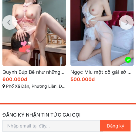
Quỳnh Búp Bê như những siêu mẫu quyến rũ
Ngọc Miu một cô gái sở hữu vẻ đẹp quyến rũ và cuốn hút
600.000đ
500.000đ
Phố Xã Đàn, Phương Liên, Đống Đa, Hà Nội
ĐĂNG KÝ NHẬN TIN TỨC GÁI GỌI
Đăng ký