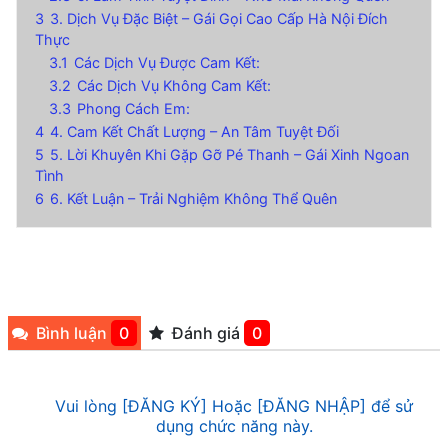
3
3. Dịch Vụ Đặc Biệt – Gái Gọi Cao Cấp Hà Nội Đích
Thực
3.1
Các Dịch Vụ Được Cam Kết:
3.2
Các Dịch Vụ Không Cam Kết:
3.3
Phong Cách Em:
4
4. Cam Kết Chất Lượng – An Tâm Tuyệt Đối
5
5. Lời Khuyên Khi Gặp Gỡ Pé Thanh – Gái Xinh Ngoan
Tình
6
6. Kết Luận – Trải Nghiệm Không Thể Quên
Bình luận
0
Đánh giá
0
Vui lòng [ĐĂNG KÝ] Hoặc [ĐĂNG NHẬP] để sử
dụng chức năng này.