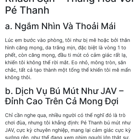
Pé Thanh
a. Ngắm Nhìn Và Thoải Mái
Lúc em bước vào phòng, tôi như bị mê hoặc bởi thân
hình căng mọng, da trắng mịn, đặc biệt là vòng 1 to
phết, còn căng mọng, đầu ti mút có cảm giác rất lạ,
khiến tôi không thể rời mắt. Eo nhỏ, mông tròn, săn
chắc, tất cả tạo thành một tổng thể khiến tôi mê mẩn
không thôi.
b. Dịch Vụ Bú Mút Như JAV –
Đỉnh Cao Trên Cả Mong Đợi
Chỉ cần nghe qua, nhiều người có thể nghĩ đó là trò
chơi đùa, nhưng tôi khẳng định: Pé Thanh bú mút như
JAV, cực kỳ chuyên nghiệp, mang lại cảm giác cực kỳ
sướng rên, như thể đang xem phim người lớn thật sự.