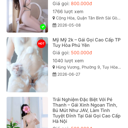
Giá gọi:
800.000đ
1766 lượt xem
Cộng Hòa, Quận Tân Bình Sài Gòn ( TP. Hồ Chí Minh )
2026-05-08
Mỹ Mỹ 2k – Gái Gọi Cao Cấp TP
HOT
Tuy Hòa Phú Yên
Giá gọi:
500.000đ
1040 lượt xem
Hùng Vương, Phường 9, Tuy Hòa, Phú Yên
2026-06-27
Trải Nghiệm Đặc Biệt Với Pé
Thanh – Gái Xinh Ngoan Tình,
Bú Mút Như JAV, Làm Tình
Tuyệt Đỉnh Tại Gái Gọi Cao Cấp
Hà Nội