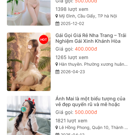
Giá gọi:
500.000đ
1398 lượt xem
Mỹ Đình, Cầu Giấy, TP hà Nội
2025-12-02
Gái Gọi Giá Rẻ Nha Trang – Trải
HOT
Nghiệm Gái Xinh Khánh Hòa
Giá gọi:
400.000đ
1265 lượt xem
Hàn thuyên. Phường xương huân. Tp nha trang . Khánh Hòa
2026-04-23
Ánh Mai là một biểu tượng của
vẻ đẹp quyến rũ và mê hoặc
Giá gọi:
500.000đ
1821 lượt xem
Lê Hồng Phong, Quận 10, Thành phố Hồ Chí Minh
2025-04-12