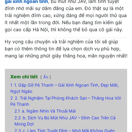
gái xinh ngoan tình
, bú mút như JAV, làm tình tuyệt
đỉnh nhớ mãi sự dâm đãng của em. Đó thật sự là một
trải nghiệm đỉnh cao, xứng đáng để mọi người thử qua
ít nhất một lần trong đời. Nếu bạn đang tìm kiếm gái
gọi cao cấp Hà Nội, thì không thể bỏ qua cô gái này.
Hy vọng câu chuyện và trải nghiệm của tôi sẽ giúp
bạn có thêm thông tin để lựa chọn dịch vụ phù hợp,
mang lại những phút giây thăng hoa, mãn nguyện nhất!
Xem chi tiết
Ẩn
1
1. Gặp Gỡ Pé Thanh – Gái Xinh Ngoan Tình, Đẹp Mắt,
Ngọt Ngào
2
2. Trải Nghiệm Tại Phòng Khách Sạn – Thăng Hoa Với
Pé Thanh
2.1
a. Ngắm Nhìn Và Thoải Mái
2.2
b. Dịch Vụ Bú Mút Như JAV – Đỉnh Cao Trên Cả
Mong Đợi
2.3
c. Làm Tình Tuyệt Đỉnh – Nhớ Mãi Không Quên