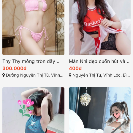
Thy Thy mông tròn đầy mềm mại và nuột nà
Mẫn Nhi đẹp cuốn hút và khả năng làm vừa lòng mọi khách
300.000đ
400đ
Đường Nguyễn Thị Tú, Vĩnh Lộc B, Bình Chánh, Thành phố Hồ Chí Minh
Nguyễn Thị Tú, Vĩnh Lộc, Bình Chánh