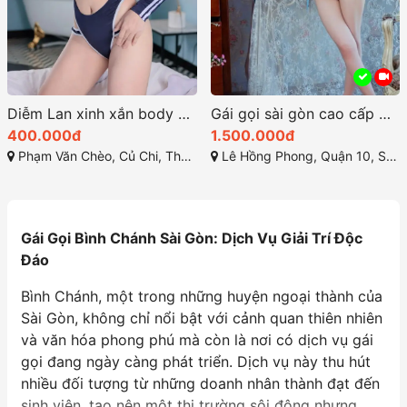
Diễm Lan xinh xắn body chuẩn chỉnh
Gái gọi sài gòn cao cấp Mia đẹp hoàn hảo tỏa sáng
400.000đ
1.500.000đ
Phạm Văn Chèo, Củ Chi, Thành phố Hồ Chí Minh
Lê Hồng Phong, Quận 10, Sài Gòn
Gái Gọi Bình Chánh Sài Gòn: Dịch Vụ Giải Trí Độc
Đáo
Bình Chánh, một trong những huyện ngoại thành của
Sài Gòn, không chỉ nổi bật với cảnh quan thiên nhiên
và văn hóa phong phú mà còn là nơi có dịch vụ gái
gọi đang ngày càng phát triển. Dịch vụ này thu hút
nhiều đối tượng từ những doanh nhân thành đạt đến
sinh viên, tạo nên một thị trường sôi động nhưng