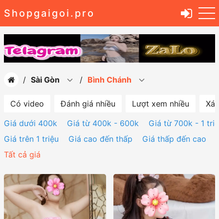
Shopgaigoi.pro
Sài Gòn
Bình Chánh
Có video
Đánh giá nhiều
Lượt xem nhiều
Xác
Giá dưới 400k
Giá từ 400k - 600k
Giá từ 700k - 1 tri
Giá trên 1 triệu
Giá cao đến thấp
Giá thấp đến cao
Tất cả giá