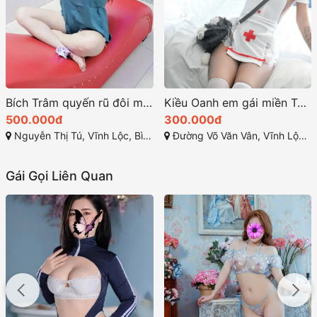
Bích Trâm quyến rũ đôi mắt lấp lánh và làn da trắng sáng
Kiều Oanh em gái miền Tây giọng nói ngọt ngào trong trẻo
500.000đ
300.000đ
Nguyễn Thị Tú, Vĩnh Lộc, Bình Chánh
Đường Võ Văn Vân, Vĩnh Lộc B, Bình Chánh, Thành phố Hồ Chí Minh
Gái Gọi Liên Quan