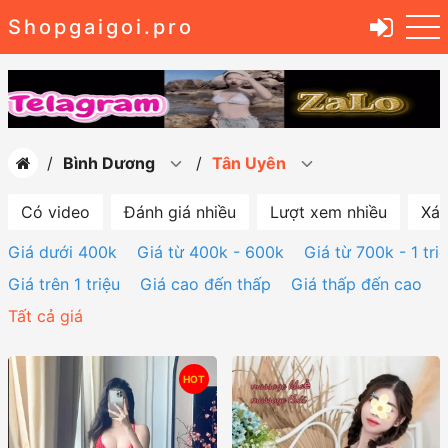
Shopgaigoi.pro
Bình Dương
Tân Uyên
Có video
Đánh giá nhiều
Lượt xem nhiều
Xác
Giá dưới 400k
Giá từ 400k - 600k
Giá từ 700k - 1 tri
Giá trên 1 triệu
Giá cao đến thấp
Giá thấp đến cao
Tất cả giá
HOT