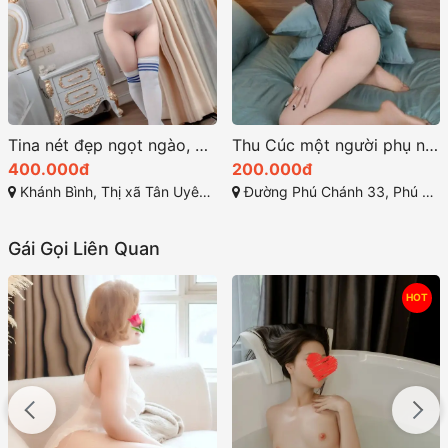
Tina nét đẹp ngọt ngào, dễ gần
Thu Cúc một người phụ nữ quyến rũ với vẻ đẹp gợi cảm
400.000đ
200.000đ
Khánh Bình, Thị xã Tân Uyên, Bình Dương
Đường Phú Chánh 33, Phú Chánh, Tân Uyên, Bình Dương
Gái Gọi Liên Quan
HOT