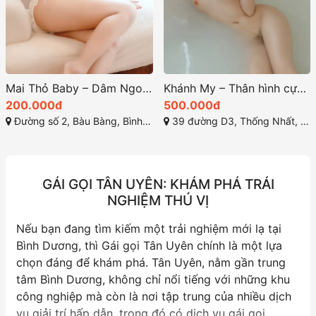
ều Khách
Khánh My – Thân hình cực gợi cảm, Body đỉnh – Gái gọi Dĩ An Bình Dương xinh đẹp
Thu Cúc một người phụ nữ quyến rũ với vẻ đẹp gợi cả
500.000đ
200.000đ
39 đường D3, Thống Nhất, Dĩ An, Bình Dương
Đường Phú Chánh 33, Phú Chánh, Tân Uyên, Bình Dương
GÁI GỌI TÂN UYÊN: KHÁM PHÁ TRẢI
NGHIỆM THÚ VỊ
Nếu bạn đang tìm kiếm một trải nghiệm mới lạ tại
Bình Dương, thì Gái gọi Tân Uyên chính là một lựa
chọn đáng để khám phá. Tân Uyên, nằm gần trung
tâm Bình Dương, không chỉ nổi tiếng với những khu
công nghiệp mà còn là nơi tập trung của nhiều dịch
vụ giải trí hấp dẫn, trong đó có dịch vụ gái gọi.