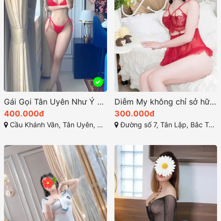
Gái Gọi Tân Uyên Như Ý – Dâm Nữ Dáng Dây Baby Siêu Xinh, Body Nóng Bỏng
Diễm My không chỉ sở hữu vẻ đẹp gây thương nhớ
400.000đ
300.000đ
Cầu Khánh Vân, Tân Uyên, Bình Dương
Đường số 7, Tân Lập, Bắc Tân Uyên, Bình Dương