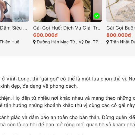
Thảo Vy Gái Huế Dâm Siêu Kĩ Năng Làm Tình Bao Phê
Gái Gọi Huế: Dịch Vụ Giải Trí Đặc Biệt Tại Thừa Thiên Huế
600.000đ
800.000đ
Thiên Huế
Đường Hàn Mạc Tử , Vỹ Dạ, TP Huế
Trần Nhật Duật, Tân L
 Vĩnh Long, thì “gái gọi” có thể là một lựa chọn thú vị. Nơ
 xinh đẹp, đa dạng về phong cách.
thiện. Họ đến từ nhiều nơi khác nhau và mang theo những c
ể tận hưởng những khoảnh khắc thú vị cùng các cô gái này
ên cảnh giác và đảm bảo an toàn cho bản thân. Đừng quên ki
n mà còn là cơ hội để bạn mở rộng mối quan hệ và khám phá