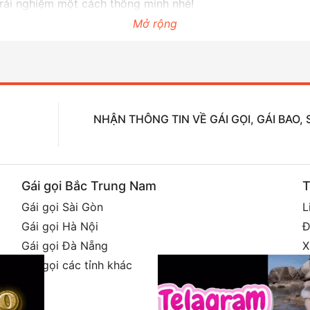
trải nghiệm một cách thông minh nhé!
Mở rộng
NHẬN THÔNG TIN VỀ GÁI GỌI, GÁI BAO
Gái gọi Bắc Trung Nam
T
Gái gọi Sài Gòn
L
Gái gọi Hà Nội
Đ
Gái gọi Đà Nẵng
X
h
Gái gọi các tỉnh khác
G