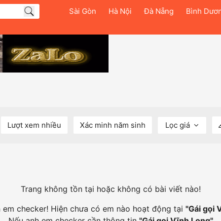
Sài Gòn
Hà Nội
Đà Nẵng
Bình Dươ
Lượt xem nhiều
Xác minh năm sinh
Lọc giá
Trang không tồn tại hoặc không có bài viết nào!
nh em checker! Hiện chưa có em nào hoạt động tại
"
Gái gọi 
Nếu anh em checker cần thông tin
"
Gái gọi Vĩnh Long
"