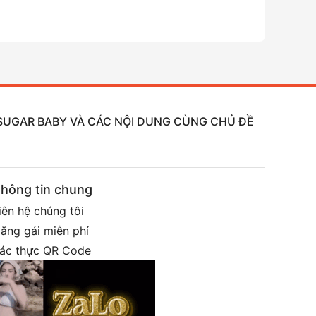
, SUGAR BABY VÀ CÁC NỘI DUNG CÙNG CHỦ ĐỀ
hông tin chung
iên hệ chúng tôi
ăng gái miễn phí
ác thực QR Code
roup telegram: @shopgaigoi