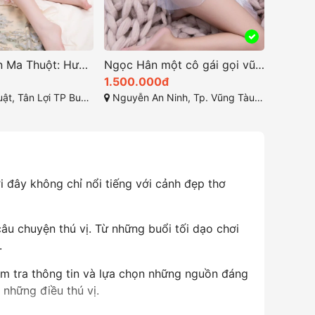
Gái Gọi Buôn Ma Thuột: Hướng Dẫn Toàn Diện Năm 2025
Ngọc Hân một cô gái gọi vũng tàu xinh bông hoa rạng rỡ
1.500.000đ
300.0
ợi TP Buôn Ma Thuột, Đắk Lắk
Nguyễn An Ninh, Tp. Vũng Tàu, Bà Rịa - Vũng Tàu
Lê Duẩn, 
i đây không chỉ nổi tiếng với cảnh đẹp thơ
âu chuyện thú vị. Từ những buổi tối dạo chơi
.
ểm tra thông tin và lựa chọn những nguồn đáng
 những điều thú vị.