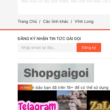
Nếu bạn có dịp ghé thăm, hãy nhớ tìm hiểu và 
Trang Chủ
Các tỉnh khác
Vĩnh Long
ĐĂNG KÝ NHẬN TIN TỨC GÁI GỌI
Đăng ký
Hãy đảm bảo bạn đã trên 18+ để có thể sử dụng
[x] Đóng
các dịch vụ của website chúng tôi. Xin chân thàn
cảm ơn!