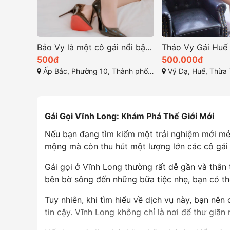
Bảo Vy là một cô gái nổi bật với vẻ đẹp mê hoặc
500đ
500.000đ
Ấp Bắc, Phường 10, Thành phố Mỹ Tho, Tiền Giang
Vỹ Dạ, Huế, Thừa 
Gái Gọi Vĩnh Long: Khám Phá Thế Giới Mới
Nếu bạn đang tìm kiếm một trải nghiệm mới mẻ ở
mộng mà còn thu hút một lượng lớn các cô gái
Gái gọi ở Vĩnh Long thường rất dễ gần và thân 
bên bờ sông đến những bữa tiệc nhẹ, bạn có th
Tuy nhiên, khi tìm hiểu về dịch vụ này, bạn n
tin cậy. Vĩnh Long không chỉ là nơi để thư giã