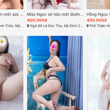
Ngọc Ly mang đến một sức hút khó cưỡng ở sex
Miss Ngọc sở hữu một đường nét quyến rũ
400.000đ
400.000đ
nh 1, Từ Liêm, Hà Nội
Ngõ 89 Lê Đức Thọ, Mỹ Đình 2, Từ Liêm, Hà Nội
Phố Thiên Hiền, Mỹ Đìn