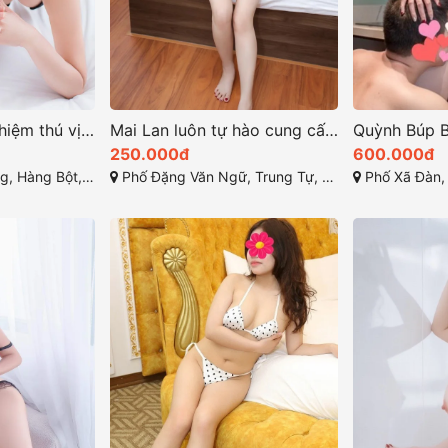
Ngọc Linh trải nghiệm thú vị và đầy mê hoặc tại Hà Nội
Mai Lan luôn tự hào cung cấp dịch vụ chất lượng ở hà nội
250.000đ
600.000đ
t, Đống Đa, Hà Nội
Phố Đặng Văn Ngữ, Trung Tự, Đống Đa, Hà Nội
Phố Xã Đàn, Phươn