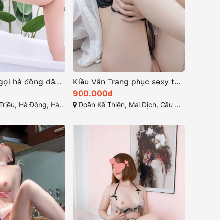
Hải Anh gái gọi hà đông dâm đãng
Kiều Vân Trang phục sexy tôn lên những đường nét tinh tế
900.000đ
iều, Hà Đông, Hà Nội
Doãn Kế Thiện, Mai Dịch, Cầu Giấy, Hà Nội