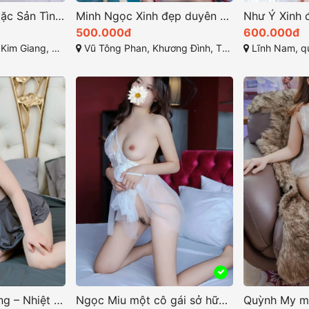
Phương Hồng – Đặc Sản Tình Yêu Tại Kim Giang, Thanh Xuân, Hà Nội
Minh Ngọc Xinh đẹp duyên dáng vui vẻ nhiệt tình
500.000đ
600.000đ
Thanh Xuân, Hà Nội
Vũ Tông Phan, Khương Đình, Thanh Xuân, Hà Nội
Lĩnh Nam, quận Ho
Thư Thư Dâm Đãng – Nhiệt Tình Phục Vụ AE Hết Mình
Ngọc Miu một cô gái sở hữu vẻ đẹp quyến rũ và cuốn hút