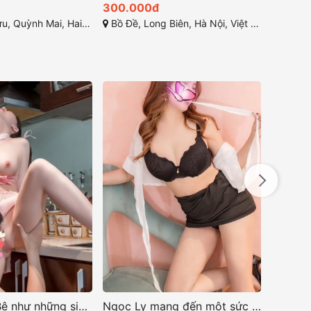
300.000đ
 Mai, Hai Bà Trưng, Hà Nội
Bồ Đề, Long Biên, Hà Nội, Việt Nam
Ngọc Ly mang đến một sức hút khó cưỡng ở sex
Ngọc Miu một cô gái sở hữu vẻ đẹp quyến rũ và cuốn hút