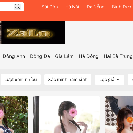
Sài Gòn
Hà Nội
Đà Nẵng
Bình Dươ
Đông Anh
Đống Đa
Gia Lâm
Hà Đông
Hai Bà Trưng
Lượt xem nhiều
Xác minh năm sinh
Lọc giá