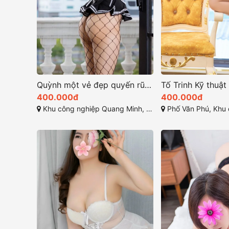
Quỳnh một vẻ đẹp quyến rũ mạnh mẽ
400.000đ
400.000đ
Khu công nghiệp Quang Minh, Quang Minh, Mê Linh, Hà Nội
Phố Văn Phú, Khu đô thị Văn Phú, Quan