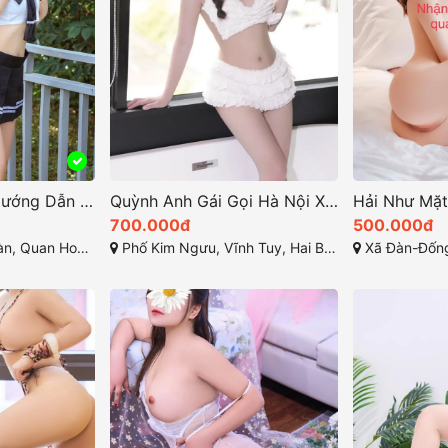
Gái Gọi Hà Nội: Hướng Dẫn Để Tìm Kiếm Dịch Vụ Gải Trí Tại Thủ Đô
Quỳnh Anh Gái Gọi Hà Nội Xinh Dâm MS 206
700.000đ
500.000đ
Cầu Giấy, TP Hà Nội
Phố Kim Ngưu, Vĩnh Tuy, Hai Bà Trưng, Hà Nội,
Xã Đàn-Đống