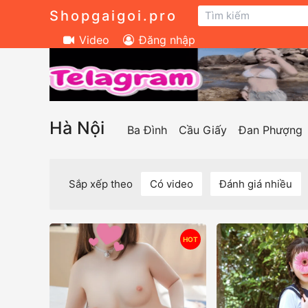
Shopgaigoi.pro
Video
Đăng nhập
Hà Nội
Ba Đình
Cầu Giấy
Đan Phượng
Sắp xếp theo
Có video
Đánh giá nhiều
HOT