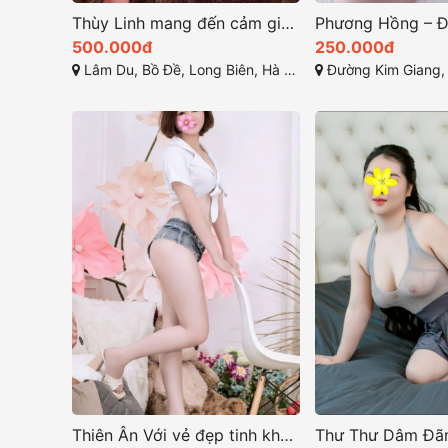
Thùy Linh mang đến cảm giác huyền bí và hấp dẫn
500.000đ
250.000đ
Lâm Du, Bồ Đề, Long Biên, Hà Nội, Việt Nam
Đường Kim Giang, Kim Giang, 
Thiên Ân Với vẻ đẹp tinh khôi và thân hình quyến rũ