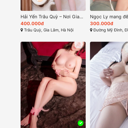
Hải Yến Trâu Quỳ – Nơi Giao Thoa Giữa Sắc Đẹp và Kỹ Thuật
400.000đ
300.000đ
Trâu Quỳ, Gia Lâm, Hà Nội
Đường Mỹ Đình, Đình Thôn, Mỹ Đì