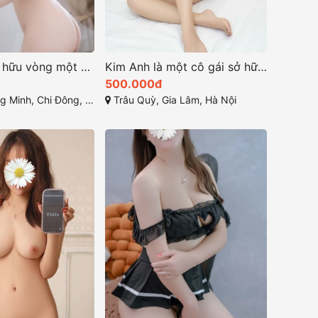
Diệu Linh sở hữu vòng một đầy đặn V-line thanh tú
Kim Anh là một cô gái sở hữu vẻ đẹp ngọt ngào và cuốn hút
500.000đ
Chi Đông, Mê Linh, Hà Nội
Trâu Quỳ, Gia Lâm, Hà Nội