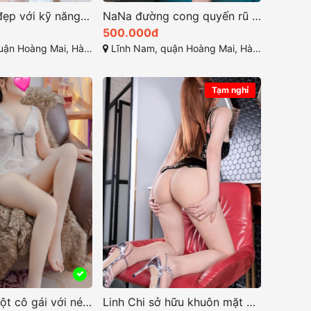
Như Ý Xinh đẹp với kỹ năng làm tình tuyệt vời
NaNa đường cong quyến rũ là điểm nhấn hấp dẫn
500.000đ
àng Mai, Hà Nội, Việt Nam
Lĩnh Nam, quận Hoàng Mai, Hà Nội
Tạm nghỉ
Quỳnh My một cô gái với nét đẹp thuần khiết đáng yêu
Linh Chi sở hữu khuôn mặt xinh xắn dịu dàng và quyến rũ