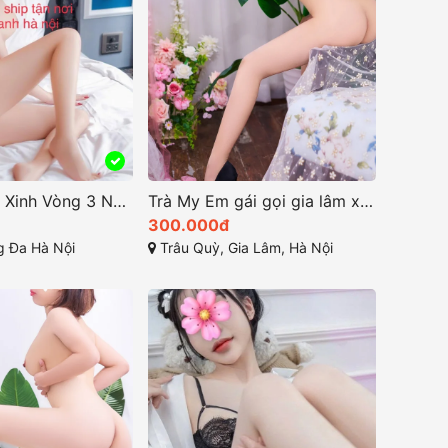
Hải Như Mặt Xinh Vòng 3 Ngon Cực Đỉnh
Trà My Em gái gọi gia lâm xinh dâm ngọt ngào
300.000đ
 Đa Hà Nội
Trâu Quỳ, Gia Lâm, Hà Nội