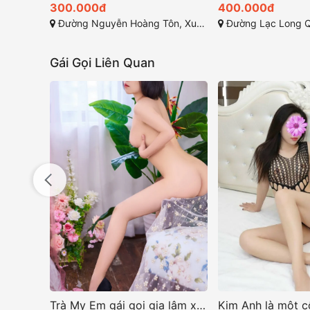
300.000đ
400.000đ
Đường Nguyễn Hoàng Tôn, Xuân La, Tây Hồ, Hà Nội
Đường Lạc Long Quân, 
Gái Gọi Liên Quan
Trà My Em gái gọi gia lâm xinh dâm ngọt ngào
Kim Anh là một cô gái sở hữu vẻ đẹp ngọt ngào và cuốn hút