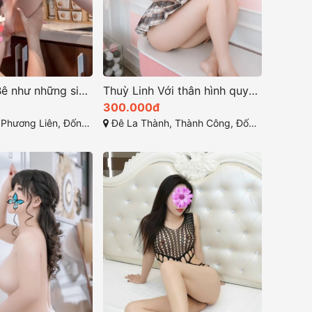
Quỳnh Búp Bê như những siêu mẫu quyến rũ
Thuỳ Linh Với thân hình quyến rũ thu hút mọi ánh nhìn
300.000đ
g Liên, Đống Đa, Hà Nội
Đê La Thành, Thành Công, Đống Đa, Hà Nội, Việt Nam