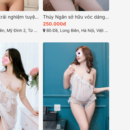
Hồng Ngọc trải nghiệm tuyệt vời giây phút thăng hoa và thư giãn
Thúy Ngân sở hữu vóc dáng đầy đặn khó cưỡng lại
250.000đ
h 2, Từ Liêm, Hà Nội, Việt Nam
Bồ Đề, Long Biên, Hà Nội, Việt Nam