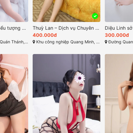
Hương Trà một biểu tượng của sự dễ thương và quyến rũ
Thuỳ Lan – Dịch vụ Chuyên Nghiệp tại KCN Mê Linh Hà Nội
400.000đ
300.000đ
h, Ba Đình, Hà Nội
Khu công nghiệp Quang Minh, Quang Minh, Mê Linh, Hà Nội
Đường Quang Minh, 