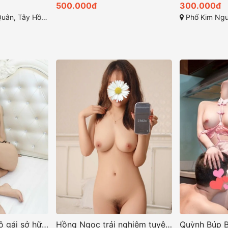
500.000đ
300.000đ
Tây Hồ, Hà Nội
Phố Kim Ngưu, Quỳnh
Hồng Ngọc trải nghiệm tuyệt vời giây phút thăng hoa và thư giãn
Quỳnh Búp Bê như những siêu mẫu quyến rũ