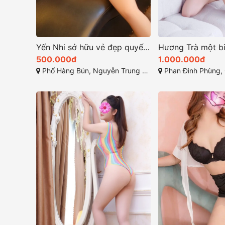
Yến Nhi sở hữu vẻ đẹp quyến rũ với khuôn mặt thanh tú
500.000đ
1.000.000đ
Phố Hàng Bún, Nguyễn Trung Trực, Ba Đình, Hà Nội
Phan Đình Phùng, Quán Thán