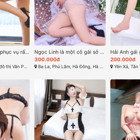
Tố Trinh Kỹ thuật phục vụ rất điêu luyện
Ngọc Linh là một cô gái sở hữu vẻ đẹp cuốn hút khó cưỡng
300.000đ
200.000đ
g Trung, Hà Đông, Hà Nội
Ba La, Phú Lãm, Hà Đông, Hà Nội
Yên Xá, Tân Tr