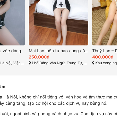
Thúy Ngân sở hữu vóc dáng đầy đặn khó cưỡng lại
Mai Lan luôn tự hào cung cấp dịch vụ chất lượng ở hà nội
250.000đ
400.000đ
 Nội, Việt Nam
Phố Đặng Văn Ngữ, Trung Tự, Đống Đa, Hà Nội
Khu công nghiệp Quang M
iểm
 Hà Nội, không chỉ nổi tiếng với văn hóa và ẩm thực mà cò
gày càng tăng, tạo cơ hội cho các dịch vụ này bùng nổ.
tuổi, ngoại hình và phong cách phục vụ. Các dịch vụ này 