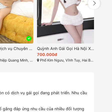
Thuỳ Lan – Dịch vụ Chuyên Nghiệp tại KCN Mê Linh Hà Nội
Quỳnh Anh Gái Gọi Hà Nội Xinh Dâm MS 206
700.000đ
1.000.
inh, Quang Minh, Mê Linh, Hà Nội
Phố Kim Ngưu, Vĩnh Tuy, Hai Bà Trưng, Hà Nội,
Phan Đình 
n có dịch vụ gái gọi đang phát triển. Nhu cầu
cố gắng đáp ứng nhu cầu của nhiều đối tượng