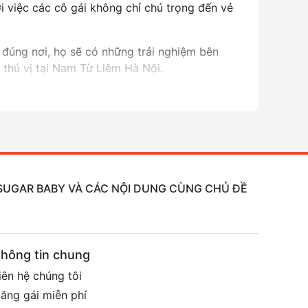
i việc các cô gái không chỉ chú trọng đến vẻ
 đúng nơi, họ sẽ có những trải nghiệm bên
 thú vị tại Nam Từ Liêm Hà Nội.
, SUGAR BABY VÀ CÁC NỘI DUNG CÙNG CHỦ ĐỀ
hông tin chung
iên hệ chúng tôi
ăng gái miễn phí