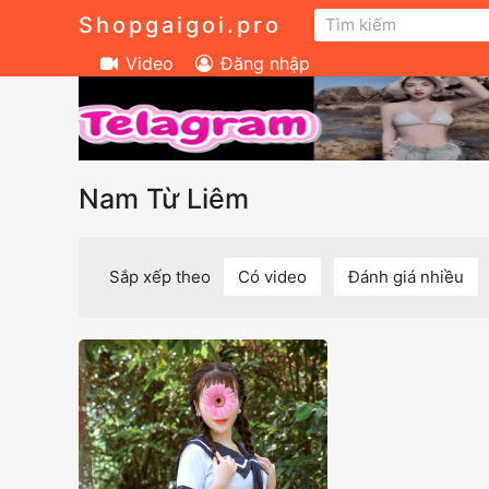
Shopgaigoi.pro
Video
Đăng nhập
Nam Từ Liêm
Sắp xếp theo
Có video
Đánh giá nhiều