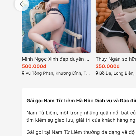
Quỳnh Búp Bê như những siêu mẫu quyến rũ
Minh Ngọc Xinh đẹp duyên dáng vui vẻ nhiệt tình
500.000đ
250.000đ
a, Hà Nội
Vũ Tông Phan, Khương Đình, Thanh Xuân, Hà Nội
Bồ Đề, Long Biên, Hà
Gái gọi Nam Từ Liêm Hà Nội: Dịch vụ và Đặc đ
Nam Từ Liêm, một trong những quận nổi bật của
tìm kiếm sự giao lưu, giải trí của khách hàng n
Gái gọi tại Nam Từ Liêm thường đa dạng về độ 