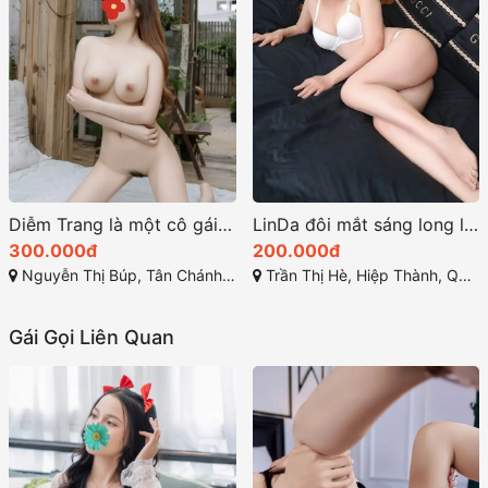
Diễm Trang là một cô gái xinh đẹp và niềm đam mê
LinDa đôi mắt sáng long lanh và nụ cười tỏa nắng
300.000đ
200.000đ
Nguyễn Thị Búp, Tân Chánh Hiệp, Quận 12, Thành phố Hồ Chí Minh
Trần Thị Hè, Hiệp Thành, Quận 12, Hồ Chí Minh
Gái Gọi Liên Quan