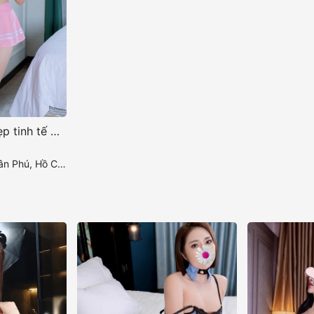
Như Quỳnh nét đẹp tinh tế mang lại sức hút khó cưỡng
hú, Hồ Chí Minh