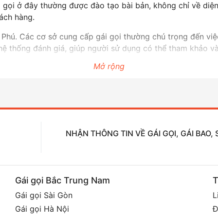
ái gọi ở đây thường được đào tạo bài bản, không chỉ về d
hách hàng.
n Phú. Các cơ sở cung cấp gái gọi thường chú trọng đến vi
hệ thống đánh giá, giúp người sử dụng có thể tham khảo v
Mở rộng
i trí, mà còn phản ánh một phần văn hóa và đời sống hiện đ
việc quản lý và bảo vệ quyền lợi cho những người tham gia.
ột phần không thể thiếu trong đời sống đô thị hiện đại, đem 
NHẬN THÔNG TIN VỀ GÁI GỌI, GÁI BAO
Gái gọi Bắc Trung Nam
T
Gái gọi Sài Gòn
L
Gái gọi Hà Nội
Đ