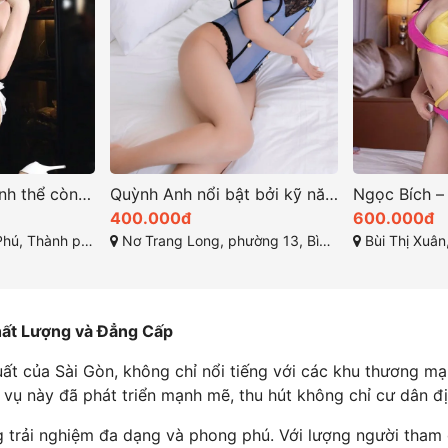
Gia Nhi vẻ đẹp hình thể còn sở hữu tính cách dịu dàng
Quỳnh Anh nổi bật bởi kỹ năng phục vụ chuyên nghiệp
400.000đ
600.000đ
h phố Hồ Chí Minh
Nơ Trang Long, phường 13, Bình Thạnh, Thành phố Hồ Chí Minh
Bùi Thị Xuân, Phạm Ngũ Lã
hất Lượng và Đẳng Cấp
ất của Sài Gòn, không chỉ nổi tiếng với các khu thương m
h vụ này đã phát triển mạnh mẽ, thu hút không chỉ cư dân 
 trải nghiệm đa dạng và phong phú. Với lượng người tham 