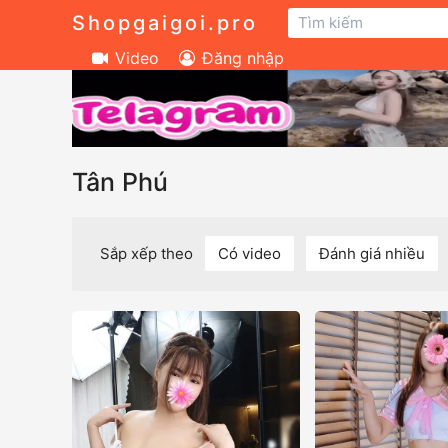
Shopgaigoi.pro
Video
Đăng nhập
Tân Phú
Sắp xếp theo
Có video
Đánh giá nhiều