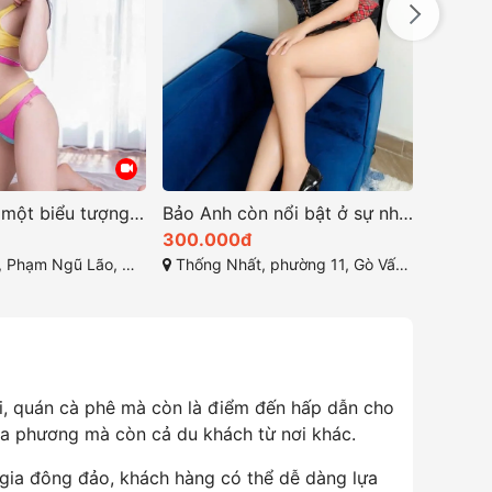
Ngọc Bích – một biểu tượng của vẻ đẹp hoàn hảo
Bảo Anh còn nổi bật ở sự nhiệt tình và chu đáo trong phục vụ
300.000đ
300.0
o, Quận 1, Thành phố Hồ Chí Minh
Thống Nhất, phường 11, Gò Vấp, Thành phố Hồ Chí Minh
Đường Nguyễn Th
ại, quán cà phê mà còn là điểm đến hấp dẫn cho
địa phương mà còn cả du khách từ nơi khác.
gia đông đảo, khách hàng có thể dễ dàng lựa