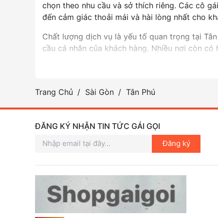
chọn theo nhu cầu và sở thích riêng. Các cô g
đến cảm giác thoải mái và hài lòng nhất cho k
Chất lượng dịch vụ là yếu tố quan trọng tại Tâ
cầu cá nhân của khách hàng. Nhiều nơi còn có 
Dịch vụ gái gọi Tân Phú không chỉ là vấn đề giả
cũng kèm theo nhiều thách thức, nhất là trong 
Trang Chủ
Sài Gòn
Tân Phú
Tóm lại, gái gọi Tân Phú Sài Gòn đã trở thành m
người.
ĐĂNG KÝ NHẬN TIN TỨC GÁI GỌI
Đăng ký