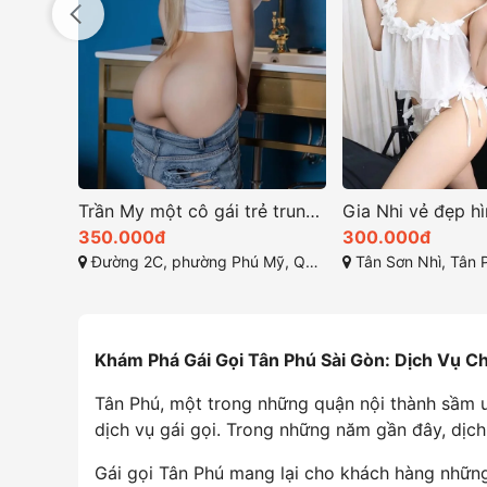
Trần My một cô gái trẻ trung và dễ thương
350.000đ
300.000đ
Đường 2C, phường Phú Mỹ, Quận 7, Hồ Chí Minh
Tân Sơn Nhì, Tân Phú, Thàn
Khám Phá Gái Gọi Tân Phú Sài Gòn: Dịch Vụ C
Tân Phú, một trong những quận nội thành sầm u
dịch vụ gái gọi. Trong những năm gần đây, dịc
Gái gọi Tân Phú mang lại cho khách hàng những