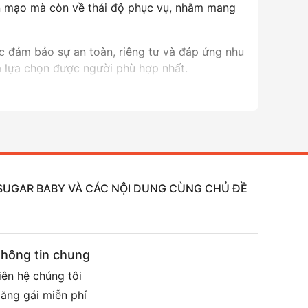
iện mạo mà còn về thái độ phục vụ, nhằm mang
ệc đảm bảo sự an toàn, riêng tư và đáp ứng nhu
à lựa chọn được người phù hợp nhất.
ại của Sài Gòn. Sự phát triển của dịch vụ này
lại sự tiện lợi và trải nghiệm mới lạ cho mọi
, SUGAR BABY VÀ CÁC NỘI DUNG CÙNG CHỦ ĐỀ
hông tin chung
iên hệ chúng tôi
ăng gái miễn phí