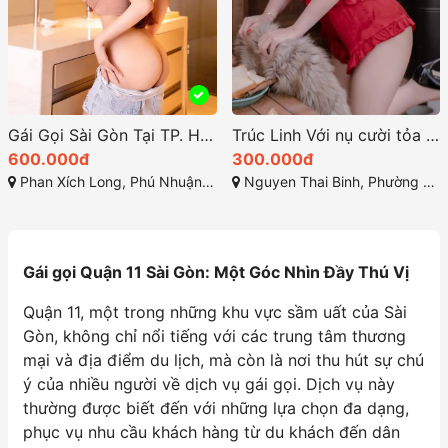
Gái Gọi Sài Gòn Tại TP. HCM Trải Nghiệm Xu Hướng Mới 2.5
Trúc Linh Với nụ cười tỏa nắng cùng gương mặt xinh xắn
600.000đ
300.000đ
Phan Xích Long, Phú Nhuận, Thành phố Hồ Chí Minh
Nguyen Thai Binh, Phường 12, Tân Bình, Thành phố Hồ Chí Minh
Gái gọi Quận 11 Sài Gòn: Một Góc Nhìn Đầy Thú Vị
Quận 11, một trong những khu vực sầm uất của Sài
Gòn, không chỉ nổi tiếng với các trung tâm thương
mại và địa điểm du lịch, mà còn là nơi thu hút sự chú
ý của nhiều người về dịch vụ gái gọi. Dịch vụ này
thường được biết đến với những lựa chọn đa dạng,
phục vụ nhu cầu khách hàng từ du khách đến dân