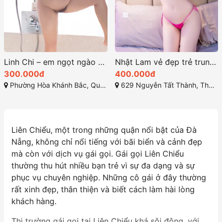
Linh Chi – em ngọt ngào một cô nàng đáng yêu
Nhật Lam vẻ đẹp trẻ trung và sexy
300.000đ
400.000đ
Phường Hòa Khánh Bắc, Quận Liên Chiểu, Đà Nẵng
629 Nguyễn Tất Thành, Thanh Khê, Đà Nẵng
Liên Chiểu, một trong những quận nổi bật của Đà
Nẵng, không chỉ nổi tiếng với bãi biển và cảnh đẹp
mà còn với dịch vụ gái gọi. Gái gọi Liên Chiểu
thường thu hút nhiều bạn trẻ vì sự đa dạng và sự
phục vụ chuyên nghiệp. Những cô gái ở đây thường
rất xinh đẹp, thân thiện và biết cách làm hài lòng
khách hàng.
Thị trường gái gọi tại Liên Chiểu khá sôi động, với