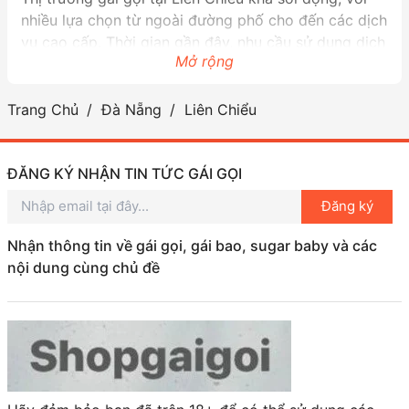
nhiều lựa chọn từ ngoài đường phố cho đến các dịch
vụ cao cấp. Thời gian gần đây, nhu cầu sử dụng dịch
Mở rộng
vụ này đã tăng cao, khiến cho nhiều người tìm đến
để giải tỏa căng thẳng sau một ngày làm việc dài.
Trang Chủ
Đà Nẵng
Liên Chiểu
Tuy nhiên, khi tìm kiếm gái gọi ở Liên Chiểu, bạn nên
cẩn thận để tránh những rủi ro không cần thiết. Quan
trọng là chọn những nguồn cung cấp dịch vụ uy tín
ĐĂNG KÝ NHẬN TIN TỨC GÁI GỌI
và chú ý đến việc bảo vệ sức khỏe của chính mình.
Đăng ký
Nếu bạn đang ở Đà Nẵng và muốn tìm kiếm những
trải nghiệm mới lạ, gái gọi Liên Chiểu có thể là một ý
Nhận thông tin về gái gọi, gái bao, sugar baby và các
tưởng thú vị. Nhưng nhớ luôn giữ an toàn nhé!
nội dung cùng chủ đề