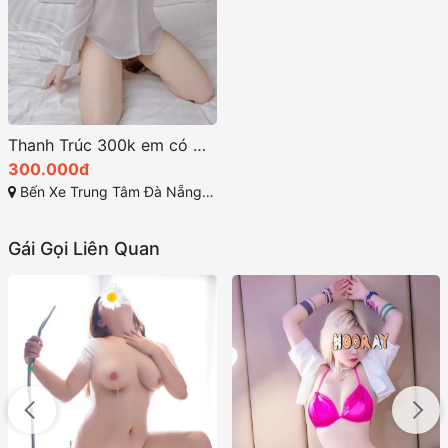
Thanh Trúc 300k em có một vẻ đẹp thật sự cuốn hút
300.000đ
Bến Xe Trung Tâm Đà Nẵng, Tôn Đức Thắng, Liên Chiểu, Đà Nẵng
Gái Gọi Liên Quan