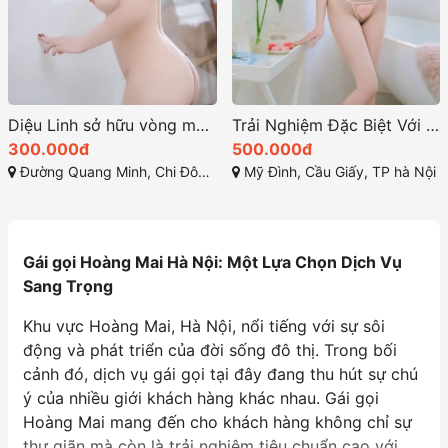
Diệu Linh sở hữu vòng một đầy đặn V-line thanh tú
Trải Nghiệm Đặc Biệt Với Pé Thanh – Gái Xinh Ngoan Tình, Bú Mút Như JAV, Làm Tình Tuyệt Đỉnh Tại Gái Gọi Cao Cấp Hà Nội
300.000đ
500.000đ
Đường Quang Minh, Chi Đông, Mê Linh, Hà Nội
Mỹ Đình, Cầu Giấy, TP hà Nội
Gái gọi Hoàng Mai Hà Nội: Một Lựa Chọn Dịch Vụ
Sang Trọng
Khu vực Hoàng Mai, Hà Nội, nổi tiếng với sự sôi
động và phát triển của đời sống đô thị. Trong bối
cảnh đó, dịch vụ gái gọi tại đây đang thu hút sự chú
ý của nhiều giới khách hàng khác nhau. Gái gọi
Hoàng Mai mang đến cho khách hàng không chỉ sự
thư giãn mà còn là trải nghiệm tiêu chuẩn cao với