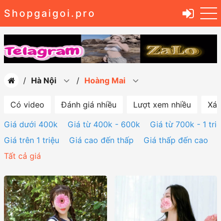
Shopgaigoi.pro
Hà Nội
Hoàng Mai
Có video
Đánh giá nhiều
Lượt xem nhiều
Xác
Giá dưới 400k
Giá từ 400k - 600k
Giá từ 700k - 1 tri
Giá trên 1 triệu
Giá cao đến thấp
Giá thấp đến cao
Tất cả giá