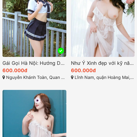
Gái Gọi Hà Nội: Hướng Dẫn Để Tìm Kiếm Dịch Vụ Gải Trí Tại Thủ Đô
Như Ý Xinh đẹp với kỹ năng làm tình tuyệt vời
600.000đ
600.000đ
Nguyễn Khánh Toàn, Quan Hoa, Cầu Giấy, TP Hà Nội
Lĩnh Nam, quận Hoàng Mai, Hà Nội, Việt Nam