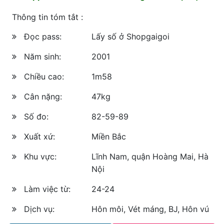
Thông tin tóm tắt :
Đọc pass:
Lấy số ở Shopgaigoi
Năm sinh:
2001
Chiều cao:
1m58
Cân nặng:
47kg
Số đo:
82-59-89
Xuất xứ:
Miền Bắc
Khu vực:
Lĩnh Nam, quận Hoàng Mai, Hà
Nội
Làm việc từ:
24-24
Dịch vụ:
Hôn môi, Vét máng, BJ, Hôn vú