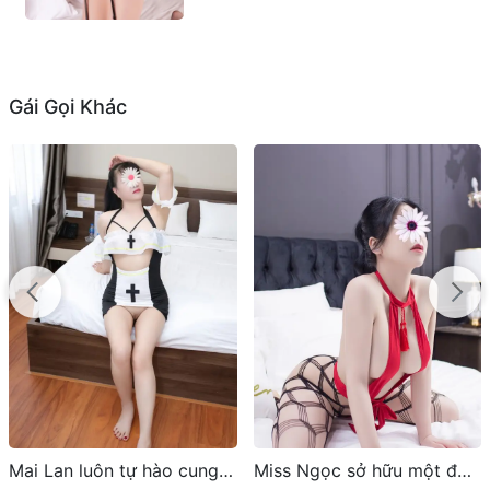
Gái Gọi Khác
HOT
Miss Ngọc sở hữu một đường nét quyến rũ
Lan Hương – Em Hàng Xinh Dâm, Quyến Rũ Tại Gia Lâm Hà Nội