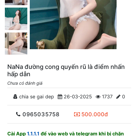
NaNa đường cong quyến rũ là điểm nhấn
hấp dẫn
Chưa có đánh giá
chia se gai dep
26-03-2025
1737
0
0965035758
500.000đ
Cài App
1.1.1.1
để vào web và telegram khi bị chặn