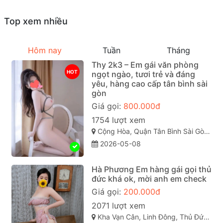
Top xem nhiều
Hôm nay
Tuần
Tháng
Thy 2k3 – Em gái văn phòng
HOT
ngọt ngào, tươi trẻ và đáng
yêu, hàng cao cấp tân bình sài
gòn
Giá gọi:
800.000đ
1754 lượt xem
Cộng Hòa, Quận Tân Bình Sài Gòn ( TP. Hồ Chí Minh )
2026-05-08
Hà Phương Em hàng gái gọi thủ
đức khá ok, mời anh em check
Giá gọi:
200.000đ
2071 lượt xem
Kha Vạn Cân, Linh Đông, Thủ Đức, Hồ Chí Minh