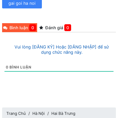
gai goi ha noi
Bình luận
0
Đánh giá
0
Vui lòng [ĐĂNG KÝ] Hoặc [ĐĂNG NHẬP] để sử
dụng chức năng này.
0
BÌNH LUẬN
Trang Chủ
Hà Nội
Hai Bà Trưng