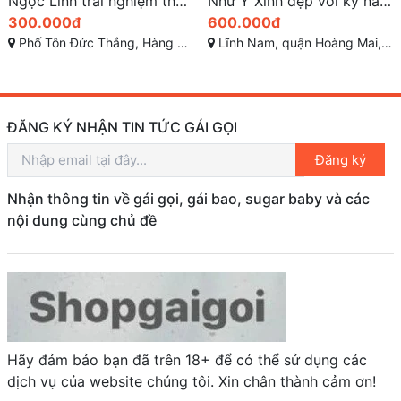
Ngọc Linh trải nghiệm thú vị và đầy mê hoặc tại Hà Nội
Như Ý Xinh đẹp với kỹ năng làm tình tuyệt vời
300.000đ
600.000đ
Phố Tôn Đức Thắng, Hàng Bột, Đống Đa, Hà Nội
Lĩnh Nam, quận Hoàng Mai, Hà Nội, Việt Nam
ĐĂNG KÝ NHẬN TIN TỨC GÁI GỌI
Đăng ký
Nhận thông tin về gái gọi, gái bao, sugar baby và các
nội dung cùng chủ đề
Hãy đảm bảo bạn đã trên 18+ để có thể sử dụng các
dịch vụ của website chúng tôi. Xin chân thành cảm ơn!