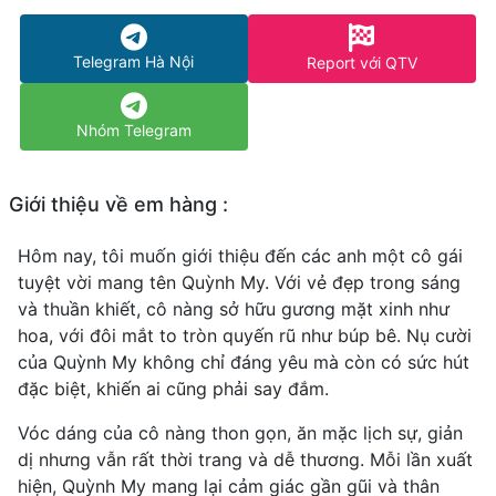
Telegram Hà Nội
Report với QTV
Nhóm Telegram
Giới thiệu về em hàng :
Hôm nay, tôi muốn giới thiệu đến các anh một cô gái
tuyệt vời mang tên Quỳnh My. Với vẻ đẹp trong sáng
và thuần khiết, cô nàng sở hữu gương mặt xinh như
hoa, với đôi mắt to tròn quyến rũ như búp bê. Nụ cười
của Quỳnh My không chỉ đáng yêu mà còn có sức hút
đặc biệt, khiến ai cũng phải say đắm.
Vóc dáng của cô nàng thon gọn, ăn mặc lịch sự, giản
dị nhưng vẫn rất thời trang và dễ thương. Mỗi lần xuất
hiện, Quỳnh My mang lại cảm giác gần gũi và thân