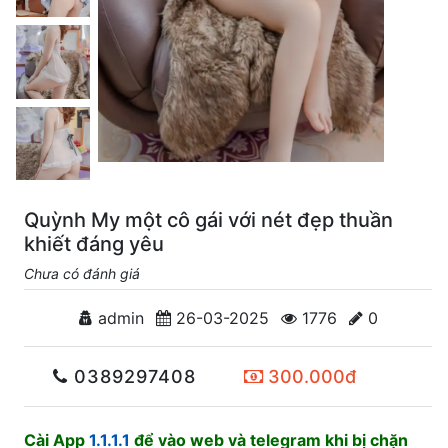
Quỳnh My một cô gái với nét đẹp thuần
khiết đáng yêu
Chưa có đánh giá
admin
26-03-2025
1776
0
0389297408
300.000đ
Cài App
1.1.1.1
để vào web và telegram khi bị chặn