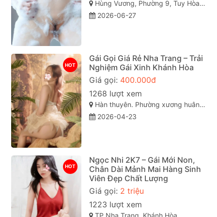
Hùng Vương, Phường 9, Tuy Hòa, Phú Yên
2026-06-27
Gái Gọi Giá Rẻ Nha Trang – Trải
HOT
Nghiệm Gái Xinh Khánh Hòa
Giá gọi:
400.000đ
1268 lượt xem
Hàn thuyên. Phường xương huân. Tp nha trang . Khánh Hòa
2026-04-23
Ngọc Nhi 2K7 – Gái Mới Non,
HOT
Chân Dài Mảnh Mai Hàng Sinh
Viên Đẹp Chất Lượng
Giá gọi:
2 triệu
1223 lượt xem
TP Nha Trang, Khánh Hòa