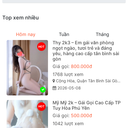
Top xem nhiều
Hôm nay
Tuần
Tháng
Thy 2k3 – Em gái văn phòng
HOT
ngọt ngào, tươi trẻ và đáng
yêu, hàng cao cấp tân bình sài
gòn
Giá gọi:
800.000đ
1768 lượt xem
Cộng Hòa, Quận Tân Bình Sài Gòn ( TP. Hồ Chí Minh )
2026-05-08
Mỹ Mỹ 2k – Gái Gọi Cao Cấp TP
HOT
Tuy Hòa Phú Yên
Giá gọi:
500.000đ
1042 lượt xem