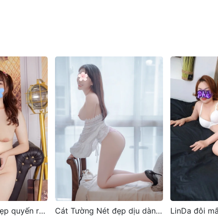
Cát Tường Nét đẹp dịu dàng miền Tây
LinDa đôi mắt sáng long lanh và nụ cười tỏa nắng