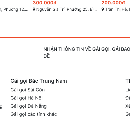
200.000đ
400.000đ
ạnh, Thành phố Hồ Chí Minh
Trần Thị Hè, Hiệp Thành, Quận 12, Hồ Chí Minh
Trương Hoàng Thanh, P
NHẬN THÔNG TIN VỀ GÁI GỌI, GÁI B
ĐỀ
Gái gọi Bắc Trung Nam
T
Gái gọi Sài Gòn
Li
Gái gọi Hà Nội
Đ
Gái gọi Đà Nẵng
X
ng
Gái gọi các tỉnh khác
G