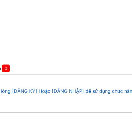
á
0
 lòng [ĐĂNG KÝ] Hoặc [ĐĂNG NHẬP] để sử dụng chức năn