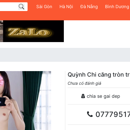
Sài Gòn
Hà Nội
Đà Nẵng
Bình Dương
Quỳnh Chi căng tròn t
Chưa có đánh giá
chia se gai dep
0777951