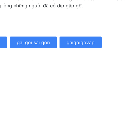
g lòng những người đã có dịp gặp gỡ.
gai goi sai gon
gaigoigovap