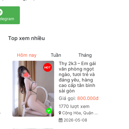
elegram
Top xem nhiều
p
Hôm nay
Tuần
Tháng
Thy 2k3 – Em gái
HOT
văn phòng ngọt
ngào, tươi trẻ và
đáng yêu, hàng
cao cấp tân bình
sài gòn
Giá gọi:
800.000đ
1770 lượt xem
Cộng Hòa, Quận Tân Bình Sài Gòn ( TP. Hồ Chí Minh )
ự
2026-05-08