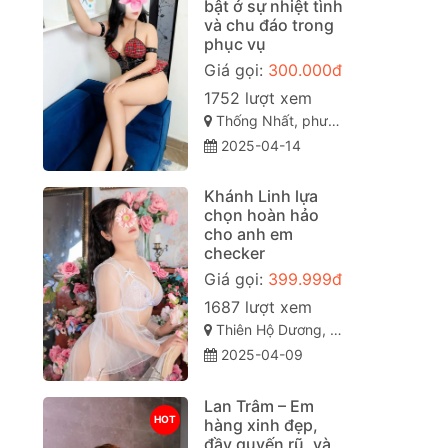
bật ở sự nhiệt tình
và chu đáo trong
phục vụ
Giá gọi:
300.000đ
1752 lượt xem
Thống Nhất, phường 11, Gò Vấp, Thành phố Hồ Chí Minh
2025-04-14
Khánh Linh lựa
chọn hoàn hảo
cho anh em
checker
Giá gọi:
399.999đ
1687 lượt xem
Thiên Hộ Dương, Hoà Thuận, TP. Cao Lãnh, Đồng Tháp
2025-04-09
Lan Trâm – Em
HOT
hàng xinh đẹp,
đầy quyến rũ, và