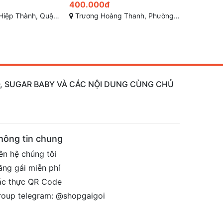
700.000đ
200.000
hường 12, Tân Bình, Sài Gòn
Sư Vạn Hạnh, Quận 10, Thành phố Hồ Chí Minh
Đường Số 21, 
AO, SUGAR BABY VÀ CÁC NỘI DUNG CÙNG CHỦ
hông tin chung
ên hệ chúng tôi
ăng gái miễn phí
ác thực QR Code
roup telegram: @shopgaigoi