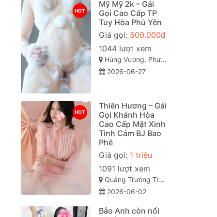
Mỹ Mỹ 2k – Gái
HOT
Gọi Cao Cấp TP
Tuy Hòa Phú Yên
Giá gọi:
500.000đ
1044 lượt xem
Hùng Vương, Phường 9, Tuy Hòa, Phú Yên
2026-06-27
Thiên Hương – Gái
HOT
Gọi Khánh Hòa
Cao Cấp Mặt Xinh
Tình Cảm BJ Bao
Phê
Giá gọi:
1 triệu
1091 lượt xem
Quảng Trường Trung Tâm, TP Nha Trang, Khánh Hòa
2026-06-02
Bảo Anh còn nổi