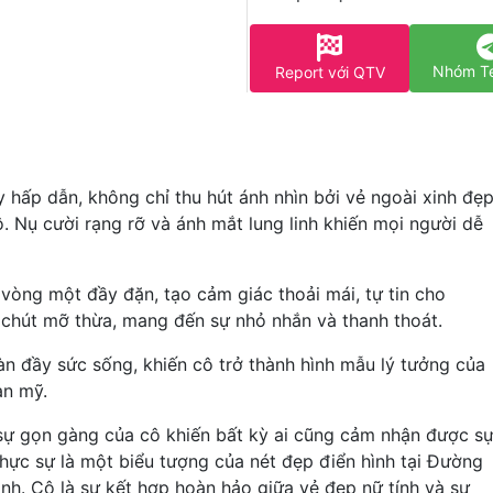
Nhóm T
Report với QTV
 hấp dẫn, không chỉ thu hút ánh nhìn bởi vẻ ngoài xinh đẹ
. Nụ cười rạng rỡ và ánh mắt lung linh khiến mọi người dễ
vòng một đầy đặn, tạo cảm giác thoải mái, tự tin cho
g chút mỡ thừa, mang đến sự nhỏ nhắn và thanh thoát.
àn đầy sức sống, khiến cô trở thành hình mẫu lý tưởng của
àn mỹ.
sự gọn gàng của cô khiến bất kỳ ai cũng cảm nhận được s
thực sự là một biểu tượng của nét đẹp điển hình tại Đường
nh. Сô là sự kết hợp hoàn hảo giữa vẻ đẹp nữ tính và sự