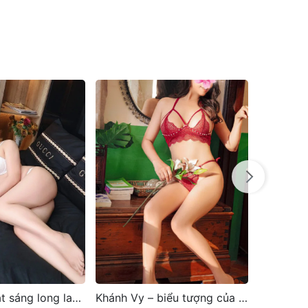
Khánh Vy – biểu tượng của sự quyến rũ và duyên dáng tại Sài Gòn
Mai Thảo là một cô gái gọi xinh đẹp nổi bật sài gòn