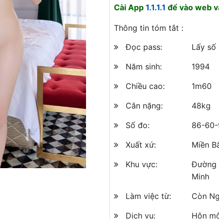
Cài App
1.1.1.1
để vào web và
Thông tin tóm tắt :
Đọc pass:
Lấy số
Năm sinh:
1994
Chiều cao:
1m60
Cân nặng:
48kg
Số đo:
86-60-
Xuất xứ:
Miền B
Khu vực:
Đường 
Minh
Làm việc từ:
Còn Ng
Dịch vụ:
Hôn mô