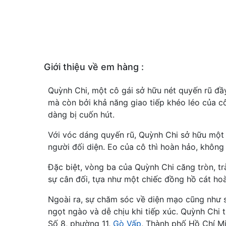
Giới thiệu về em hàng :
Quỳnh Chi, một cô gái sở hữu nét quyến rũ đầy
mà còn bởi khả năng giao tiếp khéo léo của cô
dàng bị cuốn hút.
Với vóc dáng quyến rũ, Quỳnh Chi sở hữu một 
người đối diện. Eo của cô thì hoàn hảo, khôn
Đặc biệt, vòng ba của Quỳnh Chi căng tròn, tr
sự cân đối, tựa như một chiếc đồng hồ cát ho
Ngoài ra, sự chăm sóc về diện mạo cũng như 
ngọt ngào và dễ chịu khi tiếp xúc. Quỳnh Chi 
Số 8, phường 11,
Gò Vấp
, Thành phố Hồ Chí Mi