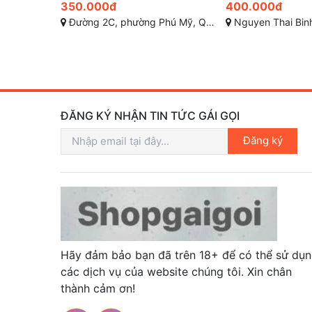
400.000đ
300.000đ
, Hồ Chí Minh
Nguyen Thai Binh, Phường 12, Tân Bình, Thành phố Hồ Chí Minh
Nguyễn Gia Trí, Phường 25, Bình Th
ĐĂNG KÝ NHẬN TIN TỨC GÁI GỌI
Đăng ký
Hãy đảm bảo bạn đã trên 18+ để có thể sử dụ
các dịch vụ của website chúng tôi. Xin chân
thành cảm ơn!