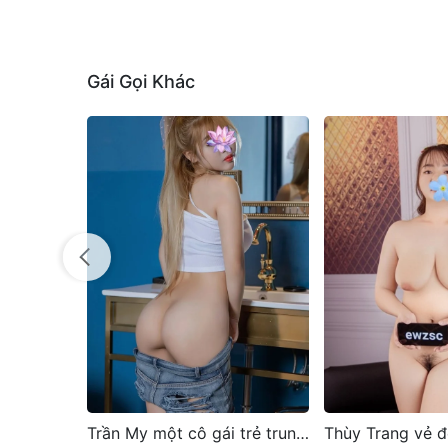
Gái Gọi Khác
Trần My một cô gái trẻ trung và dễ thương
Thùy Trang vẻ đẹp quyến rũ sexy