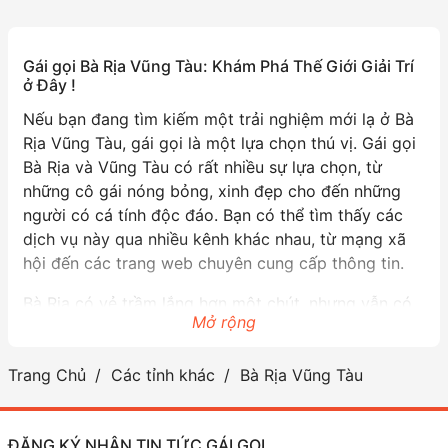
Gái gọi Bà Rịa Vũng Tàu: Khám Phá Thế Giới Giải Trí
ở Đây !
Nếu bạn đang tìm kiếm một trải nghiệm mới lạ ở Bà
Rịa Vũng Tàu, gái gọi là một lựa chọn thú vị. Gái gọi
Bà Rịa và Vũng Tàu có rất nhiều sự lựa chọn, từ
những cô gái nóng bỏng, xinh đẹp cho đến những
người có cá tính độc đáo. Bạn có thể tìm thấy các
dịch vụ này qua nhiều kênh khác nhau, từ mạng xã
hội đến các trang web chuyên cung cấp thông tin.
Bà Rịa có vẻ trầm lắng hơn một chút, nhưng vẫn có
Mở rộng
những cô gái mang đến những trải nghiệm thú vị.
Vũng Tàu thì không thiếu những bãi biển tuyệt đẹp,
Trang Chủ
Các tỉnh khác
Bà Rịa Vũng Tàu
nơi bạn có thể hẹn hò và thư giãn cùng gái gọi. Các
cô gái ở đây thường rất thân thiện và vui vẻ, đảm
bảo sẽ mang đến cho bạn những khoảnh khắc đáng
ĐĂNG KÝ NHẬN TIN TỨC GÁI GỌI
nhớ.