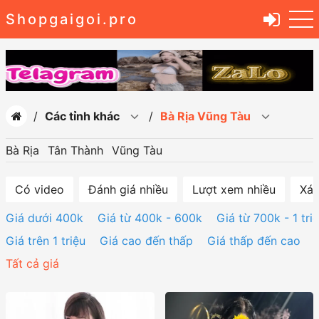
Shopgaigoi.pro
Các tỉnh khác
Bà Rịa Vũng Tàu
Bà Rịa
Tân Thành
Vũng Tàu
Có video
Đánh giá nhiều
Lượt xem nhiều
Xác
Giá dưới 400k
Giá từ 400k - 600k
Giá từ 700k - 1 tri
Giá trên 1 triệu
Giá cao đến thấp
Giá thấp đến cao
Tất cả giá