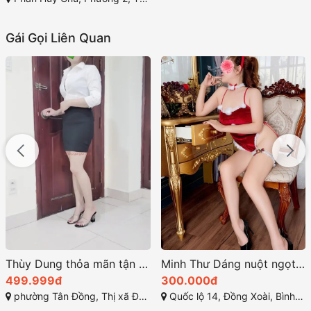
Gái Gọi Liên Quan
HOT
Minh Thư Dáng nuột ngọt ngào làm tình chuẩn chỉ
Ngọc Nhi 2K7 – Gái Mới Non, Chân Dài Mảnh Mai Hàng Sinh Viên Đẹp Chất Lượng
300.000đ
2.000.000đ
Quốc lộ 14, Đồng Xoài, Bình Phước
TP Nha Trang, Khánh Hòa