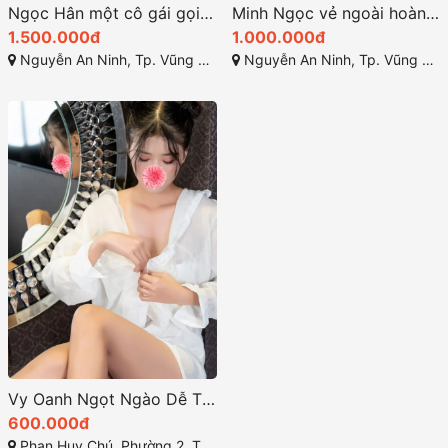
Ngọc Hân một cô gái gọi vũng tàu xinh bông hoa rạng rỡ
Minh Ngọc vẻ ngoài hoàn hảo với đường cong nổi bật
1.500.000đ
1.000.000đ
Nguyễn An Ninh, Tp. Vũng Tàu, Bà Rịa - Vũng Tàu
Nguyễn An Ninh, Tp. Vũng Tàu, Bà Rịa - Vũng Tàu
Vy Oanh Ngọt Ngào Dễ Thương sự thư giãn tuyệt vời
600.000đ
Phan Huy Chú, Phường 2, Thành phố Vũng Tầu, Bà Rịa - Vũng Tàu