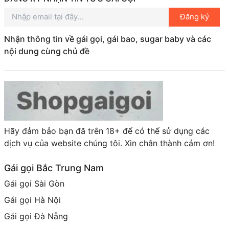
Đăng ký
Tuy nhiên, hãy nhớ rằng việc sử dụng dịch vụ gái gọi
cần có sự tôn trọng và lịch sự. Đừng quên đảm bảo
Nhận thông tin về gái gọi, gái bao, sugar baby và các
an toàn cho bản thân và tìm hiểu kỹ trước khi quyết
nội dung cùng chủ đề
định. Chúc bạn có một trải nghiệm tuyệt vời tại Bà
Rịa Vũng Tàu!
Hãy đảm bảo bạn đã trên 18+ để có thể sử dụng các
dịch vụ của website chúng tôi. Xin chân thành cảm ơn!
Gái gọi Bắc Trung Nam
Gái gọi Sài Gòn
Gái gọi Hà Nội
Gái gọi Đà Nẵng