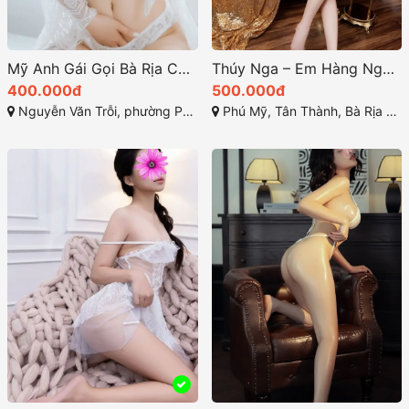
Mỹ Anh Gái Gọi Bà Rịa Cực Kỳ Hấp Dẫn
Thúy Nga – Em Hàng Ngọt Ngào chính là lựa chọn lý tưởng
400.000đ
500.000đ
Nguyễn Văn Trỗi, phường Phước Hưng, Bà Rịa, Bà Rịa - Vũng Tàu
Phú Mỹ, Tân Thành, Bà Rịa - Vũng Tàu