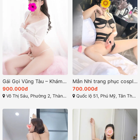
Gái Gọi Vũng Tàu – Khám Phá Thế Giới Giải Trí Đặc Biệt năm 2025
Mẫn Nhi trang phục cosplay đầy sáng tạo sexy
900.000đ
700.000đ
Võ Thị Sáu, Phường 2, Thành phố Vũng Tầu, Bà Rịa - Vũng Tàu
Quốc lộ 51, Phú Mỹ, Tân Thành, Bà Rịa - Vũng Tàu