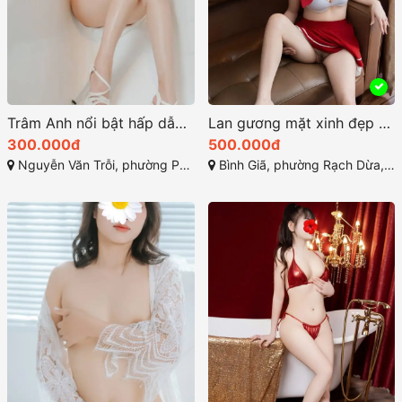
Trâm Anh nổi bật hấp dẫn và kỹ năng phục vụ chuyên nghiệp
Lan gương mặt xinh đẹp sở hữu thân hình lý tưởng
300.000đ
500.000đ
Nguyễn Văn Trỗi, phường Phước Hưng, Bà Rịa, Bà Rịa - Vũng Tàu
Bình Giã, phường Rạch Dừa, Thành phố Vũng Tầu, Bà Rịa - Vũng Tàu