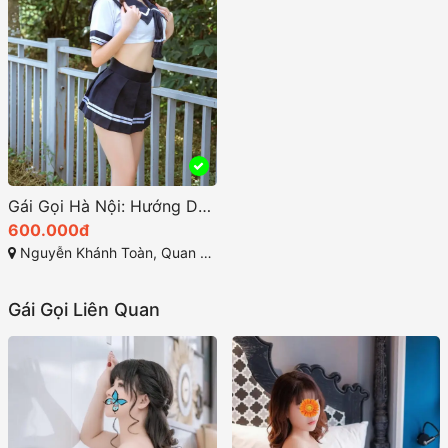
Gái Gọi Hà Nội: Hướng Dẫn Để Tìm Kiếm Dịch Vụ Gải Trí Tại Thủ Đô
600.000đ
Nguyễn Khánh Toàn, Quan Hoa, Cầu Giấy, TP Hà Nội
Gái Gọi Liên Quan