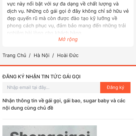
vực này nổi bật với sự đa dạng về chất lượng và
dịch vụ. Những cô gái gọi ở đây không chỉ sở hữu vẻ
đẹp quyến rũ mà còn được đào tạo kỹ lưỡng về
phong cách phục vụ, đảm bảo mang đến những trải
nghiệm hài lòng cho khách hàng.
Mở rộng
Dịch vụ gái gọi tại Hoài Đức thường được quản lý
chuyên nghiệp, có thể tìm thấy qua các trang web
Trang Chủ
Hà Nội
Hoài Đức
hoặc ứng dụng trực tuyến. Khách hàng có thể dễ
dàng lựa chọn theo yêu cầu về độ tuổi, ngoại hình
hoặc phong cách phục vụ. Những uy tín trong ngành
ĐĂNG KÝ NHẬN TIN TỨC GÁI GỌI
thường đảm bảo chất lượng dịch vụ và sự an toàn
Đăng ký
cho cả hai bên.
Nhận thông tin về gái gọi, gái bao, sugar baby và các
Tuy nhiên, điều quan trọng là khách hàng cần cẩn
nội dung cùng chủ đề
trọng và lựa chọn những dịch vụ có nguồn gốc rõ
ràng để tránh những rủi ro không đáng có. Khi đến
với dịch vụ gái gọi Hoài Đức, hãy luôn nhớ đến sự
tôn trọng và hành vi lịch sự đối với những người