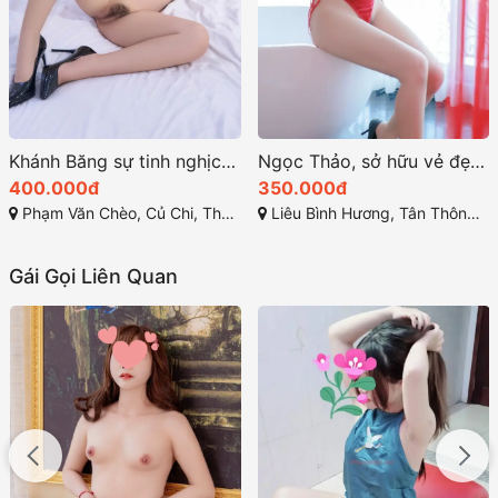
Khánh Băng sự tinh nghịch và nụ cười tỏa nắng
Ngọc Thảo, sở hữu vẻ đẹp mê hồn cùng nụ cười rạng rỡ
400.000đ
350.000đ
Phạm Văn Chèo, Củ Chi, Thành phố Hồ Chí Minh
Liêu Bình Hương, Tân Thông Hội, Củ Chi, Thành phố Hồ Chí Minh
Gái Gọi Liên Quan