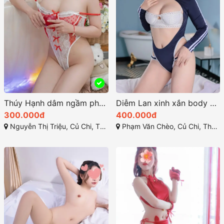
Thúy Hạnh dâm ngầm phục vụ nhiệt tình
Diễm Lan xinh xắn body chuẩn chỉnh
300.000đ
400.000đ
Nguyễn Thị Triệu, Củ Chi, Thành phố Hồ Chí Minh
Phạm Văn Chèo, Củ Chi, Thành phố Hồ Chí Minh