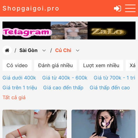
Shopgaigoi.pro
Sài Gòn
Củ Chi
Có video
Đánh giá nhiều
Lượt xem nhiều
Xác
Giá dưới 400k
Giá từ 400k - 600k
Giá từ 700k - 1 tri
Giá trên 1 triệu
Giá cao đến thấp
Giá thấp đến cao
Tất cả giá