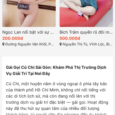
Ngọc Lan nổi bật với sự ngọt ngào và cuốn hút
Bích Trâm quyến rũ đôi mắt lấp lánh và làn da trắng sáng
200.000đ
500.000đ
Đường Nguyễn Văn Khối, Phường 9, quận Gò Vấp, Thành phố Hồ Chí Minh
Nguyễn Thị Tú, Vĩnh Lộc, Bình Chánh
Gái Gọi Củ Chi Sài Gòn: Khám Phá Thị Trường Dịch
Vụ Giải Trí Tại Nơi Đây
Củ Chi, một huyện nằm ở vùng ngoại ô phía tây bắc
của thành phố Hồ Chí Minh, không chỉ nổi tiếng với
các di tích lịch sử, mà còn đang nổi lên với thị
trường dịch vụ giải trí đặc biệt — gái gọi. Hoạt động
này đã thu hút sự quan tâm của nhiều đối tượng
khách hàng, từ người dân địa phương đến du khách.