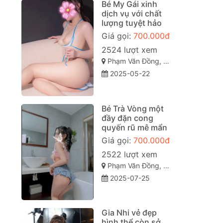
Bé My Gái xinh
dịch vụ với chất
lượng tuyệt hảo
Giá gọi:
700.000đ
2524 lượt xem
Phạm Văn Đồng, Vỹ Dạ, Huế, Thừa Thiên Huế
2025-05-22
Bé Trà Vòng một
đầy đặn cong
quyến rũ mê mẩn
Giá gọi:
700.000đ
2522 lượt xem
Phạm Văn Đồng, Vỹ Dạ, TP Huế
2025-07-25
Gia Nhi vẻ đẹp
hình thể còn sở