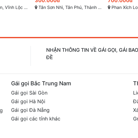
700.000đ
300.000đ
nh phố Hồ Chí Minh
Phan Xích Long, Phú Nhuận, Thành phố Hồ Chí Minh
Nơ Trang Long, phường 13, 
NHẬN THÔNG TIN VỀ GÁI GỌI, GÁI B
ĐỀ
Gái gọi Bắc Trung Nam
T
Gái gọi Sài Gòn
Li
Gái gọi Hà Nội
Đ
Gái gọi Đà Nẵng
X
ng
Gái gọi các tỉnh khác
G