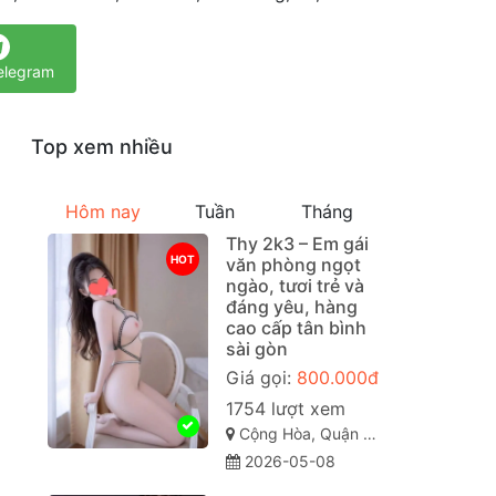
elegram
Top xem nhiều
Hôm nay
Tuần
Tháng
Thy 2k3 – Em gái
HOT
văn phòng ngọt
ngào, tươi trẻ và
đáng yêu, hàng
cao cấp tân bình
sài gòn
Giá gọi:
800.000đ
1754 lượt xem
Cộng Hòa, Quận Tân Bình Sài Gòn ( TP. Hồ Chí Minh )
2026-05-08