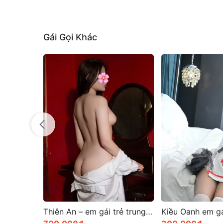
Gái Gọi Khác
Thiên An – em gái trẻ trung và ngọt ngào
Kiều Oanh em gái miền Tây giọng nói ngọt ngào trong trẻo