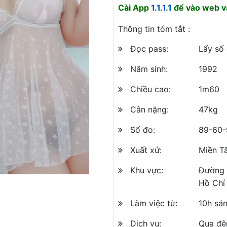
Cài App
1.1.1.1
để vào web và
Thông tin tóm tắt :
Đọc pass:
Lấy số
Năm sinh:
1992
Chiều cao:
1m60
Cân nặng:
47kg
Số đo:
89-60-
Xuất xứ:
Miền T
Khu vực:
Đường 
Hồ Chí
Làm việc từ:
10h sá
Dịch vụ:
Qua đê