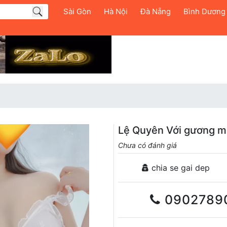
Sài Gòn
Hà Nội
Đà Nẵng
Bình Dương
Lệ Quyên Với gương mặ
Chưa có đánh giá
chia se gai dep
0902789