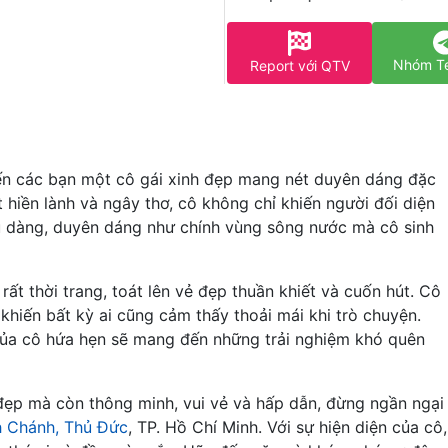
Nhóm T
Report với QTV
 đến các bạn một cô gái xinh đẹp mang nét duyên dáng đặc
hiền lành và ngây thơ, cô không chỉ khiến người đối diện
u dàng, duyên dáng như chính vùng sông nước mà cô sinh
ất thời trang, toát lên vẻ đẹp thuần khiết và cuốn hút. Cô
khiến bất kỳ ai cũng cảm thấy thoải mái khi trò chuyện.
của cô hứa hẹn sẽ mang đến những trải nghiệm khó quên
đẹp mà còn thông minh, vui vẻ và hấp dẫn, đừng ngần ngại
h Chánh, Thủ Đức
, TP. Hồ Chí Minh. Với sự hiện diện của cô,