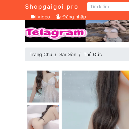
Shopgaigoi.pro
Video
Đăng nhập
Trang Chủ
Sài Gòn
Thủ Đức