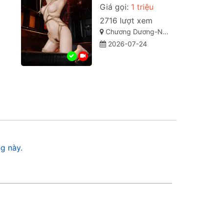
Giá gọi:
1 triệu
2716 lượt xem
Chương Dương-Nguyễn Văn Cừ-TP quy Nhơn Bình Định
2026-07-24
g này.