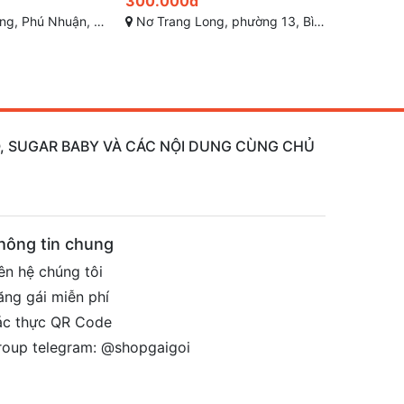
500.000đ
400.000
Bình Thạnh, Thành phố Hồ Chí Minh
Trần Thiện Chánh, Phường 12 (Quận 10), Quận 10 sài gòn
Cù Lao, phường 2, P
AO, SUGAR BABY VÀ CÁC NỘI DUNG CÙNG CHỦ
hông tin chung
ên hệ chúng tôi
ăng gái miễn phí
ác thực QR Code
roup telegram: @shopgaigoi