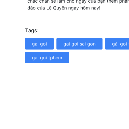
chắc chắn sẽ làm cho ngày của bạn thêm phần
đáo của Lệ Quyên ngay hôm nay!
Tags:
gai goi
gai goi sai gon
gái gọi
gai goi tphcm