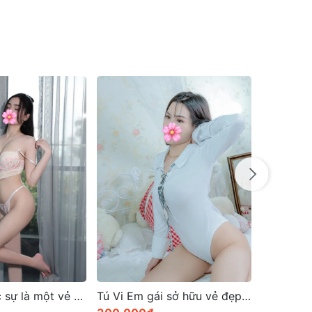
Tú Vi Em gái sở hữu vẻ đẹp mê hồn đáng yêu
Gái gọi sài gòn Vip mang tên Hương Thảo