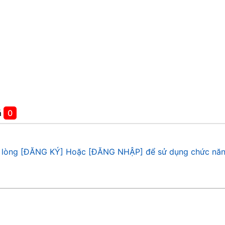
á
0
 lòng [ĐĂNG KÝ] Hoặc [ĐĂNG NHẬP] để sử dụng chức năn