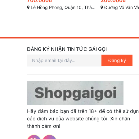
300.000đ
300.000đ
hố Hồ Chí Minh
Đường Võ Văn Vân, Vĩnh Lộc B, Bình Chánh, Thành phố Hồ Chí Minh
Tân Sơn Nhì, Tân Phú, Thà
ĐĂNG KÝ NHẬN TIN TỨC GÁI GỌI
Đăng ký
Hãy đảm bảo bạn đã trên 18+ để có thể sử dụ
các dịch vụ của website chúng tôi. Xin chân
thành cảm ơn!