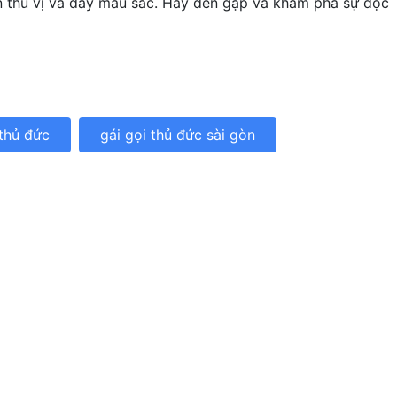
 thú vị và đầy màu sắc. Hãy đến gặp và khám phá sự độc
 thủ đức
gái gọi thủ đức sài gòn