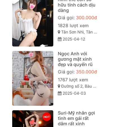
hữu tính cách dịu
dàng
Giá gọi:
300.000đ
1828 lượt xem
Tân Sơn Nhì, Tân Phú, Thành phố Hồ Chí Minh
2025-04-12
Ngọc Anh với
gương mặt xinh
đẹp và quyến rũ
Giá gọi:
350.000đ
1767 lượt xem
Đường số 2, Bàu Bàng, Bình Dương
2025-04-03
Suri-Mỹ nhân gợi
HOT
tình em gái rất
dâm rất xinh