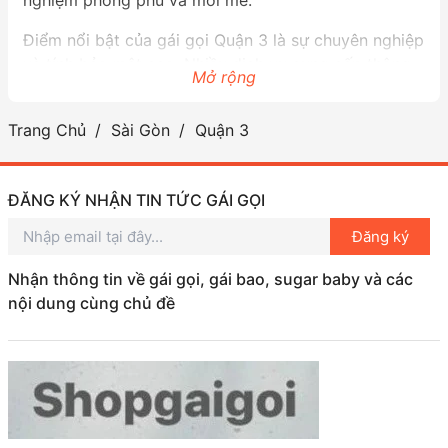
nghiệm phong phú và mới mẻ.
Điểm nổi bật của gái gọi Quận 3 là sự chuyên nghiệp
và tính bảo mật cao. Nhiều dịch vụ cung cấp thông
Mở rộng
tin rõ ràng về lựa chọn, giá cả cũng như các dịch vụ
đi kèm, giúp khách hàng cảm thấy yên tâm khi sử
Trang Chủ
Sài Gòn
Quận 3
dụng. Ngoài ra, sự tiện lợi trong việc đặt lịch và sự
đa dạng về phong cách phục vụ cũng là điểm cộng
lớn cho dịch vụ này.
ĐĂNG KÝ NHẬN TIN TỨC GÁI GỌI
Tuy nhiên, khách hàng cần lưu ý khi chọn lựa dịch vụ
Đăng ký
để tránh những rủi ro không đáng có. Việc tìm hiểu
kỹ lưỡng và lựa chọn các dịch vụ uy tín sẽ đảm bảo
Nhận thông tin về gái gọi, gái bao, sugar baby và các
trải nghiệm tốt và an toàn hơn. Gái gọi Quận 3, với
nội dung cùng chủ đề
sự tinh tế và chuyên nghiệp, chắc chắn sẽ mang đến
cho bạn những giây phút thư giãn đáng nhớ.