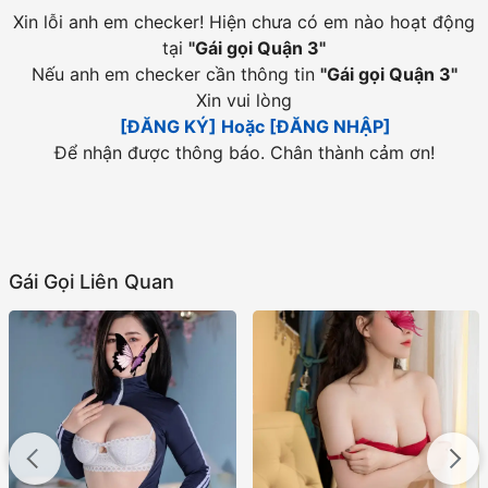
Xin lỗi anh em checker! Hiện chưa có em nào hoạt động
tại
"
Gái gọi Quận 3
"
Nếu anh em checker cần thông tin
"
Gái gọi Quận 3
"
Xin vui lòng
[ĐĂNG KÝ] Hoặc [ĐĂNG NHẬP]
Để nhận được thông báo. Chân thành cảm ơn!
Gái Gọi Liên Quan