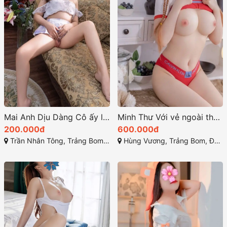
Mai Anh Dịu Dàng Cô ấy là một hình mẫu quyến rũ
Minh Thư Với vẻ ngoài thu hút cùng làn da trắng mịn màng
200.000đ
600.000đ
Trần Nhân Tông, Trảng Bom, Đồng Nai
Hùng Vương, Trảng Bom, Đồng Nai