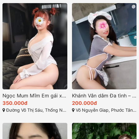
Ngọc Mum Mĩm Em gái xinh xắn làm tình chất
Khánh Vân dâm Đa tình – sexy khiêu gợi
350.000đ
200.000đ
Đường Võ Thị Sáu, Thống Nhất, Thành phố Biên Hòa, Đồng Nai
Võ Nguyễn Giap, Phước Tân, Biên Hòa, Đồng Nai