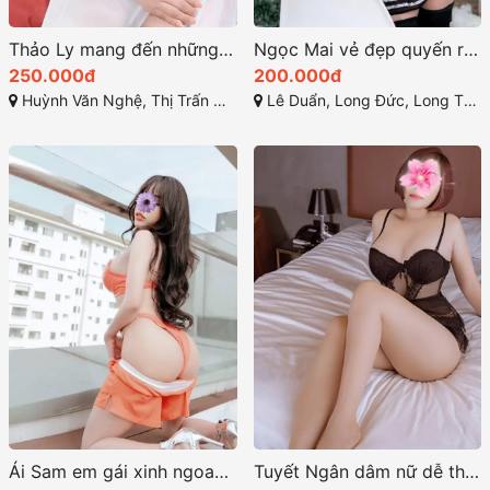
Thảo Ly mang đến những kỹ năng làm tình điêu luyện
Ngọc Mai vẻ đẹp quyến rũ sức hấp dẫn lôi cuốn
250.000đ
200.000đ
Huỳnh Văn Nghệ, Thị Trấn Hiệp Phước, Nhơn Trạch, Đồng Nai
Lê Duẩn, Long Đức, Long Thành, Đồng Nai
Ái Sam em gái xinh ngoan thân hình nóng bỏng
Tuyết Ngân dâm nữ dễ thương với vẻ ngoài ngọt ngào