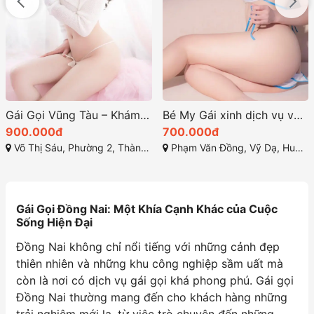
Bé My Gái xinh dịch vụ với chất lượng tuyệt hảo
Mỹ Anh Gái Gọi Bà Rịa Cực Kỳ Hấp Dẫn
700.000đ
400.000đ
Phạm Văn Đồng, Vỹ Dạ, Huế, Thừa Thiên Huế
Nguyễn Văn Trỗi, phường Phước Hưng, Bà Rịa, Bà Rịa - Vũng Tàu
Gái Gọi Đồng Nai: Một Khía Cạnh Khác của Cuộc
Sống Hiện Đại
Đồng Nai không chỉ nổi tiếng với những cảnh đẹp
thiên nhiên và những khu công nghiệp sầm uất mà
còn là nơi có dịch vụ gái gọi khá phong phú. Gái gọi
Đồng Nai thường mang đến cho khách hàng những