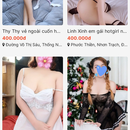
Thy Thy vẻ ngoài cuốn hút và tính cách thân thiện
Linh Xinh em gái hotgirl nóng bỏng đầy quyến rũ
400.000đ
400.000đ
Đường Võ Thị Sáu, Thống Nhất, Thành phố Biên Hòa, Đồng Nai
Phước Thiền, Nhơn Trạch, Đồng Nai