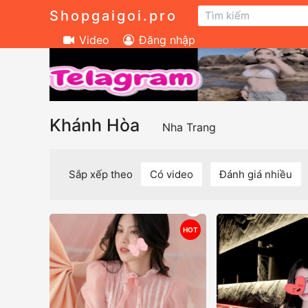
Shopgaigoi.pro
Video
Đăng nhập
Khánh Hòa
Nha Trang
Sắp xếp theo
Có video
Đánh giá nhiều
HOT