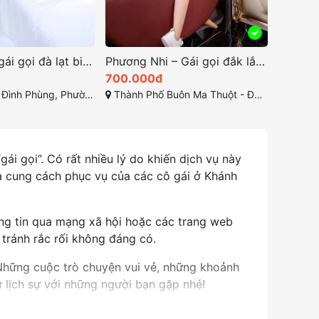
Phương Nhi – Gái gọi đắk lắk dâm tình
Quỳnh Anh-Gái Xinh Dễ Thương Thương Hiệu Dịch Vụ Đỉnh Cao
500.000đ
1.000.
 Ma Thuột - Đắk Lắk
Đường số 1, Tân Phước, Tân Thành, Bà Rịa - Vũng Tàu
TP Nha
i gọi”. Có rất nhiều lý do khiến dịch vụ này
và cung cách phục vụ của các cô gái ở Khánh
ông tin qua mạng xã hội hoặc các trang web
 tránh rắc rối không đáng có.
Những cuộc trò chuyện vui vẻ, những khoảnh
ử lịch sự với những người bạn gặp nhé!