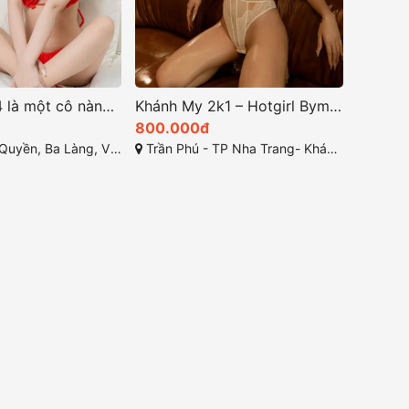
Anh Thư 2K4 là một cô nàng cực kỳ xinh đẹp và đáng yêu
Khánh My 2k1 – Hotgirl Bym Đẹp, Dáng Chuẩn, Gái Gọi Cao Cấp TP Nha Trang – Gái Xinh Đi Khách Khánh Hòa
800.000đ
ng, Vĩnh Hòa, Nha Trang, Khánh Hòa
Trần Phú - TP Nha Trang- Khánh Hòa