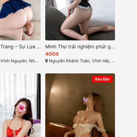
Gái Gọi Nha Trang – Sự Lựa Chọn Hoàn Hảo Cho Du Khách
Minh Thư trải nghiệm phút giây thăng hoa không thể quên
400đ
uyên, Nha Trang, Khánh Hòa
Nguyễn Khánh Toàn, Vĩnh Hải, Nha Trang
Báo Bận