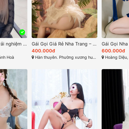
Mun xinh 2k6 – Trải nghiệm gái gọi nha trang cao cấp sang trọng Vip Nhất Khánh Hòa
Gái Gọi Giá Rẻ Nha Trang – Trải Nghiệm Gái Xinh Khánh Hòa
400.000đ
600.000đ
ánh Hoà
Hàn thuyên. Phường xương huân. Tp nha trang . Khánh Hòa
Hoàng Diệu, Vĩnh Ng