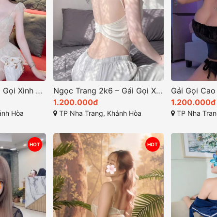
Hà Linh 2k5 – Gái Gọi Xinh Đẹp, Body Gợi Cảm tại TP Nha Trang, Khánh Hòa
Ngọc Trang 2k6 – Gái Gọi Xinh Đẹp, Ngoại Hình Hấp Dẫn, Phục Vụ Chu Đáo Tại Nha Trang
1.200.000đ
1.200.000đ
ánh Hòa
TP Nha Trang, Khánh Hòa
TP Nha Tran
HOT
HOT