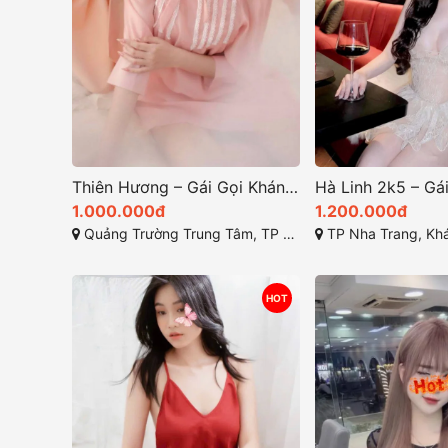
Thiên Hương – Gái Gọi Khánh Hòa Cao Cấp Mặt Xinh Tình Cảm BJ Bao Phê
1.000.000đ
1.200.000đ
Quảng Trường Trung Tâm, TP Nha Trang, Khánh Hòa
TP Nha Trang, Kh
HOT