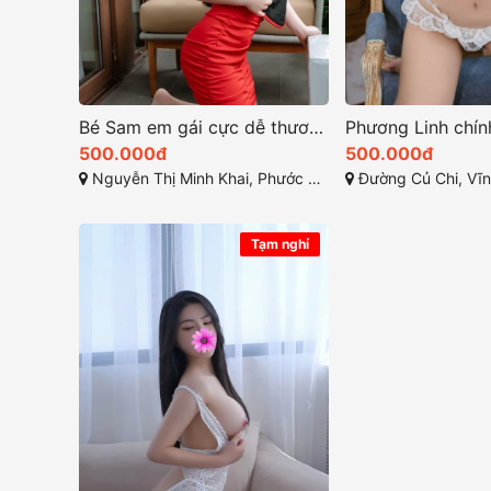
Bé Sam em gái cực dễ thương và đáng yêu nhé
500.000đ
500.000đ
Nguyễn Thị Minh Khai, Phước Hòa, Nha Trang, Khánh Hòa
Đường Củ Chi, Vĩnh Hải, Nh
Tạm nghỉ