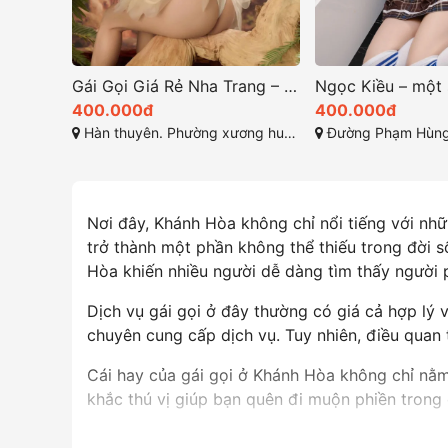
Gái Gọi Giá Rẻ Nha Trang – Trải Nghiệm Gái Xinh Khánh Hòa
Ngọc Kiều – một siêu phẩm cuồng nhiệt ở rạch giá
400.000đ
200.000đ
 . Khánh Hòa
Đường Phạm Hùng, Vĩnh Lạc, Rạch Giá, Kiên Giang
Lê Duẩn, Long Đức, Long
Nơi đây, Khánh Hòa không chỉ nổi tiếng với nhữ
trở thành một phần không thể thiếu trong đời 
Hòa khiến nhiều người dễ dàng tìm thấy người p
Dịch vụ gái gọi ở đây thường có giá cả hợp lý 
chuyên cung cấp dịch vụ. Tuy nhiên, điều quan t
Cái hay của gái gọi ở Khánh Hòa không chỉ nằm
khắc thú vị giúp bạn quên đi muộn phiền trong 