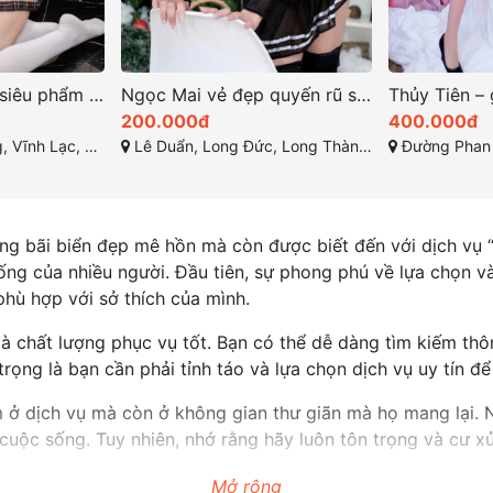
Ngọc Mai vẻ đẹp quyến rũ sức hấp dẫn lôi cuốn
Thủy Tiên – gái gọi đà lạt biểu tượng của vẻ đẹp tự nhiên
400.000đ
700.000đ
 Thành, Đồng Nai
Đường Phan Đình Phùng, Phường 2, Thành phố Đà Lạt, Tỉnh Lâm Đồng
Thành Phố Buôn
ng bãi biển đẹp mê hồn mà còn được biết đến với dịch vụ “gá
sống của nhiều người. Đầu tiên, sự phong phú về lựa chọn 
hù hợp với sở thích của mình.
và chất lượng phục vụ tốt. Bạn có thể dễ dàng tìm kiếm th
rọng là bạn cần phải tỉnh táo và lựa chọn dịch vụ uy tín để
 ở dịch vụ mà còn ở không gian thư giãn mà họ mang lại. 
cuộc sống. Tuy nhiên, nhớ rằng hãy luôn tôn trọng và cư x
Mở rộng