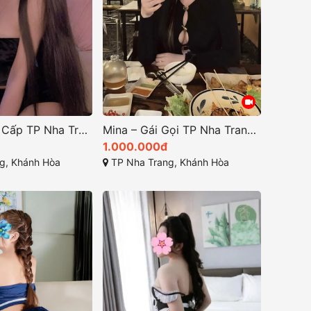
Gái Gọi Cao Cấp TP Nha Trang – Hà My: Dịu Dàng, Body Chuẩn, Kỹ Năng Tốt
Mina – Gái Gọi TP Nha Trang Teen 2k7 Dễ Thương Mê Hoặc
1.000.000đ
g, Khánh Hòa
TP Nha Trang, Khánh Hòa