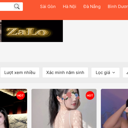
Sài Gòn
Hà Nội
Đà Nẵng
Bình Dươ
Lượt xem nhiều
Xác minh năm sinh
Lọc giá
HOT
HOT