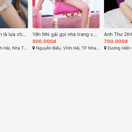
Phương Linh chính là lựa chọn hoàn hảo cho cuộc chơi
Yến Nhi gái gọi nha trang có nụ cười tỏa nắng và ánh mắt quyến rũ
500.000đ
700.000đ
a Trang, Khánh Hòa
Nguyễn Biểu, Vĩnh Hải, TP Nha Trang, Khánh Hòa
Dương Hiến Quyền, Ba Là