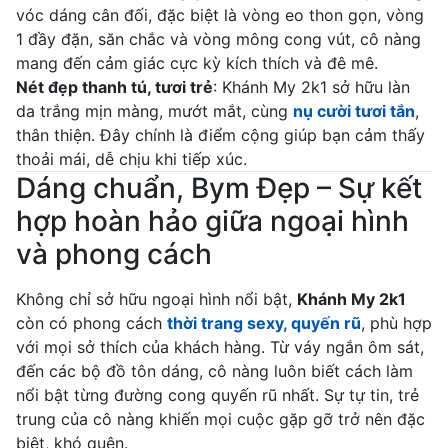
vóc dáng cân đối, đặc biệt là vòng eo thon gọn, vòng
1 đầy đặn, săn chắc và vòng mông cong vút, cô nàng
mang đến cảm giác cực kỳ kích thích và đê mê.
Nét đẹp thanh tú, tươi trẻ
: Khánh My 2k1 sở hữu làn
da trắng mịn màng, mướt mắt, cùng
nụ cười tươi tắn
,
thân thiện. Đây chính là điểm cộng giúp bạn cảm thấy
thoải mái, dễ chịu khi tiếp xúc.
Dáng chuẩn, Bym Đẹp – Sự kết
hợp hoàn hảo giữa ngoại hình
và phong cách
Không chỉ sở hữu ngoại hình nổi bật,
Khánh My 2k1
còn có phong cách
thời trang sexy, quyến rũ
, phù hợp
với mọi sở thích của khách hàng. Từ váy ngắn ôm sát,
đến các bộ đồ tôn dáng, cô nàng luôn biết cách làm
nổi bật từng đường cong quyến rũ nhất. Sự tự tin, trẻ
trung của cô nàng khiến mọi cuộc gặp gỡ trở nên đặc
biệt, khó quên.