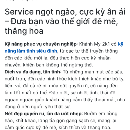
Service ngọt ngào, cực kỳ ân ái
– Đưa bạn vào thế giới đê mê,
thăng hoa
Kỹ năng phục vụ chuyên nghiệp
: Khánh My 2k1 có
kỹ
năng làm tình siêu đỉnh
, từ các tư thế truyền thống
đến các kiểu mới lạ, đều thực hiện cực kỳ nhuần
nhuyễn, khiến bạn không thể ngừng thở.
Dịch vụ đa dạng, tận tình
: Từ những màn mút cặc sâu,
nuốt trọn, đến các hình thức kích thích khác như bú ty,
liếm vú, đá cà rê bi, múa cột quyến rũ, cô nàng đều
làm tốt nhất có thể. Đặc biệt, sự nhiệt tình, thái độ
ngoan ngoãn giúp khách hàng cảm thấy thoải mái, như
đang ở bên người yêu thật sự.
Nét đẹp quyến rũ, làn da ướt nhẹp
: Bướm em hồng
hào, khít khao, lông tỉa gọn gàng sạch sẽ, mang lại
cảm giác cực kỳ đê mê, kích thích và thăng hoa.