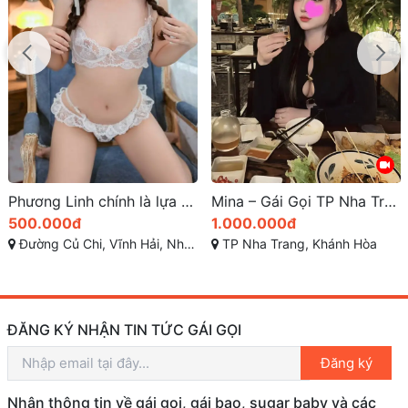
Phương Linh chính là lựa chọn hoàn hảo cho cuộc chơi
Mina – Gái Gọi TP Nha Trang Teen 2k7 Dễ Thương Mê Hoặc
500.000đ
1.000.000đ
Đường Củ Chi, Vĩnh Hải, Nha Trang, Khánh Hòa
TP Nha Trang, Khánh Hòa
ĐĂNG KÝ NHẬN TIN TỨC GÁI GỌI
Đăng ký
Nhận thông tin về gái gọi, gái bao, sugar baby và các