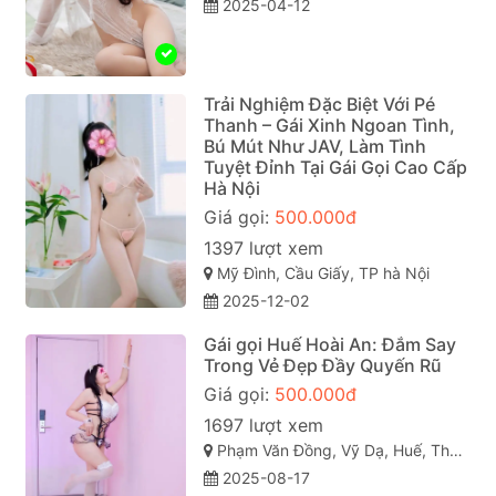
2025-04-12
Trải Nghiệm Đặc Biệt Với Pé
Thanh – Gái Xinh Ngoan Tình,
Bú Mút Như JAV, Làm Tình
Tuyệt Đỉnh Tại Gái Gọi Cao Cấp
Hà Nội
Giá gọi:
500.000đ
1397 lượt xem
Mỹ Đình, Cầu Giấy, TP hà Nội
2025-12-02
Gái gọi Huế Hoài An: Đắm Say
Trong Vẻ Đẹp Đầy Quyến Rũ
Giá gọi:
500.000đ
1697 lượt xem
Phạm Văn Đồng, Vỹ Dạ, Huế, Thừa Thiên Huế
2025-08-17