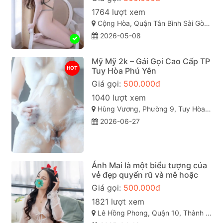
1764 lượt xem
Cộng Hòa, Quận Tân Bình Sài Gòn ( TP. Hồ Chí Minh )
2026-05-08
Mỹ Mỹ 2k – Gái Gọi Cao Cấp TP
HOT
Tuy Hòa Phú Yên
Giá gọi:
500.000đ
1040 lượt xem
Hùng Vương, Phường 9, Tuy Hòa, Phú Yên
2026-06-27
Ánh Mai là một biểu tượng của
vẻ đẹp quyến rũ và mê hoặc
Giá gọi:
500.000đ
1821 lượt xem
Lê Hồng Phong, Quận 10, Thành phố Hồ Chí Minh