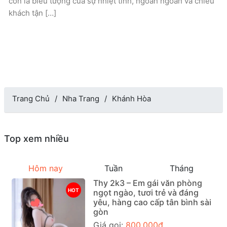
còn là biểu tượng của sự nhiệt tình, ngoan ngoãn và chiều
khách tận […]
Trang Chủ
Nha Trang
Khánh Hòa
Top xem nhiều
Hôm nay
Tuần
Tháng
Thy 2k3 – Em gái văn phòng
HOT
ngọt ngào, tươi trẻ và đáng
yêu, hàng cao cấp tân bình sài
gòn
Giá gọi:
800.000đ