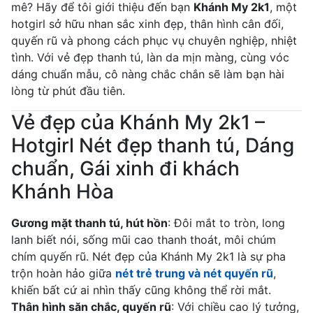
mê? Hãy để tôi giới thiệu đến bạn
Khánh My 2k1
, một
hotgirl sở hữu nhan sắc xinh đẹp, thân hình cân đối,
quyến rũ và phong cách phục vụ chuyên nghiệp, nhiệt
tình. Với vẻ đẹp thanh tú, làn da mịn màng, cùng vóc
dáng chuẩn mẫu, cô nàng chắc chắn sẽ làm bạn hài
lòng từ phút đầu tiên.
Vẻ đẹp của Khánh My 2k1 –
Hotgirl Nét đẹp thanh tú, Dáng
chuẩn, Gái xinh đi khách
Khánh Hòa
Gương mặt thanh tú, hút hồn
: Đôi mắt to tròn, long
lanh biết nói, sống mũi cao thanh thoát, môi chúm
chím quyến rũ. Nét đẹp của Khánh My 2k1 là sự pha
trộn hoàn hảo giữa
nét trẻ trung và nét quyến rũ
,
khiến bất cứ ai nhìn thấy cũng không thể rời mắt.
Thân hình săn chắc, quyến rũ
: Với chiều cao lý tưởng,