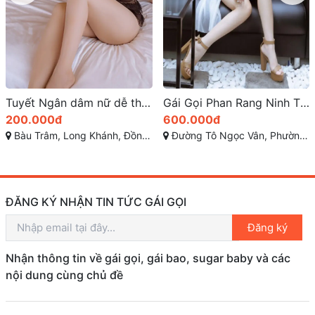
Đã xác thực
✓
Gái Gọi Phan Rang Ninh Thuận: Dịch Vụ tình dục Miền Trung
Jessica – Ngực Đẹp, Bướm Múp, Mông Cong – Gái Gọi Xinh Đẹp Thành phố Quy Nhơn, Bình Định
600.000đ
800.000đ
Đường Tô Ngọc Vân, Phường Thanh Sơn, Thành Phố Phan Rang-Tháp Chàm, Tỉnh Ninh Thuận
Tây Sơn-phường Nguyễn Văn Cừ, Quy Nhơn, Bình Định
ĐĂNG KÝ NHẬN TIN TỨC GÁI GỌI
Đăng ký
Nhận thông tin về gái gọi, gái bao, sugar baby và các
nội dung cùng chủ đề