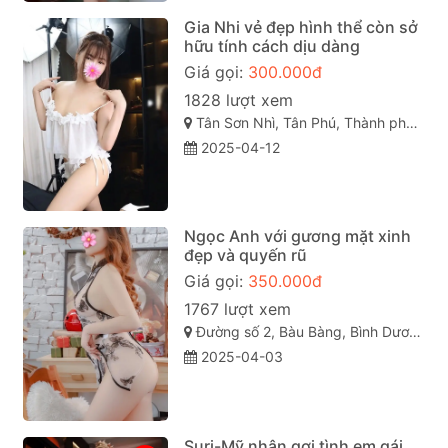
Gia Nhi vẻ đẹp hình thể còn sở
hữu tính cách dịu dàng
Giá gọi:
300.000đ
1828 lượt xem
Tân Sơn Nhì, Tân Phú, Thành phố Hồ Chí Minh
2025-04-12
Ngọc Anh với gương mặt xinh
đẹp và quyến rũ
Giá gọi:
350.000đ
1767 lượt xem
Đường số 2, Bàu Bàng, Bình Dương
2025-04-03
Suri-Mỹ nhân gợi tình em gái