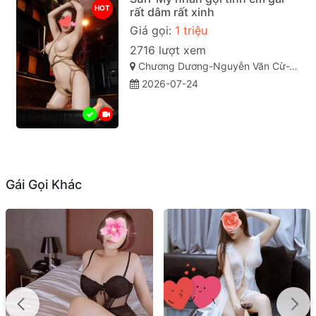
HOT
rất dâm rất xinh
Giá gọi:
1 triệu
2716 lượt xem
Chương Dương-Nguyễn Văn Cừ-TP quy Nhơn Bình Định
2026-07-24
Gái Gọi Khác
HOT