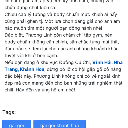
lại cảm giác ấm áp và cực kỳ tình cảm, nhưng vẫn
chứa đựng chút kiêu sa.
Chiều cao lý tưởng và body chuẩn mực khiến ai nấy
cũng phải ghen tị. Một lựa chọn đáng giá cho anh em
nào muốn tìm một người bạn đồng hành nhé!
Đặc biệt, Phương Linh còn chăm chỉ tập gym, nên
body chuẩn không cần chỉnh, săn chắc từng múi thịt,
đảm bảo sẽ đem lại cho các anh những khoảnh khắc
tuyệt vời khi ở bên cạnh.
Nếu bạn đang ở khu vực Đường Củ Chi,
Vĩnh Hải, Nha
Trang, Khánh Hòa
, đừng bỏ lỡ cơ hội gặp gỡ cô nàng
đặc biệt này. Phương Linh không chỉ có vẻ ngoài xinh
đẹp mà còn mang đến cho bạn những trải nghiệm thật
chill. Hãy đến và ủng hộ em nhé!
Tags:
gai goi
gai goi khanh hoa