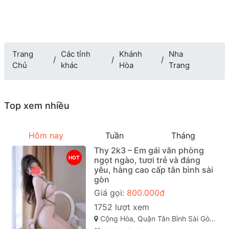
Trang
Các tỉnh
Khánh
Nha
Chủ
khác
Hòa
Trang
Top xem nhiều
Hôm nay
Tuần
Tháng
Thy 2k3 – Em gái văn phòng
HOT
ngọt ngào, tươi trẻ và đáng
yêu, hàng cao cấp tân bình sài
gòn
Giá gọi:
800.000đ
1752 lượt xem
Cộng Hòa, Quận Tân Bình Sài Gòn ( TP. Hồ Chí Minh )