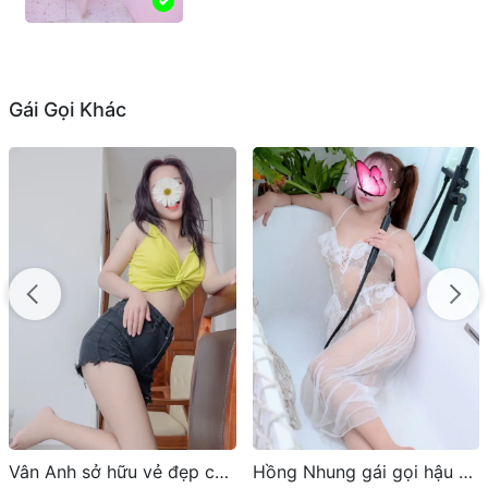
Gái Gọi Khác
Hồng Nhung gái gọi hậu giang nổi bật vẻ đẹp nóng bỏng
Anh Thư 2K4 là một cô nàng cực kỳ xinh đẹp và đáng yêu