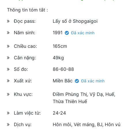
Thông tin tóm tắt :
Đọc pass:
Lấy số ở Shopgaigoi
Năm sinh:
1991
Đã xác minh
Chiều cao:
165cm
Cân nặng:
49kg
Số đo:
86-60-88
Xuất xứ:
Miền Bắc
Đã xác minh
Khu vực:
Điềm Phùng Thị, Vỹ Dạ, Huế,
Thừa Thiên Huế
Làm việc từ:
24-24
Dịch vụ:
Hôn môi, Vét máng, BJ, Hôn vú