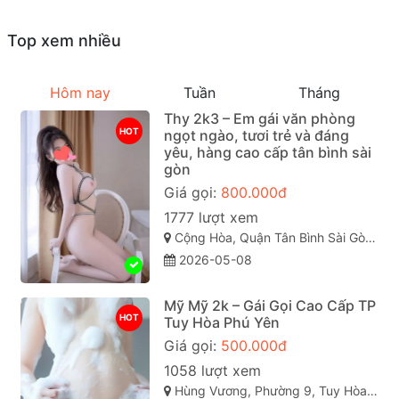
Top xem nhiều
Hôm nay
Tuần
Tháng
Thy 2k3 – Em gái văn phòng
HOT
ngọt ngào, tươi trẻ và đáng
yêu, hàng cao cấp tân bình sài
gòn
Giá gọi:
800.000đ
1777 lượt xem
Cộng Hòa, Quận Tân Bình Sài Gòn ( TP. Hồ Chí Minh )
2026-05-08
Mỹ Mỹ 2k – Gái Gọi Cao Cấp TP
HOT
Tuy Hòa Phú Yên
Giá gọi:
500.000đ
1058 lượt xem
Hùng Vương, Phường 9, Tuy Hòa, Phú Yên