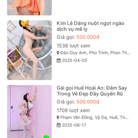
Kim Lệ Dáng nuột ngọt ngào
dịch vụ mê ly
Giá gọi:
500.000đ
1538 lượt xem
Đào Duy Anh, Phú Trinh, Phan Thiết, Bình Thuận
2025-04-05
Gái gọi Huế Hoài An: Đắm Say
Trong Vẻ Đẹp Đầy Quyến Rũ
Giá gọi:
500.000đ
1709 lượt xem
Phạm Văn Đồng, Vỹ Dạ, Huế, Thừa Thiên Huế
2025-08-17