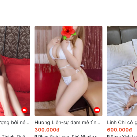
Hương Liên-sự đam mê tình dục và nhiệt tình
Linh Chi cô gái trẻ trung xinh đẹp hấp dẫn
600.000đ
600.000đ
 Nhuận sài gòn
Phan Xích Long, Phú Nhuận, Thành phố Hồ Chí Minh
Lê Đức Thọ, Gò Vấp