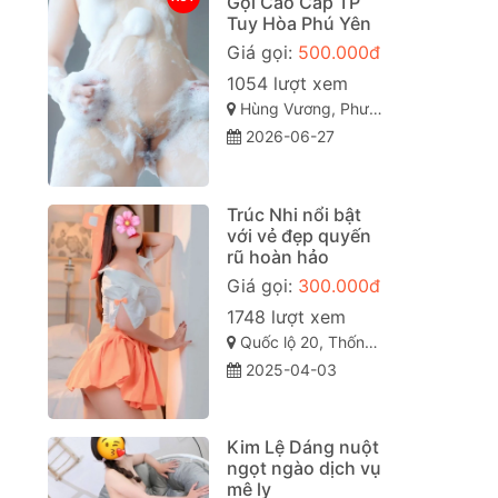
Gọi Cao Cấp TP
Tuy Hòa Phú Yên
Giá gọi:
500.000đ
1054 lượt xem
Hùng Vương, Phường 9, Tuy Hòa, Phú Yên
2026-06-27
Trúc Nhi nổi bật
với vẻ đẹp quyến
rũ hoàn hảo
Giá gọi:
300.000đ
1748 lượt xem
Quốc lộ 20, Thống Nhất, Đồng Nai
2025-04-03
Kim Lệ Dáng nuột
ngọt ngào dịch vụ
mê ly