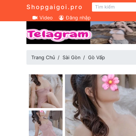
Shopgaigoi.pro
Video
Đăng nhập
Trang Chủ
Sài Gòn
Gò Vấp