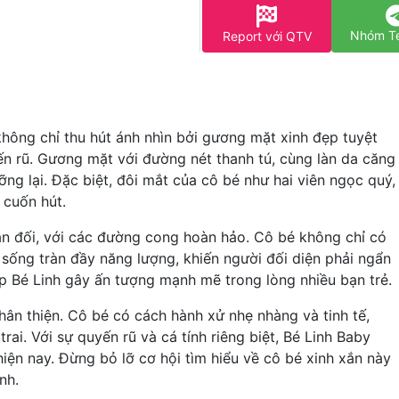
Nhóm T
Report với QTV
 không chỉ thu hút ánh nhìn bởi gương mặt xinh đẹp tuyệt
ến rũ. Gương mặt với đường nét thanh tú, cùng làn da căng
g lại. Đặc biệt, đôi mắt của cô bé như hai viên ngọc quý,
 cuốn hút.
ân đối, với các đường cong hoàn hảo. Cô bé không chỉ có
ống tràn đầy năng lượng, khiến người đối diện phải ngẩn
úp Bé Linh gây ấn tượng mạnh mẽ trong lòng nhiều bạn trẻ.
thân thiện. Cô bé có cách hành xử nhẹ nhàng và tinh tế,
rai. Với sự quyến rũ và cá tính riêng biệt, Bé Linh Baby
 hiện nay. Đừng bỏ lỡ cơ hội tìm hiểu về cô bé xinh xắn này
nh.