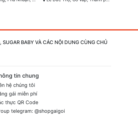
AO, SUGAR BABY VÀ CÁC NỘI DUNG CÙNG CHỦ
hông tin chung
ên hệ chúng tôi
ăng gái miễn phí
ác thực QR Code
roup telegram: @shopgaigoi