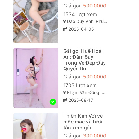
Giá gọi:
500.000đ
1534 lượt xem
Đào Duy Anh, Phú Trinh, Phan Thiết, Bình Thuận
2025-04-05
Gái gọi Huế Hoài
An: Đắm Say
Trong Vẻ Đẹp Đầy
Quyến Rũ
Giá gọi:
500.000đ
1705 lượt xem
Phạm Văn Đồng, Vỹ Dạ, Huế, Thừa Thiên Huế
2025-08-17
Thiên Kim Với vẻ
mộc mạc và tươi
tắn xinh gái
Giá gọi:
300.000đ