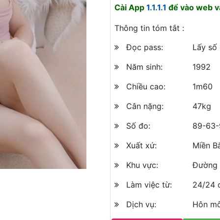
Cài App
1.1.1.1
để vào web và
Thông tin tóm tắt :
Đọc pass:
Lấy số
Năm sinh:
1992
Chiều cao:
1m60
Cân nặng:
47kg
Số đo:
89-63-
Xuất xứ:
Miền B
Khu vực:
Đường 
Làm việc từ:
24/24 
Dịch vụ:
Hôn mô