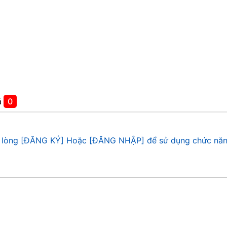
á
0
 lòng [ĐĂNG KÝ] Hoặc [ĐĂNG NHẬP] để sử dụng chức năn