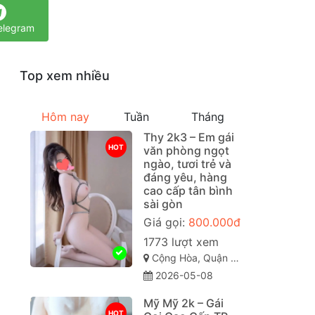
elegram
Top xem nhiều
Hôm nay
Tuần
Tháng
Thy 2k3 – Em gái
HOT
văn phòng ngọt
ngào, tươi trẻ và
đáng yêu, hàng
cao cấp tân bình
sài gòn
Giá gọi:
800.000đ
1773 lượt xem
Cộng Hòa, Quận Tân Bình Sài Gòn ( TP. Hồ Chí Minh )
2026-05-08
Mỹ Mỹ 2k – Gái
HOT