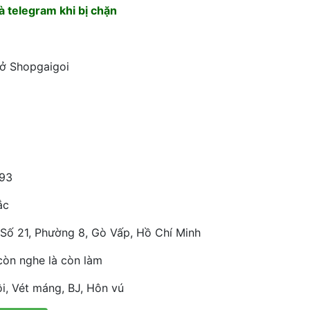
 telegram khi bị chặn
 ở Shopgaigoi
93
ắc
Số 21, Phường 8, Gò Vấp, Hồ Chí Minh
còn nghe là còn làm
i, Vét máng, BJ, Hôn vú