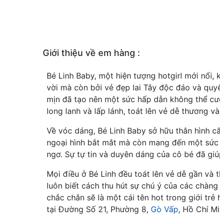
Giới thiệu về em hàng :
Bé Linh Baby, một hiện tượng hotgirl mới nổi,
vời mà còn bởi vẻ đẹp lai Tây độc đáo và quy
mịn đã tạo nên một sức hấp dẫn không thể cưỡn
long lanh và lấp lánh, toát lên vẻ dễ thương và
Về vóc dáng, Bé Linh Baby sở hữu thân hình c
ngoại hình bắt mắt mà còn mang đến một sức s
ngơ. Sự tự tin và duyên dáng của cô bé đã gi
Mọi điều ở Bé Linh đều toát lên vẻ dễ gần và 
luôn biết cách thu hút sự chú ý của các chàng t
chắc chắn sẽ là một cái tên hot trong giới trẻ
tại Đường Số 21, Phường 8,
Gò Vấp
, Hồ Chí Mi