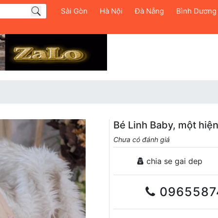
Sài Gòn
Hà Nội
Đà Nẵng
Bình Dương
Bé Linh Baby, một hiện
Chưa có đánh giá
chia se gai dep
0965587