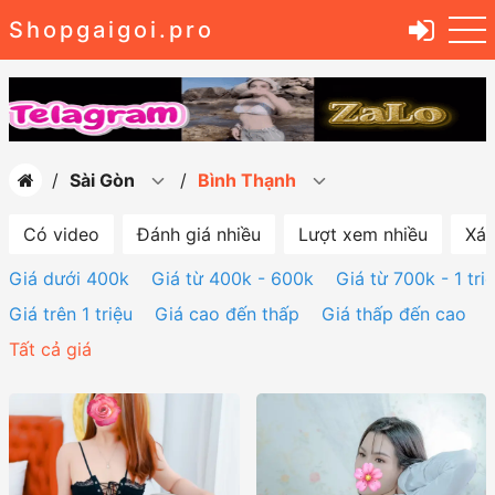
Shopgaigoi.pro
Sài Gòn
Bình Thạnh
Có video
Đánh giá nhiều
Lượt xem nhiều
Xác
Giá dưới 400k
Giá từ 400k - 600k
Giá từ 700k - 1 tri
Giá trên 1 triệu
Giá cao đến thấp
Giá thấp đến cao
Tất cả giá