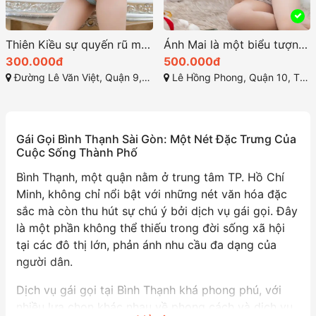
Thiên Kiều sự quyến rũ mê hoặc sung sướng
Ánh Mai là một biểu tượng của vẻ đẹp quyến rũ và mê hoặc
300.000đ
500.000đ
Đường Lê Văn Việt, Quận 9, Thành phố Hồ Chí Minh
Lê Hồng Phong, Quận 10, Thành phố Hồ Chí Minh
Gái Gọi Bình Thạnh Sài Gòn: Một Nét Đặc Trưng Của
Cuộc Sống Thành Phố
Bình Thạnh, một quận nằm ở trung tâm TP. Hồ Chí
Minh, không chỉ nổi bật với những nét văn hóa đặc
sắc mà còn thu hút sự chú ý bởi dịch vụ gái gọi. Đây
là một phần không thể thiếu trong đời sống xã hội
tại các đô thị lớn, phản ánh nhu cầu đa dạng của
người dân.
Dịch vụ gái gọi tại Bình Thạnh khá phong phú, với
nhiều lựa chọn khác nhau về phong cách và dịch vụ.