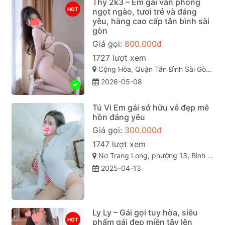
Thy 2k3 – Em gái văn phòng
HOT
ngọt ngào, tươi trẻ và đáng
yêu, hàng cao cấp tân bình sài
gòn
Giá gọi:
800.000đ
1727 lượt xem
Cộng Hòa, Quận Tân Bình Sài Gòn ( TP. Hồ Chí Minh )
2026-05-08
Tú Vi Em gái sở hữu vẻ đẹp mê
hồn đáng yêu
Giá gọi:
300.000đ
1747 lượt xem
Nơ Trang Long, phường 13, Bình Thạnh, Thành phố Hồ Chí Minh
2025-04-13
Ly Ly – Gái gọi tuy hòa, siêu
HOT
phẩm gái đẹp miền tây lên