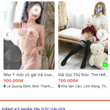
Như Ý một cô gái trẻ trung, xinh đẹp và vô cùng dễ thương
Gái Gọi Thủ Đức: Tìm Hiểu Thông Tin Mới Nhất 2025
500.000đ
700.000đ
Lê Quang Định, Bình Thạnh, Thành phố Hồ Chí Minh
Kha Vạn Cân, Linh Đông, Thủ Đức, Hồ Chí Minh
ĐĂNG KÝ NHẬN TIN TỨC GÁI GỌI