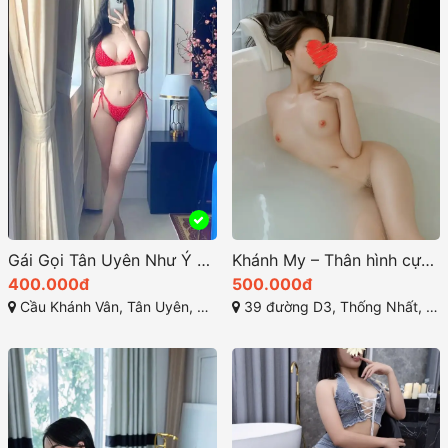
Gái Gọi Tân Uyên Như Ý – Dâm Nữ Dáng Dây Baby Siêu Xinh, Body Nóng Bỏng
Khánh My – Thân hình cực gợi cảm, Body đỉnh – Gái gọi Dĩ An Bình Dương xinh đẹp
400.000đ
500.000đ
Cầu Khánh Vân, Tân Uyên, Bình Dương
39 đường D3, Thống Nhất, Dĩ An, Bình Dương