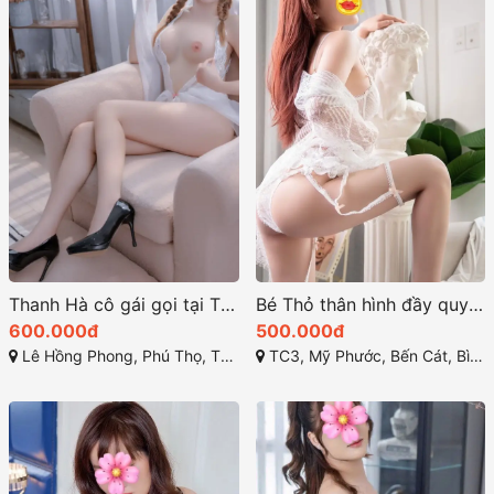
Thanh Hà cô gái gọi tại Thủ Dầu Một Bình Dương
Bé Thỏ thân hình đầy quyến rũ và kiêu kỳ
600.000đ
500.000đ
Lê Hồng Phong, Phú Thọ, Thủ Dầu Một, Bình Dương
TC3, Mỹ Phước, Bến Cát, Bình Dương