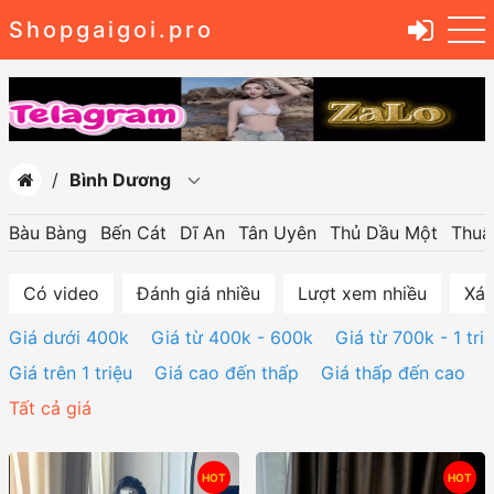
Shopgaigoi.pro
Bình Dương
Bàu Bàng
Bến Cát
Dĩ An
Tân Uyên
Thủ Dầu Một
Thuậ
Có video
Đánh giá nhiều
Lượt xem nhiều
Xác
Giá dưới 400k
Giá từ 400k - 600k
Giá từ 700k - 1 tri
Giá trên 1 triệu
Giá cao đến thấp
Giá thấp đến cao
Tất cả giá
HOT
HOT