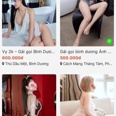
Vy 2k – Gái gọi Bình Dương sexy & quyến rũ
Gái gọi bình dương Ánh Hồng 2k1 Sexy rất dâm
600.000đ
500.000đ
Thủ Dầu Một, Bình Dương
Cách Mạng Tháng Tám, Phú Thọ, Thủ Dầu Một, Bình Dương, Việt Nam