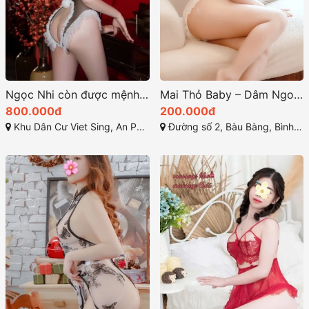
Ngọc Nhi còn được mệnh danh là em gái ngọt ngào
Mai Thỏ Baby – Dâm Ngoan Diệu Dàng Chiều Khách
800.000đ
200.000đ
Khu Dân Cư Viet Sing, An Phú, Thuận An, Bình Dương, Việt Nam
Đường số 2, Bàu Bàng, Bình Dương