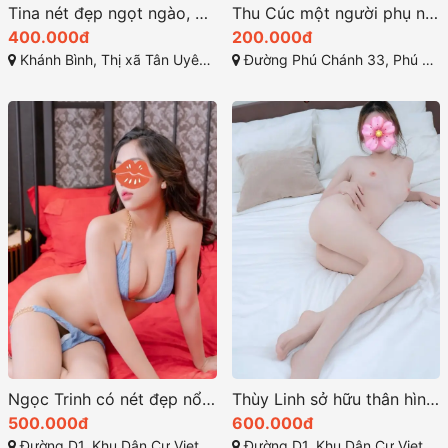
Tina nét đẹp ngọt ngào, dễ gần
Thu Cúc một người phụ nữ quyến rũ với vẻ đẹp gợi cảm
400.000đ
200.000đ
Khánh Bình, Thị xã Tân Uyên, Bình Dương
Đường Phú Chánh 33, Phú Chánh, Tân Uyên, Bình Dương
Ngọc Trinh có nét đẹp nổi bật vòng eo thon gọn quyến rũ
Thùy Linh sở hữu thân hình mảnh mai với dáng chuẩn
500.000đ
600.000đ
Đường D1, Khu Dân Cư Viet Sing, Thuận Giao, Thuận An, Bình Dương
Đường D1, Khu Dân Cư Viet Sing, Thuận Giao, Thuận An, Bình Dương