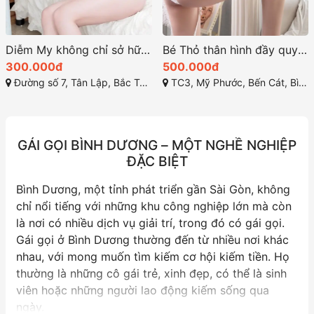
Diễm My không chỉ sở hữu vẻ đẹp gây thương nhớ
Bé Thỏ thân hình đầy quyến rũ và kiêu kỳ
300.000đ
500.000đ
Đường số 7, Tân Lập, Bắc Tân Uyên, Bình Dương
TC3, Mỹ Phước, Bến Cát, Bình Dương
GÁI GỌI BÌNH DƯƠNG – MỘT NGHỀ NGHIỆP
ĐẶC BIỆT
Bình Dương, một tỉnh phát triển gần Sài Gòn, không
chỉ nổi tiếng với những khu công nghiệp lớn mà còn
là nơi có nhiều dịch vụ giải trí, trong đó có gái gọi.
Gái gọi ở Bình Dương thường đến từ nhiều nơi khác
nhau, với mong muốn tìm kiếm cơ hội kiếm tiền. Họ
thường là những cô gái trẻ, xinh đẹp, có thể là sinh
viên hoặc những người lao động kiếm sống qua
ngày.