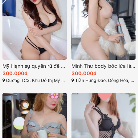
Mỹ Hạnh sự quyến rũ đê mê đến lạ kỳ
Minh Thư body bốc lửa làm tình như gấu
300.000đ
300.000đ
Đường TC3, Khu Đô thị Mỹ Phước 2, Mỹ Phước, Bến Cát, Bình Dương
Trần Hưng Đạo, Đông Hòa, Dĩ An, Bình Dương