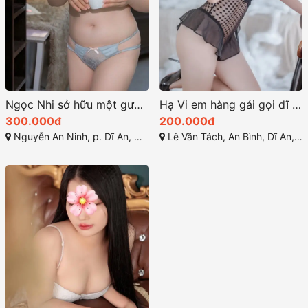
Ngọc Nhi sở hữu một gương mặt trẻ trung ngọt ngào
Hạ Vi em hàng gái gọi dĩ an giá rẽ chất
300.000đ
200.000đ
Nguyễn An Ninh, p. Dĩ An, Dĩ An, Bình Dương
Lê Văn Tách, An Bình, Dĩ An, Bình Dương