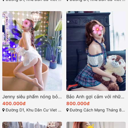
Jenny siêu phẩm nóng bỏng và quyến rũ nhất thuận an
Bảo Anh gợi cảm với những đường cong quyến rũ
400.000đ
800.000đ
Đường D1, Khu Dân Cư Viet Sing, Thuận Giao, Thuận An, Bình Dương
Đường Cách Mạng Tháng 8, Phú Thọ, Thủ Dầu Một, Bình Dương