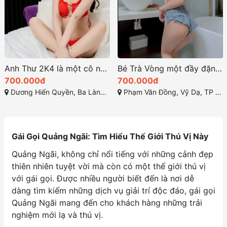
Anh Thư 2K4 là một cô nàng cực kỳ xinh đẹp và đáng yêu
Bé Trà Vòng một đầy đặn cong quyến rũ mê mẩn
700.000đ
700.000đ
Dương Hiến Quyền, Ba Làng, Vĩnh Hòa, Nha Trang, Khánh Hòa
Phạm Văn Đồng, Vỹ Dạ, TP Huế
Gái Gọi Quảng Ngãi: Tìm Hiểu Thế Giới Thú Vị Này
Quảng Ngãi, không chỉ nổi tiếng với những cảnh đẹp
thiên nhiên tuyệt vời mà còn có một thế giới thú vị
với gái gọi. Được nhiều người biết đến là nơi dễ
dàng tìm kiếm những dịch vụ giải trí độc đáo, gái gọi
Quảng Ngãi mang đến cho khách hàng những trải
nghiệm mới lạ và thú vị.