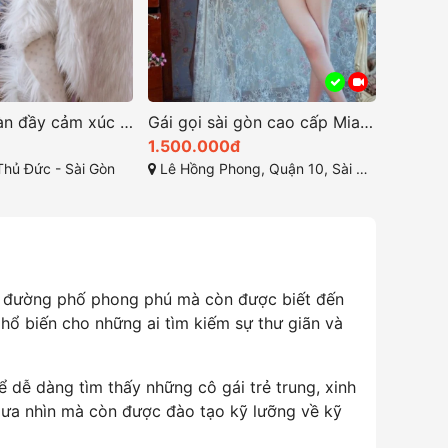
Thúy Linh tràn đầy cảm xúc khi làm tình
Gái gọi sài gòn cao cấp Mia đẹp hoàn hảo tỏa sáng
1.500.000đ
500.0
hủ Đức - Sài Gòn
Lê Hồng Phong, Quận 10, Sài Gòn
Lê Hồng
ăn đường phố phong phú mà còn được biết đến
 phổ biến cho những ai tìm kiếm sự thư giãn và
ể dễ dàng tìm thấy những cô gái trẻ trung, xinh
h ưa nhìn mà còn được đào tạo kỹ lưỡng về kỹ