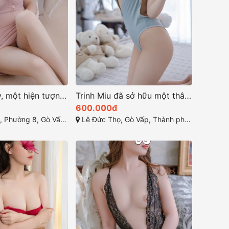
Bé Linh Baby, một hiện tượng hotgirl mới nổi ở gò vấp
Trinh Miu đã sở hữu một thân hình quyến rũ
600.000đ
ng 8, Gò Vấp, Hồ Chí Minh
Lê Đức Thọ, Gò Vấp, Thành phố Hồ Chí Minh