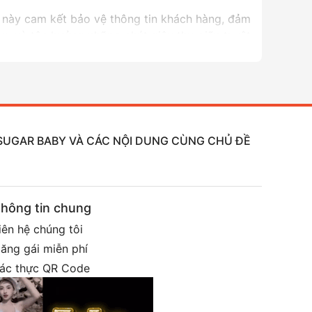
ụ này cam kết bảo vệ thông tin khách hàng, đảm
vụ và tận hưởng những phút giây thư giãn tuyệt
ng mong muốn. Việc tìm hiểu kỹ lưỡng trước khi
 lựa chọn đáng cân nhắc cho những ai đang
, SUGAR BABY VÀ CÁC NỘI DUNG CÙNG CHỦ ĐỀ
hông tin chung
iên hệ chúng tôi
ăng gái miễn phí
ác thực QR Code
roup telegram: @shopgaigoi