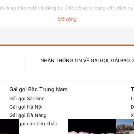
h là sự bảo mật và riêng tư. Các công ty cung cấp dịch v
m. Điều này giúp khách hàng yên tâm hơn khi sử dụng dịch 
Mở rộng
n lựa chọn địa chỉ uy tín để tránh gặp phải tình trạng khô
khách hàng những trải nghiệm mới lạ và thú vị. Đây là một
NHẬN THÔNG TIN VỀ GÁI GỌI, GÁI BAO
Gái gọi Bắc Trung Nam
T
Gái gọi Sài Gòn
L
Gái gọi Hà Nội
Đ
Gái gọi Đà Nẵng
X
h
Gái gọi các tỉnh khác
G