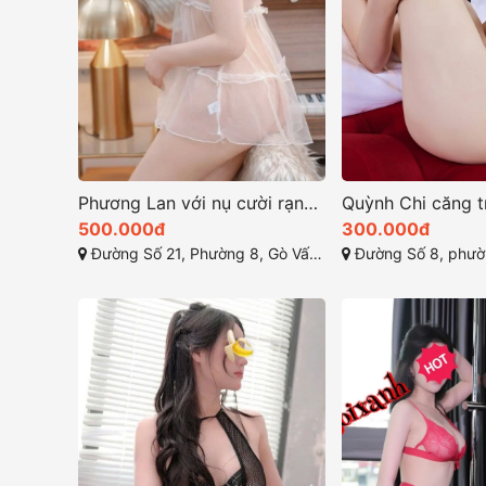
Phương Lan với nụ cười rạng rỡ và ánh mắt ngọt ngào
500.000đ
300.000đ
Đường Số 21, Phường 8, Gò Vấp, Hồ Chí Minh
Đường Số 8, phường 11, Gò Vấp, 