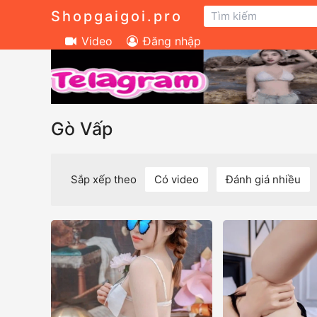
Shopgaigoi.pro
Video
Đăng nhập
Gò Vấp
Sắp xếp theo
Có video
Đánh giá nhiều