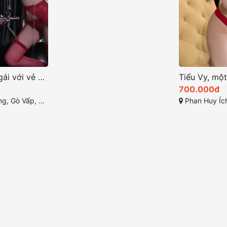
Hồng Ngọc – cô gái với vẻ đẹp ngọt ngào và dáng vóc nuột nà
700.000đ
ành phố Hồ Chí Minh
Phan Huy Ích, Gò 