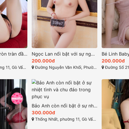
Quỳnh Chi căng tròn tràn đầy sức sống
Ngọc Lan nổi bật với sự ngọt ngào và cuốn hút
200.000đ
200.000đ
Thành phố Hồ Chí Minh
Đường Nguyễn Văn Khối, Phường 9, quận Gò Vấp, Thành phố Hồ Chí Minh
Đường Số 21, Phườ
Bảo Anh còn nổi bật ở sự nhiệt tình và chu đáo trong phục vụ
300.000đ
Thống Nhất, phường 11, Gò Vấp, Thành phố Hồ Chí Minh