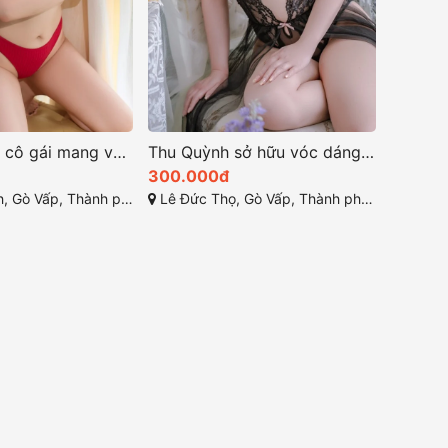
Tiểu Vy, một cô gái mang vẻ đẹp lai Tây quyến rũ
Thu Quỳnh sở hữu vóc dáng model quyến rũ
300.000đ
Vấp, Thành phố Hồ Chí Minh
Lê Đức Thọ, Gò Vấp, Thành phố Hồ Chí Minh,