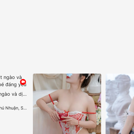
Linh Chi sự ngọt ngào và dịu dàng của cô bé đáng yêu
Nhuận, Sài Gòn