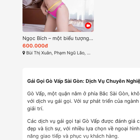
Ngọc Thảo, sở hữu vẻ đẹp mê hồn cùng nụ cười rạng rỡ
Ngọc Bích – một biểu tượng của vẻ đẹp hoàn hảo
600.000đ
ố Hồ Chí Minh
Bùi Thị Xuân, Phạm Ngũ Lão, Quận 1, Thành phố Hồ Chí Minh
Gái Gọi Gò Vấp Sài Gòn: Dịch Vụ Chuyên Nghi
Gò Vấp, một quận nằm ở phía Bắc Sài Gòn, khô
với dịch vụ gái gọi. Với sự phát triển của ngàn
giải trí.
Các dịch vụ gái gọi tại Gò Vấp được đánh giá c
đẹp và lịch sự, với nhiều lựa chọn về ngoại hì
năng giao tiếp và phục vụ khách hàng.