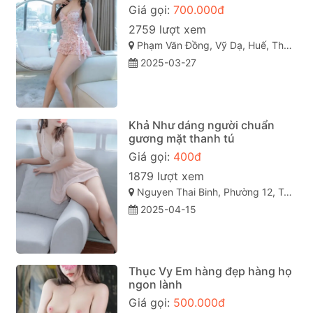
Giá gọi:
700.000đ
2759 lượt xem
Phạm Văn Đồng, Vỹ Dạ, Huế, Thừa Thiên Huế
2025-03-27
Khả Như dáng người chuẩn
gương mặt thanh tú
Giá gọi:
400đ
1879 lượt xem
Nguyen Thai Binh, Phường 12, Tân Bình, Thành phố Hồ Chí Minh
2025-04-15
Thục Vy Em hàng đẹp hàng họ
ngon lành
Giá gọi:
500.000đ