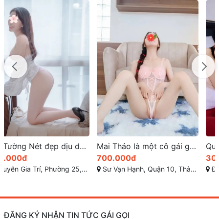
Mai Thảo là một cô gái gọi xinh đẹp nổi bật sài gòn
Quỳnh Chi căng tròn tràn đầy sức sống
700.000đ
300.000đ
Sư Vạn Hạnh, Quận 10, Thành phố Hồ Chí Minh
Đường Số 8, phường 11, Gò Vấp, Thành phố Hồ Chí Minh
ĐĂNG KÝ NHẬN TIN TỨC GÁI GỌI