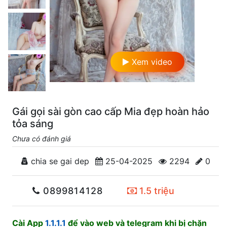
Xem video
Gái gọi sài gòn cao cấp Mia đẹp hoàn hảo
tỏa sáng
Chưa có đánh giá
chia se gai dep
25-04-2025
2294
0
0899814128
1.5 triệu
Cài App
1.1.1.1
để vào web và telegram khi bị chặn