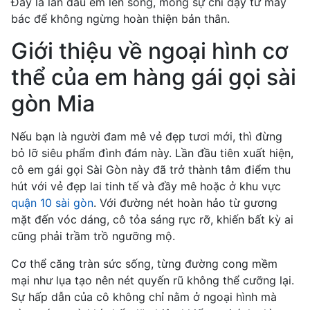
Đây là lần đầu em lên sóng, mong sự chỉ dạy từ mấy
bác để không ngừng hoàn thiện bản thân.
Giới thiệu về ngoại hình cơ
thể của em hàng gái gọi sài
gòn Mia
Nếu bạn là người đam mê vẻ đẹp tươi mới, thì đừng
bỏ lỡ siêu phẩm đình đám này. Lần đầu tiên xuất hiện,
cô em gái gọi Sài Gòn này đã trở thành tâm điểm thu
hút với vẻ đẹp lai tinh tế và đầy mê hoặc ở khu vực
quận 10 sài gòn
. Với đường nét hoàn hảo từ gương
mặt đến vóc dáng, cô tỏa sáng rực rỡ, khiến bất kỳ ai
cũng phải trầm trồ ngưỡng mộ.
Cơ thể căng tràn sức sống, từng đường cong mềm
mại như lụa tạo nên nét quyến rũ không thể cưỡng lại.
Sự hấp dẫn của cô không chỉ nằm ở ngoại hình mà