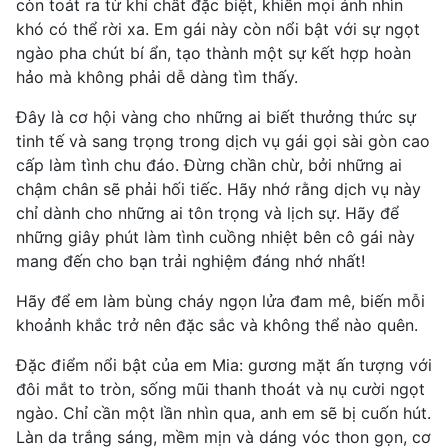
còn toát ra từ khí chất đặc biệt, khiến mọi ánh nhìn
khó có thể rời xa. Em gái này còn nổi bật với sự ngọt
ngào pha chút bí ẩn, tạo thành một sự kết hợp hoàn
hảo mà không phải dễ dàng tìm thấy.
Đây là cơ hội vàng cho những ai biết thưởng thức sự
tinh tế và sang trọng trong dịch vụ gái gọi sài gòn cao
cấp làm tình chu đáo. Đừng chần chừ, bởi những ai
chậm chân sẽ phải hối tiếc. Hãy nhớ rằng dịch vụ này
chỉ dành cho những ai tôn trọng và lịch sự. Hãy để
những giây phút làm tình cuồng nhiệt bên cô gái này
mang đến cho bạn trải nghiệm đáng nhớ nhất!
Hãy để em làm bùng cháy ngọn lửa đam mê, biến mỗi
khoảnh khắc trở nên đặc sắc và không thể nào quên.
Đặc điểm nổi bật của em Mia: gương mặt ấn tượng với
đôi mắt to tròn, sống mũi thanh thoát và nụ cười ngọt
ngào. Chỉ cần một lần nhìn qua, anh em sẽ bị cuốn hút.
Làn da trắng sáng, mềm mịn và dáng vóc thon gọn, cơ