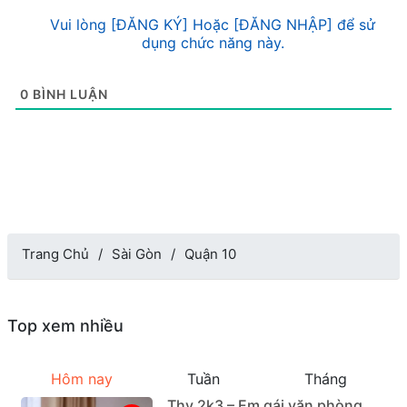
Vui lòng [ĐĂNG KÝ] Hoặc [ĐĂNG NHẬP] để sử
dụng chức năng này.
0
BÌNH LUẬN
Trang Chủ
Sài Gòn
Quận 10
Top xem nhiều
Hôm nay
Tuần
Tháng
Thy 2k3 – Em gái văn phòng