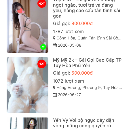
HOT
ngọt ngào, tươi trẻ và đáng
yêu, hàng cao cấp tân bình sài
gòn
Giá gọi:
800.000đ
1787 lượt xem
Cộng Hòa, Quận Tân Bình Sài Gòn ( TP. Hồ Chí Minh )
2026-05-08
Mỹ Mỹ 2k – Gái Gọi Cao Cấp TP
HOT
Tuy Hòa Phú Yên
Giá gọi:
500.000đ
1072 lượt xem
Hùng Vương, Phường 9, Tuy Hòa, Phú Yên
2026-06-27
Yến Vy Với bộ ngực đầy đặn
vòng mông cong quyến rũ