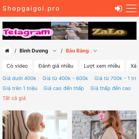
Shopgaigoi.pro
Bình Dương
Bàu Bàng
Có video
Đánh giá nhiều
Lượt xem nhiều
Xác
Giá dưới 400k
Giá từ 400k - 600k
Giá từ 700k - 1 tri
Giá trên 1 triệu
Giá cao đến thấp
Giá thấp đến cao
Tất cả giá