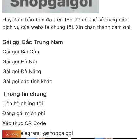
tuyển chọn kỹ lưỡng, đảm bảo tiêu chí về vẻ bề
ngoài, sức khỏe và tính cách. Đây cũng là lý do
khiến nhiều người quay lại nhiều lần khi đến thăm
Hãy đảm bảo bạn đã trên 18+ để có thể sử dụng các
khu vực này.
dịch vụ của website chúng tôi. Xin chân thành cảm ơn!
Tóm lại, nếu bạn đang tìm kiếm một trải nghiệm mới
Gái gọi Bắc Trung Nam
mẻ và thú vị tại Bình Dương, đừng ngần ngại thử
Gái gọi Sài Gòn
ngay dịch vụ Gái gọi Bàu Bàng. Một thế giới thư giãn
đang chờ đón bạn!
Gái gọi Hà Nội
Gái gọi Đà Nẵng
Gái gọi các tỉnh khác
Thông tin chung
Liên hệ chúng tôi
Đăng gái miễn phí
Xác thực QR Code
Group telegram: @shopgaigoi
[x] Đóng