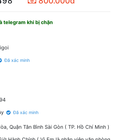
498
800.000đ
 telegram khi bị chặn
igoi
Đã xác minh
94
ây
Đã xác minh
a, Quận Tân Bình Sài Gòn ( TP. Hồ Chí Minh )
Giờ Hành Chính ( Vì Em là nhân viên văn phòng