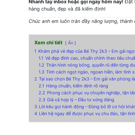
Nhanh tay inbox hoặc gọi ngay hôm nay!
Đặt 
hàng chuẩn, đẹp và đã kiểm định!
Chúc anh em luôn tràn đầy năng lượng, thành 
Xem chi tiết
Ẩn
1
Khám phá vẻ đẹp của Bé Thy 2k3 – Em gái ngọt 
1.1
Vẻ đẹp đỉnh cao, chuẩn chỉnh theo tiêu chu
1.2
Thân hình nóng bỏng, quyến rũ đến từng đ
1.3
Tính cách ngọt ngào, ngoan hiền, làm tình 
2
Tại sao chọn Bé Thy 2k3 – Em gái văn phòng l
2.1
Hàng chuẩn, kiểm định rõ ràng
2.2
Phong cách phục vụ chuyên nghiệp, tận t
2.3
Giá cả hợp lý – Đầu tư xứng đáng
3
Lời kêu gọi hành động – Đừng bỏ lỡ cơ hội khá
4
Liên hệ ngay để được phục vụ chu đáo, tận tình