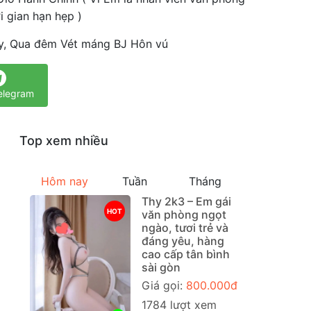
i gian hạn hẹp )
y, Qua đêm Vét máng BJ Hôn vú
elegram
Top xem nhiều
Hôm nay
Tuần
Tháng
Thy 2k3 – Em gái
HOT
văn phòng ngọt
ngào, tươi trẻ và
đáng yêu, hàng
cao cấp tân bình
sài gòn
Giá gọi:
800.000đ
1784 lượt xem