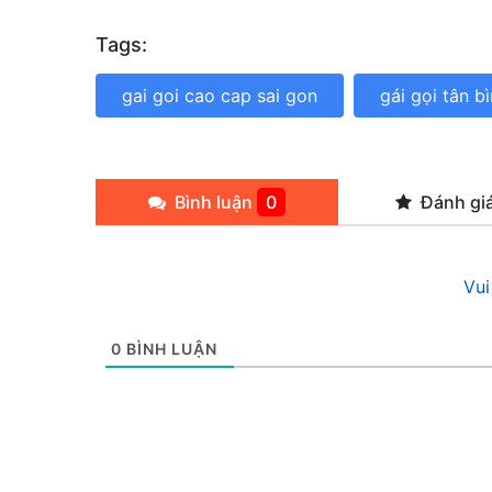
Tags:
gai goi cao cap sai gon
gái gọi tân b
Bình luận
0
Đánh gi
Vui
0
BÌNH LUẬN