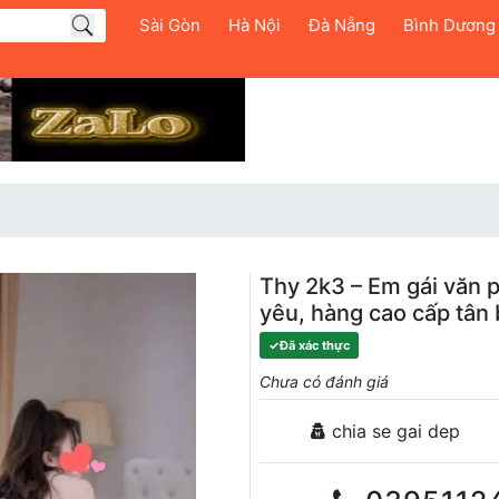
Sài Gòn
Hà Nội
Đà Nẵng
Bình Dương
Thy 2k3 – Em gái văn p
yêu, hàng cao cấp tân 
✓
Đã xác thực
Chưa có đánh giá
chia se gai dep