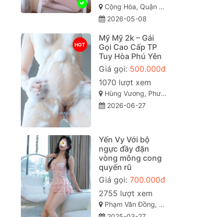
Cộng Hòa, Quận Tân Bình Sài Gòn ( TP. Hồ Chí Minh )
2026-05-08
Mỹ Mỹ 2k – Gái
HOT
Gọi Cao Cấp TP
Tuy Hòa Phú Yên
Giá gọi:
500.000đ
1070 lượt xem
Hùng Vương, Phường 9, Tuy Hòa, Phú Yên
2026-06-27
Yến Vy Với bộ
ngực đầy đặn
vòng mông cong
quyến rũ
Giá gọi:
700.000đ
2755 lượt xem
Phạm Văn Đồng, Vỹ Dạ, Huế, Thừa Thiên Huế
2025-03-27