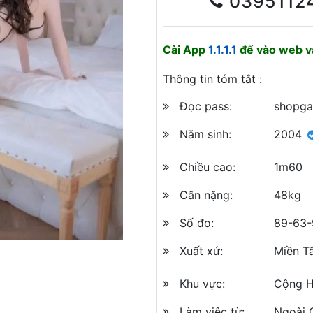
0395112
Cài App
1.1.1.1
để vào web và
Thông tin tóm tắt :
Đọc pass:
shopga
Năm sinh:
2004
Chiều cao:
1m60
Cân nặng:
48kg
Số đo:
89-63-
Xuất xứ:
Miền T
Khu vực:
Cộng Hò
Làm việc từ:
Ngoài 