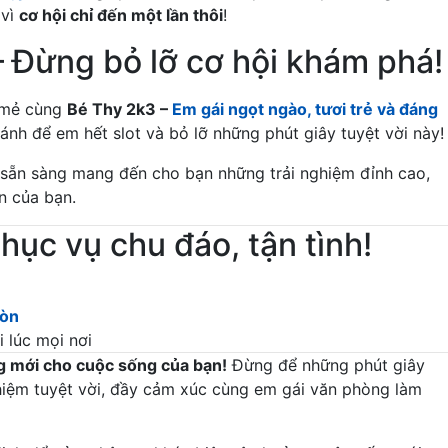
 vì
cơ hội chỉ đến một lần thôi
!
– Đừng bỏ lỡ cơ hội khám phá!
i mẻ cùng
Bé Thy 2k3 –
Em gái ngọt ngào, tươi trẻ và đáng
ránh để em hết slot và bỏ lỡ những phút giây tuyệt vời này!
sẵn sàng mang đến cho bạn những trải nghiệm đỉnh cao,
n của bạn.
hục vụ chu đáo, tận tình!
Gòn
 lúc mọi nơi
g mới cho cuộc sống của bạn!
Đừng để những phút giây
hiệm tuyệt vời, đầy cảm xúc cùng em gái văn phòng làm