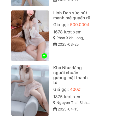
Linh Đan sức hút
mạnh mẽ quyến rũ
Giá gọi:
500.000đ
1678 lượt xem
Phan Xích Long, Phú Nhuận, Thành phố Hồ Chí Minh
2025-03-25
Khả Như dáng
người chuẩn
gương mặt thanh
tú
Giá gọi:
400đ
1875 lượt xem
Nguyen Thai Binh, Phường 12, Tân Bình, Thành phố Hồ Chí Minh
2025-04-15