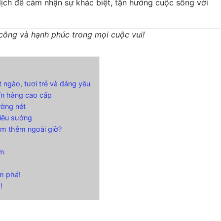
lịch để cảm nhận sự khác biệt, tận hưởng cuộc sống với
công và hạnh phúc trong mọi cuộc vui!
ngào, tươi trẻ và đáng yêu
ẩn hàng cao cấp
ường nét
siêu sướng
àm thêm ngoài giờ?
âm
m phá!
!