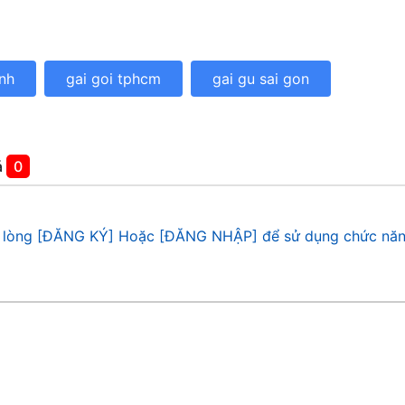
ình
gai goi tphcm
gai gu sai gon
á
0
 lòng [ĐĂNG KÝ] Hoặc [ĐĂNG NHẬP] để sử dụng chức năn