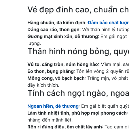
Vẻ đẹp đỉnh cao, chuẩn ch
Hàng chuẩn, đã kiểm định
:
Đảm bảo chất lượ
Dáng cao ráo, thon gọn
: Với thân hình lý tưở
Gương mặt xinh xắn, dễ thương
: Em gái ngọt 
lượng.
Thân hình nóng bỏng, quy
Vú to, căng tròn, núm hồng hào
: Mềm mại, săn
Eo thon, bụng phẳng
: Tôn lên vòng 2 quyến rũ
Mông cong, vỗ bạch bạch
: Trắng mịn, vỗ phá
đầy kích thích.
Tính cách ngọt ngào, ngoa
Ngoan hiền, dễ thương
: Em gái biết quấn quý
Làm tình nhiệt tình, phù hợp mọi phong cách
:
nhàng đến mãnh liệt.
Rên rỉ đúng điệu, ôm chặt lấy anh
: Tạo cảm g