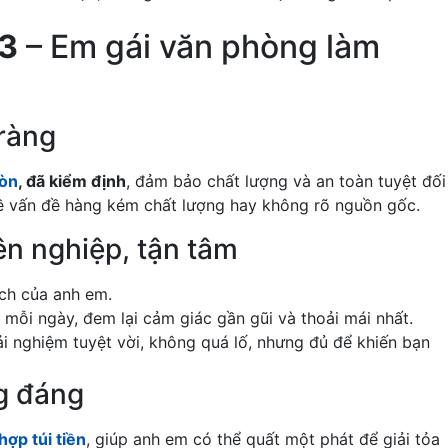
k3
– Em gái văn phòng làm
ràng
gòn
, đã kiểm định
, đảm bảo chất lượng và an toàn tuyệt đối
về vấn đề hàng kém chất lượng hay không rõ nguồn gốc.
n nghiệp, tận tâm
ích của anh em.
mỗi ngày, đem lại cảm giác gần gũi và thoải mái nhất.
ải nghiệm tuyệt vời, không quá lố, nhưng đủ để khiến bạn
ng đáng
ợp túi tiền
, giúp anh em có thể quất một phát để giải tỏa