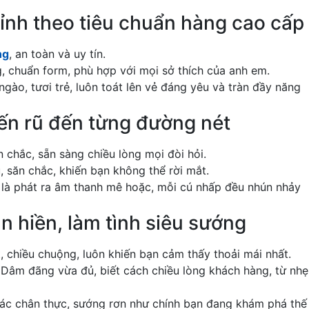
ỉnh theo tiêu chuẩn hàng cao cấp
ng
, an toàn và uy tín.
ng, chuẩn form, phù hợp với mọi sở thích của anh em.
ngào, tươi trẻ, luôn toát lên vẻ đáng yêu và tràn đầy năng
ến rũ đến từng đường nét
 chắc, sẵn sàng chiều lòng mọi đòi hỏi.
, săn chắc, khiến bạn không thể rời mắt.
t là phát ra âm thanh mê hoặc, mỗi cú nhấp đều nhún nhảy
n hiền, làm tình siêu sướng
t, chiều chuộng, luôn khiến bạn cảm thấy thoải mái nhất.
 Dâm đãng vừa đủ, biết cách chiều lòng khách hàng, từ nhẹ
iác chân thực, sướng rơn như chính bạn đang khám phá thế