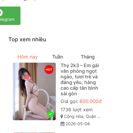
elegram
Top xem nhiều
Hôm nay
Tuần
Tháng
Thy 2k3 – Em gái
HOT
văn phòng ngọt
ngào, tươi trẻ và
đáng yêu, hàng
cao cấp tân bình
sài gòn
Giá gọi:
800.000đ
1736 lượt xem
Cộng Hòa, Quận Tân Bình Sài Gòn ( TP. Hồ Chí Minh )
2026-05-08