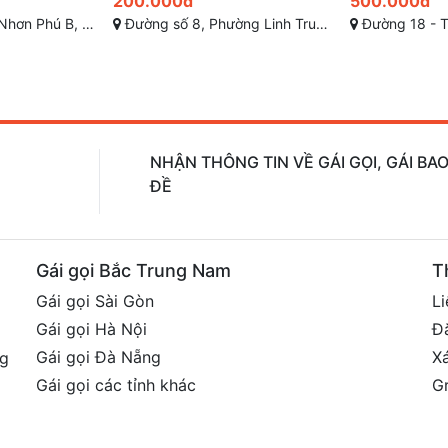
500.000đ
400.000đ
ức, Thành phố Hồ Chí Minh
Đường 18 - Thủ Đức - Sài Gòn
Phạm Văn Chèo, Củ C
NHẬN THÔNG TIN VỀ GÁI GỌI, GÁI B
ĐỀ
Gái gọi Bắc Trung Nam
T
Gái gọi Sài Gòn
Li
Gái gọi Hà Nội
Đ
Gái gọi Đà Nẵng
X
ng
Gái gọi các tỉnh khác
G