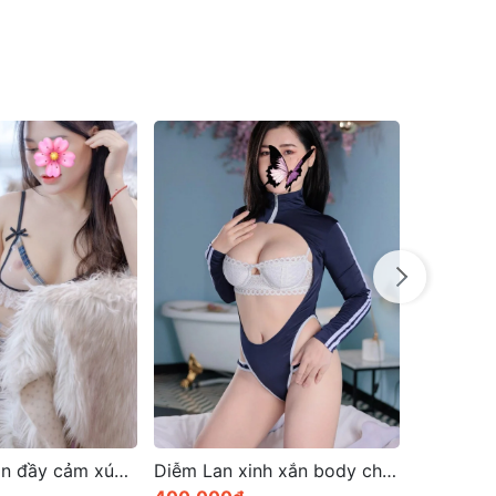
Diễm Lan xinh xắn body chuẩn chỉnh
Linh Đan Gái gọi thủ đức Dâm Ngoan Chiều Khách