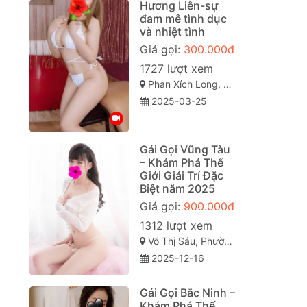
Hương Liên-sự
đam mê tình dục
và nhiệt tình
Giá gọi:
300.000đ
1727 lượt xem
Phan Xích Long, Phú Nhuận sài gòn
2025-03-25
Gái Gọi Vũng Tàu
– Khám Phá Thế
Giới Giải Trí Đặc
Biệt năm 2025
Giá gọi:
900.000đ
1312 lượt xem
Võ Thị Sáu, Phường 2, Thành phố Vũng Tầu, Bà Rịa - Vũng Tàu
2025-12-16
Gái Gọi Bắc Ninh –
Khám Phá Thế