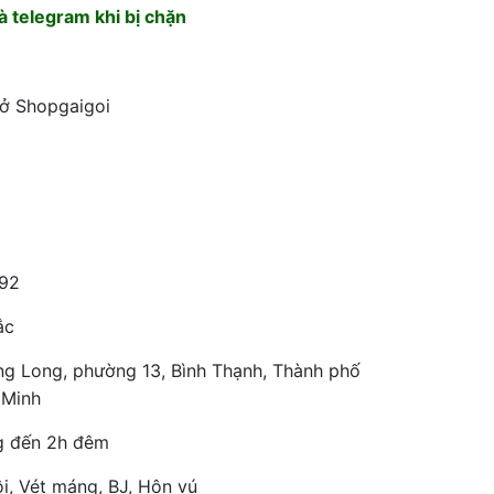
 telegram khi bị chặn
 ở Shopgaigoi
92
ắc
ng Long, phường 13, Bình Thạnh, Thành phố
 Minh
g đến 2h đêm
i, Vét máng, BJ, Hôn vú