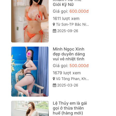
Giới Kỹ Nữ
Giá gọi:
600.000đ
1611 lượt xem
Từ Sơn-TP Bắc Ninh
2025-09-26
Minh Ngọc Xinh
đẹp duyên dáng
vui vẻ nhiệt tình
Giá gọi:
500.000đ
1679 lượt xem
Vũ Tông Phan, Khương Đình, Thanh Xuân, Hà Nội
2025-03-26
Lệ Thủy em là gái
gọi ở thừa thiên
huế (hàng mới)