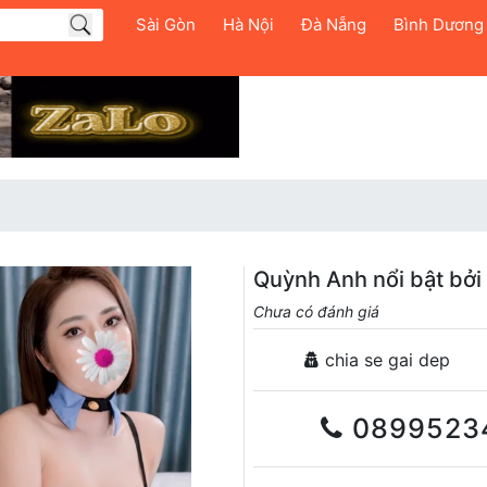
Sài Gòn
Hà Nội
Đà Nẵng
Bình Dương
Quỳnh Anh nổi bật bởi
Chưa có đánh giá
chia se gai dep
0899523