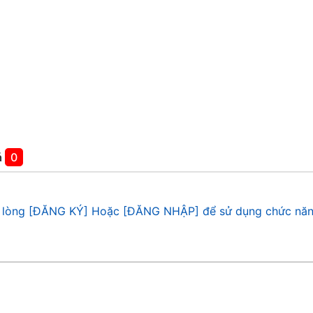
á
0
 lòng [ĐĂNG KÝ] Hoặc [ĐĂNG NHẬP] để sử dụng chức năn