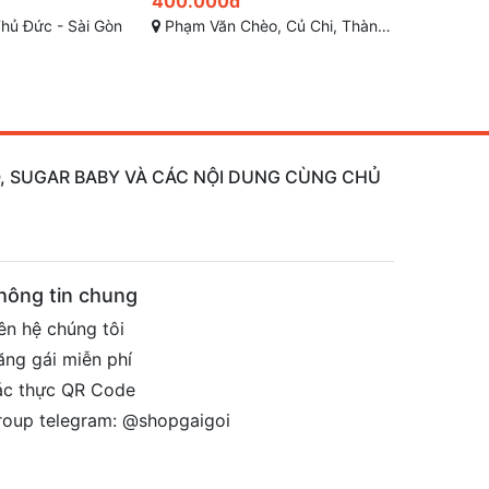
400.000đ
400.000
hi, Thành phố Hồ Chí Minh
83-62-90
Trương Hoàng Th
AO, SUGAR BABY VÀ CÁC NỘI DUNG CÙNG CHỦ
hông tin chung
ên hệ chúng tôi
ăng gái miễn phí
ác thực QR Code
roup telegram: @shopgaigoi