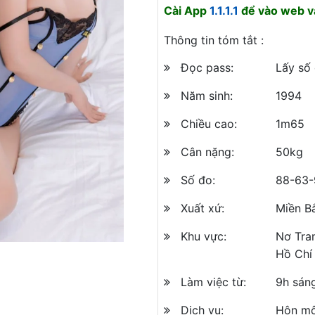
Cài App
1.1.1.1
để vào web và
Thông tin tóm tắt :
Đọc pass:
Lấy số
Năm sinh:
1994
Chiều cao:
1m65
Cân nặng:
50kg
Số đo:
88-63-
Xuất xứ:
Miền B
Khu vực:
Nơ Tra
Hồ Chí
Làm việc từ:
9h sán
Dịch vụ:
Hôn mô