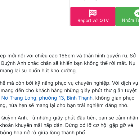
Nhóm T
Report với QTV
ẹp mới nổi với chiều cao 165cm và thân hình quyến rũ. Sở
Quỳnh Anh chắc chắn sẽ khiến bạn không thể rời mắt. Nụ
 mang lại sự cuốn hút khó cưỡng.
thể mà còn bởi kỹ năng phục vụ chuyên nghiệp. Với dịch vụ
h mang đến cho khách hàng những giây phút thư giãn tuyệt
i
Nơ Trang Long, phường 13, Bình Thạnh
, không gian phục
ng, hứa hẹn sẽ mang lại cho bạn trải nghiệm đáng nhớ.
ừ Quỳnh Anh. Từ những giây phút đầu tiên, bạn sẽ cảm nhận
 khoản khuyến mãi hấp dẫn. Đừng bỏ lỡ cơ hội gặp gỡ vẻ
bông hoa nở rộ giữa lòng thành phố.