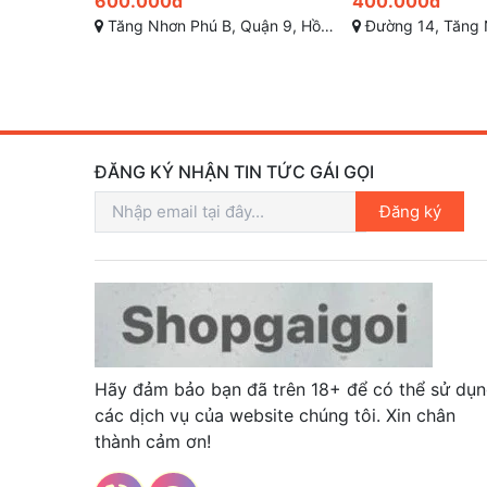
400.000đ
200.000đ
Hồ Chí Minh
Đường 14, Tăng Nhơn Phú B, Quận 9, Thành phố Hồ Chí Minh
Đường số 8, Phường Linh Trung, Thủ Đ
ĐĂNG KÝ NHẬN TIN TỨC GÁI GỌI
Đăng ký
Hãy đảm bảo bạn đã trên 18+ để có thể sử dụ
các dịch vụ của website chúng tôi. Xin chân
thành cảm ơn!