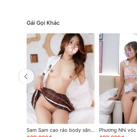
Gái Gọi Khác
Sam Sam cao ráo body săn chắc và rất quyến rũ
Phương Nhi vóc dáng hoàn hảo, với những đường cong mềm mại