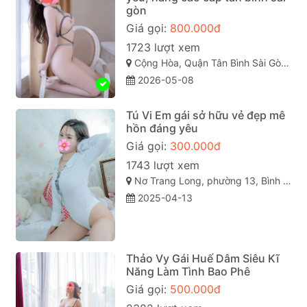
gòn
Giá gọi:
800.000đ
1723 lượt xem
Cộng Hòa, Quận Tân Bình Sài Gòn ( TP. Hồ Chí Minh )
2026-05-08
Tú Vi Em gái sở hữu vẻ đẹp mê
hồn đáng yêu
Giá gọi:
300.000đ
1743 lượt xem
Nơ Trang Long, phường 13, Bình Thạnh, Thành phố Hồ Chí Minh
2025-04-13
Thảo Vy Gái Huế Dâm Siêu Kĩ
Năng Làm Tình Bao Phê
Giá gọi:
500.000đ