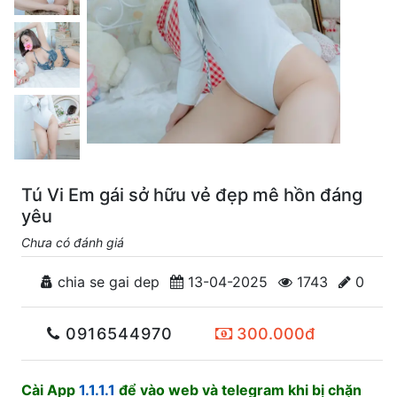
Tú Vi Em gái sở hữu vẻ đẹp mê hồn đáng
yêu
Chưa có đánh giá
chia se gai dep
13-04-2025
1743
0
0916544970
300.000đ
Cài App
1.1.1.1
để vào web và telegram khi bị chặn