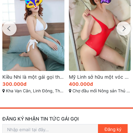
Mỹ Linh sở hữu một vóc dáng quyến rũ
Puka kỹ năng làm tình tốt siêu đỉnh
400.000đ
500.000đ
Chợ đầu mối Nông sản Thủ Đức, Quốc lộ 1A, Tam Bình, Thành Phố Thủ Đức, Thành phố Hồ Chí Minh
Trần Trọng Cung, Tân Thuận Đông, Quận 7, Hồ Chí Minh
ĐĂNG KÝ NHẬN TIN TỨC GÁI GỌI
Đăng ký