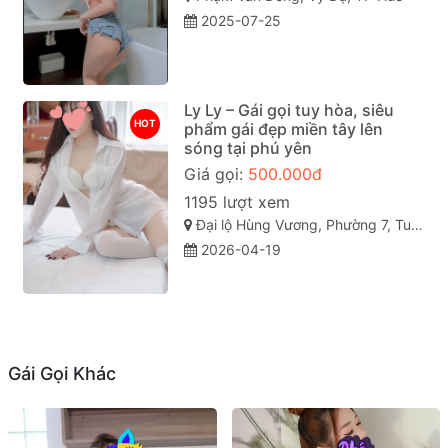
2025-07-25
Ly Ly – Gái gọi tuy hòa, siêu
HOT
phẩm gái đẹp miền tây lên
sóng tại phú yên
Giá gọi:
500.000đ
1195 lượt xem
Đại lộ Hùng Vương, Phường 7, Tuy Hòa, Phú Yên
2026-04-19
Gái Gọi Khác