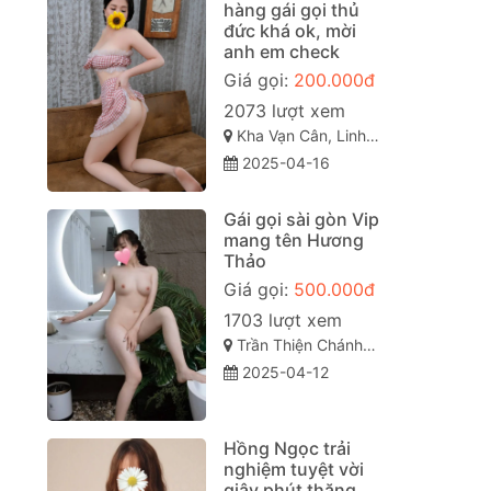
hàng gái gọi thủ
đức khá ok, mời
anh em check
Giá gọi:
200.000đ
2073 lượt xem
Kha Vạn Cân, Linh Đông, Thủ Đức, Hồ Chí Minh
2025-04-16
Gái gọi sài gòn Vip
mang tên Hương
Thảo
Giá gọi:
500.000đ
1703 lượt xem
Trần Thiện Chánh, Phường 12 (Quận 10), Quận 10 sài gòn
2025-04-12
Hồng Ngọc trải
nghiệm tuyệt vời
giây phút thăng