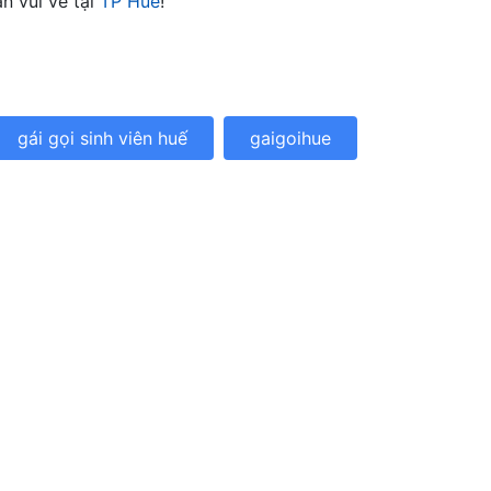
n vui vẻ tại
TP Huế
!
gái gọi sinh viên huế
gaigoihue