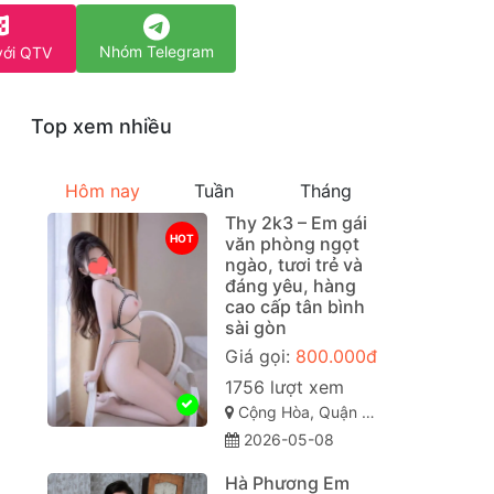
Nhóm Telegram
với QTV
Top xem nhiều
Hôm nay
Tuần
Tháng
Thy 2k3 – Em gái
HOT
văn phòng ngọt
ngào, tươi trẻ và
đáng yêu, hàng
cao cấp tân bình
sài gòn
Giá gọi:
800.000đ
g
1756 lượt xem
Cộng Hòa, Quận Tân Bình Sài Gòn ( TP. Hồ Chí Minh )
2026-05-08
Hà Phương Em