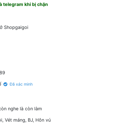
 telegram khi bị chặn
 ở Shopgaigoi
89
ế
Đã xác minh
còn nghe là còn làm
i, Vét máng, BJ, Hôn vú