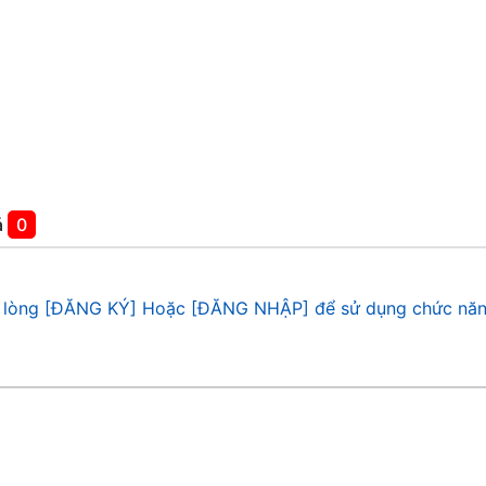
á
0
 lòng [ĐĂNG KÝ] Hoặc [ĐĂNG NHẬP] để sử dụng chức năn