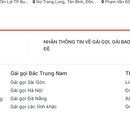
ồng Xoài, Bình Phước
Phạm Văn Đồng, Vỹ Dạ, Huế, Thừa Thiên Huế
Đường Hoàng Diệu, Phường
NHẬN THÔNG TIN VỀ GÁI GỌI, GÁI B
ĐỀ
Gái gọi Bắc Trung Nam
T
Gái gọi Sài Gòn
Li
Gái gọi Hà Nội
Đ
Gái gọi Đà Nẵng
X
ng
Gái gọi các tỉnh khác
G