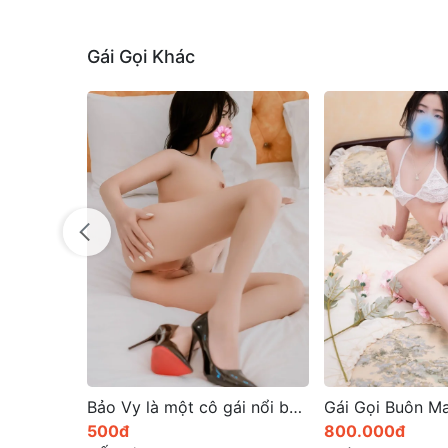
Gái Gọi Khác
Bảo Vy là một cô gái nổi bật với vẻ đẹp mê hoặc
Gái Gọi Buôn Ma Thuột: Hướng Dẫn Toàn Diện Năm 2025
800.000đ
300.000đ