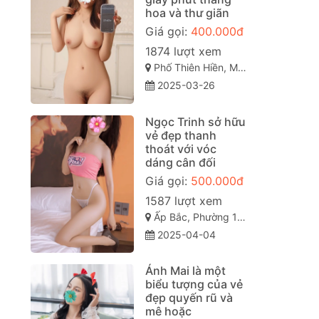
hoa và thư giãn
Giá gọi:
400.000đ
1874 lượt xem
Phố Thiên Hiền, Mỹ Đình 2, Từ Liêm, Hà Nội, Việt Nam
2025-03-26
Ngọc Trinh sở hữu
vẻ đẹp thanh
thoát với vóc
dáng cân đối
Giá gọi:
500.000đ
1587 lượt xem
Ấp Bắc, Phường 10, Thành phố Mỹ Tho, Tiền Giang
2025-04-04
Ánh Mai là một
biểu tượng của vẻ
đẹp quyến rũ và
mê hoặc