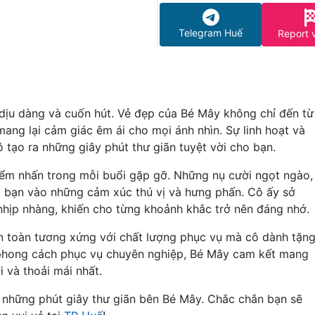
Telegram Huế
Report 
ự dịu dàng và cuốn hút. Vẻ đẹp của Bé Mây không chỉ đến từ
ang lại cảm giác êm ái cho mọi ánh nhìn. Sự linh hoạt và
ô tạo ra những giây phút thư giãn tuyệt vời cho bạn.
iểm nhấn trong mỗi buổi gặp gỡ. Những nụ cười ngọt ngào,
m bạn vào những cảm xúc thú vị và hưng phấn. Cô ấy sở
hịp nhàng, khiến cho từng khoảnh khắc trở nên đáng nhớ.
àn toàn tương xứng với chất lượng phục vụ mà cô dành tặn
 phong cách phục vụ chuyên nghiệp, Bé Mây cam kết mang
 và thoải mái nhất.
 những phút giây thư giãn bên Bé Mây. Chắc chắn bạn sẽ