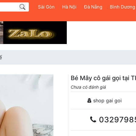
Sài Gòn
Hà Nội
Đà Nẵng
Bình Dương
ế
Bé Mây cô gái gọi tại 
Chưa có đánh giá
shop gai goi
0329798