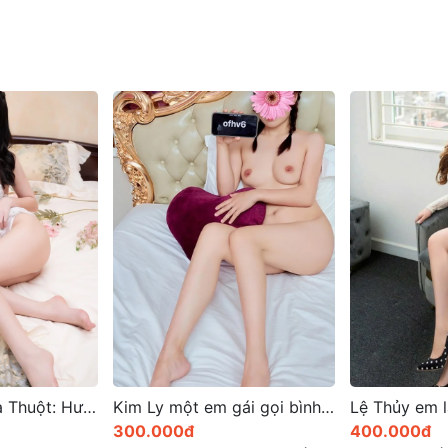
Kim Ly một em gái gọi bình phước xinh đẹp và dễ thương
Lệ Thủy em là gái gọi ở thừa thiên huế (hàng mới)
400.000đ
500.000đ