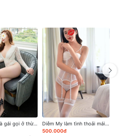
HOT
Đã xác thực
✓
Diễm My làm tình thoải mái phục vụ tận tình
Suri-Mỹ nhân gợi tình em gái rất dâm rất xinh
1.000.000đ
500.001