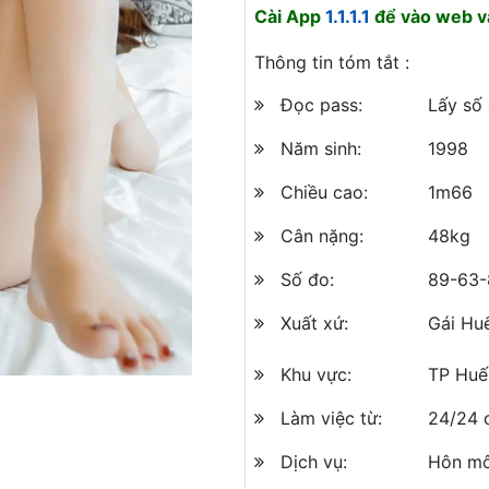
Cài App
1.1.1.1
để vào web và
Thông tin tóm tắt :
Đọc pass:
Lấy số
Năm sinh:
1998
Chiều cao:
1m66
Cân nặng:
48kg
Số đo:
89-63-
Xuất xứ:
Gái Hu
Khu vực:
TP Huế
Làm việc từ:
24/24 
Dịch vụ:
Hôn mô