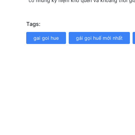
có những kỷ niệm khó quên và khoảng thời gia
Tags:
gai goi hue
gái gọi huế mới nhất