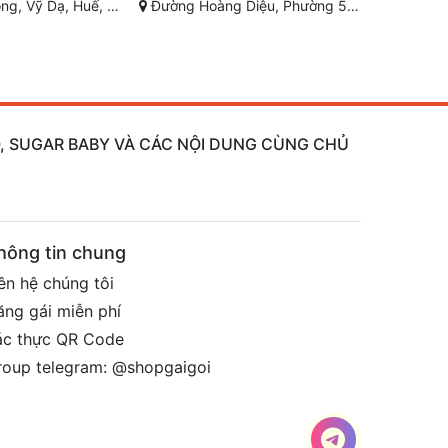
 5, Thành phố Đà Lạt, Lâm Đồng
Chương Dương-Nguyễn Văn Cừ-TP quy Nhơn Bình Định
Lê Quý Đôn, Ph
AO, SUGAR BABY VÀ CÁC NỘI DUNG CÙNG CHỦ
hông tin chung
ên hệ chúng tôi
ăng gái miễn phí
ác thực QR Code
roup telegram: @shopgaigoi