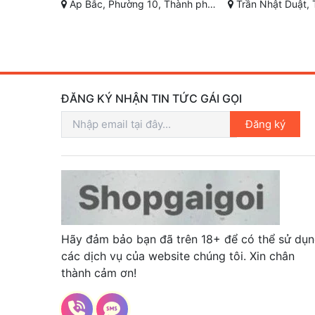
ho, Tiền Giang
Trần Nhật Duật, Tân Lợi TP Buôn Ma Thuột, Đắk Lắk
Nơ Trang Long, Tân Bình, Đ
ĐĂNG KÝ NHẬN TIN TỨC GÁI GỌI
Đăng ký
Hãy đảm bảo bạn đã trên 18+ để có thể sử dụ
các dịch vụ của website chúng tôi. Xin chân
thành cảm ơn!