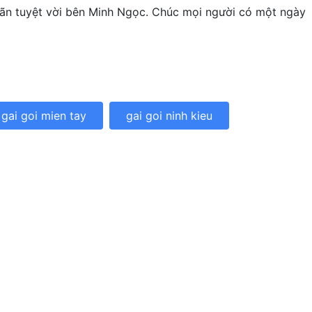
iãn tuyệt vời bên Minh Ngọc. Chúc mọi người có một ngày
gai goi mien tay
gai goi ninh kieu