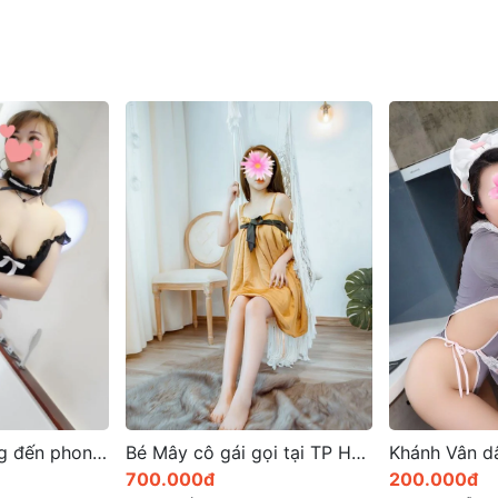
Bé Mây cô gái gọi tại TP Huế nổi bật cuốn hút
Khánh Vân dâm Đa tình – sexy khiêu gợi
200.000đ
450.000đ