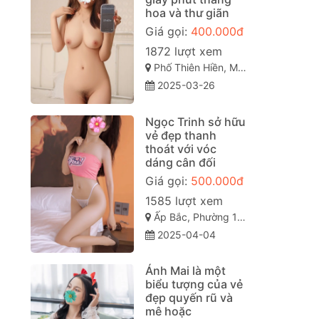
hoa và thư giãn
Giá gọi:
400.000đ
1872 lượt xem
Phố Thiên Hiền, Mỹ Đình 2, Từ Liêm, Hà Nội, Việt Nam
2025-03-26
Ngọc Trinh sở hữu
vẻ đẹp thanh
thoát với vóc
dáng cân đối
Giá gọi:
500.000đ
1585 lượt xem
Ấp Bắc, Phường 10, Thành phố Mỹ Tho, Tiền Giang
2025-04-04
Ánh Mai là một
biểu tượng của vẻ
đẹp quyến rũ và
mê hoặc