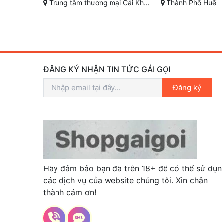
nh Kiều, Cần Thơ
Thành Phố Huế
TP Huế
ĐĂNG KÝ NHẬN TIN TỨC GÁI GỌI
Đăng ký
Hãy đảm bảo bạn đã trên 18+ để có thể sử dụ
các dịch vụ của website chúng tôi. Xin chân
thành cảm ơn!