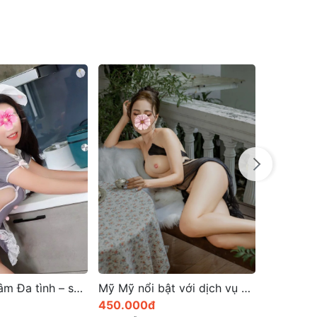
Mỹ Mỹ nổi bật với dịch vụ và sự tươi tắn và chuyên nghiệp
Bé Sam em gái cực dễ thương và đáng yêu nhé
500.000đ
300.000