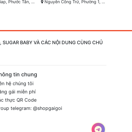
ng 1, Tp. Bảo Lộc, Lâm Đồng
Nguyễn Thị Minh Khai, Phước Hòa, Nha Trang, Khánh Hòa
Nguyễn Công Trứ, P
AO, SUGAR BABY VÀ CÁC NỘI DUNG CÙNG CHỦ
hông tin chung
ên hệ chúng tôi
ăng gái miễn phí
ác thực QR Code
roup telegram: @shopgaigoi