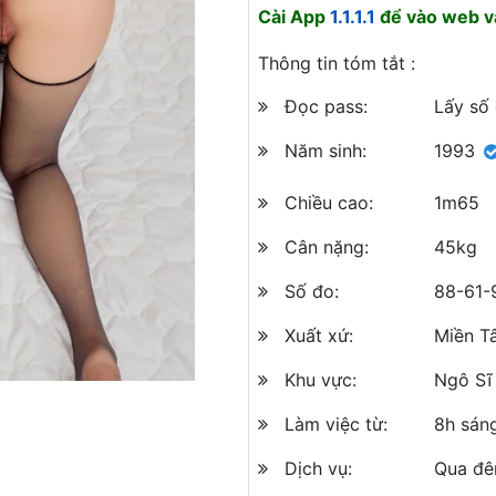
Cài App
1.1.1.1
để vào web và
Thông tin tóm tắt :
Đọc pass:
Lấy số
Năm sinh:
1993
Chiều cao:
1m65
Cân nặng:
45kg
Số đo:
88-61-
Xuất xứ:
Miền T
Khu vực:
Ngô Sĩ 
Làm việc từ:
8h sán
Dịch vụ:
Qua đê