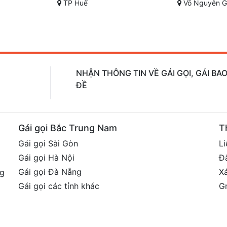
Võ Nguyễn Giap, Phước Tân, Biên Hòa, Đồng Nai
Nguyễn Công Trứ, Phườ
NHẬN THÔNG TIN VỀ GÁI GỌI, GÁI B
ĐỀ
Gái gọi Bắc Trung Nam
T
Gái gọi Sài Gòn
Li
Gái gọi Hà Nội
Đ
Gái gọi Đà Nẵng
X
ng
Gái gọi các tỉnh khác
G