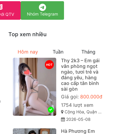
Nhóm Telegram
với QTV
Top xem nhiều
Hôm nay
Tuần
Tháng
Thy 2k3 – Em gái
HOT
văn phòng ngọt
ngào, tươi trẻ và
đáng yêu, hàng
cao cấp tân bình
sài gòn
Giá gọi:
800.000đ
a
1754 lượt xem
Cộng Hòa, Quận Tân Bình Sài Gòn ( TP. Hồ Chí Minh )
2026-05-08
Hà Phương Em