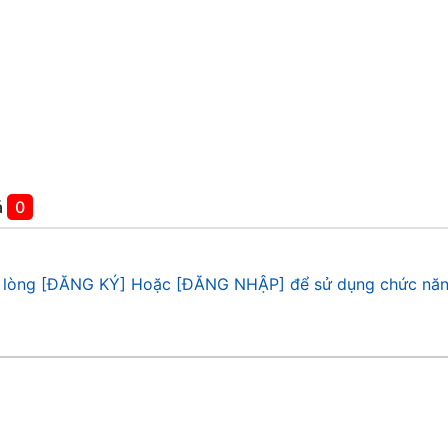
á
0
 lòng [ĐĂNG KÝ] Hoặc [ĐĂNG NHẬP] để sử dụng chức năn