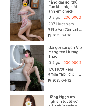
hàng gái gọi thủ
đức khá ok, mời
anh em check
Giá gọi:
200.000đ
2071 lượt xem
Kha Vạn Cân, Linh Đông, Thủ Đức, Hồ Chí Minh
2025-04-16
Gái gọi sài gòn Vip
mang tên Hương
Thảo
Giá gọi:
500.000đ
1701 lượt xem
Trần Thiện Chánh, Phường 12 (Quận 10), Quận 10 sài gòn
2025-04-12
Hồng Ngọc trải
nghiệm tuyệt vời
giây phút thăng