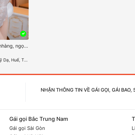
Phương Anh nhẹ nhàng, ngọt ngào và đầy ấm áp
ế, Thừa Thiên Huế
NHẬN THÔNG TIN VỀ GÁI GỌI, GÁI BAO
Gái gọi Bắc Trung Nam
T
Gái gọi Sài Gòn
L