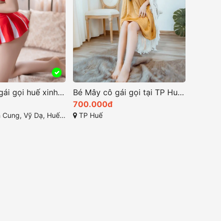
Ngọc Ly cô gái gọi huế xinh đẹp hoàn mỹ số 1
Bé Mây cô gái gọi tại TP Huế nổi bật cuốn hút
700.000đ
Vỹ Dạ, Huế, Thừa Thiên Huế
TP Huế