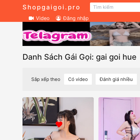
Shopgaigoi.pro
Video
Đăng nhập
Danh Sách Gái Gọi: gai goi hue
Sắp xếp theo
Có video
Đánh giá nhiều