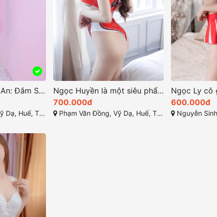
Gái gọi Huế Hoài An: Đắm Say Trong Vẻ Đẹp Đầy Quyến Rũ
Ngọc Huyền là một siêu phẩm gái gọi huế xinh đẹp
700.000đ
600.000đ
ế, Thừa Thiên Huế
Phạm Văn Đồng, Vỹ Dạ, Huế, Thừa Thiên Huế
Nguyễn Sinh Cung, 