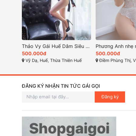
Thảo Vy Gái Huế Dâm Siêu Kĩ Năng Làm Tình Bao Phê
500.000đ
500.000đ
Vỹ Dạ, Huế, Thừa Thiên Huế
Điềm Phùng Thị, Vỹ Dạ, Hu
ĐĂNG KÝ NHẬN TIN TỨC GÁI GỌI
Đăng ký