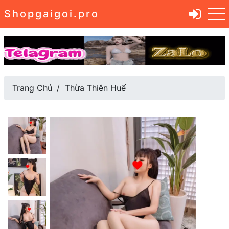
Shopgaigoi.pro
Trang Chủ
Thừa Thiên Huế