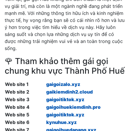
vụ giải trí, mà còn là một ngành nghề đang phát triển
mạnh mẽ. Với những thông tin hữu ích và kinh nghiệm
thực tế, hy vọng rằng bạn sẽ có cái nhìn rõ hơn và lưu
ý hơn trong việc tìm hiểu về dịch vụ này. Hãy luôn
sáng suốt và chọn lựa những dịch vụ uy tín để có
được những trải nghiệm vui vẻ và an toàn trong cuộc
sống.
🌹 Tham khảo thêm gái gọi
chung khu vực Thành Phố Huế
Web site 1
gaigoizalo.xyz
Web site 2
gaikiemdinh2.cloud
Web site 3
gaigoitiktok.xyz
Web site 4
gaigoihuekiemdinh.pro
Web site 5
gaigoitiktok.xyz
Web site 6
kynuhue.xyz
Web site 7
gaigoihuedanang.xyz