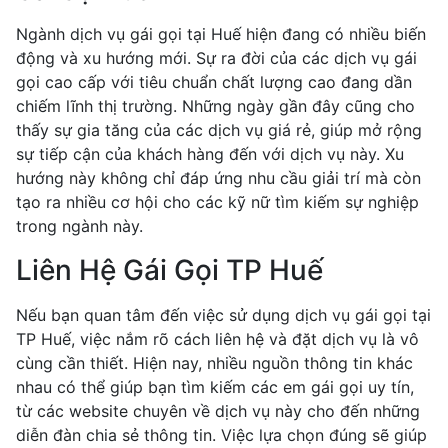
Ngành dịch vụ gái gọi tại Huế hiện đang có nhiều biến
động và xu hướng mới. Sự ra đời của các dịch vụ gái
gọi cao cấp với tiêu chuẩn chất lượng cao đang dần
chiếm lĩnh thị trường. Những ngày gần đây cũng cho
thấy sự gia tăng của các dịch vụ giá rẻ, giúp mở rộng
sự tiếp cận của khách hàng đến với dịch vụ này. Xu
hướng này không chỉ đáp ứng nhu cầu giải trí mà còn
tạo ra nhiều cơ hội cho các kỹ nữ tìm kiếm sự nghiệp
trong ngành này.
Liên Hệ Gái Gọi TP Huế
Nếu bạn quan tâm đến việc sử dụng dịch vụ gái gọi tại
TP Huế, việc nắm rõ cách liên hệ và đặt dịch vụ là vô
cùng cần thiết. Hiện nay, nhiều nguồn thông tin khác
nhau có thể giúp bạn tìm kiếm các em gái gọi uy tín,
từ các website chuyên về dịch vụ này cho đến những
diễn đàn chia sẻ thông tin. Việc lựa chọn đúng sẽ giúp