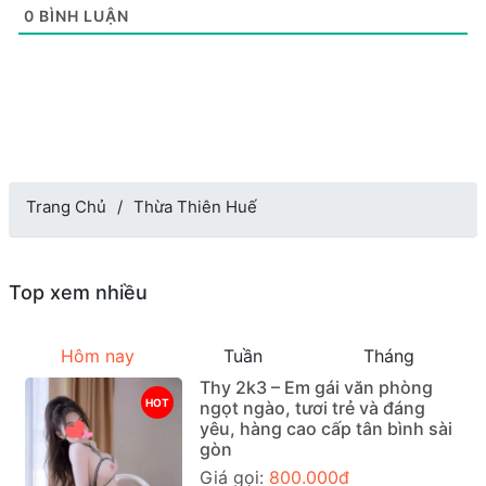
0
BÌNH LUẬN
Trang Chủ
Thừa Thiên Huế
Top xem nhiều
Hôm nay
Tuần
Tháng
Thy 2k3 – Em gái văn phòng
HOT
ngọt ngào, tươi trẻ và đáng
yêu, hàng cao cấp tân bình sài
gòn
Giá gọi:
800.000đ