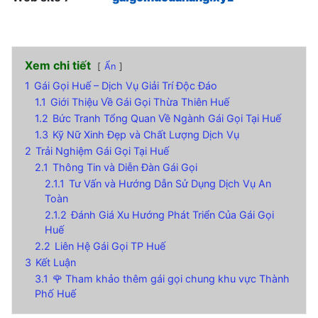
Xem chi tiết
Ẩn
1
Gái Gọi Huế – Dịch Vụ Giải Trí Độc Đáo
1.1
Giới Thiệu Về Gái Gọi Thừa Thiên Huế
1.2
Bức Tranh Tổng Quan Về Ngành Gái Gọi Tại Huế
1.3
Kỹ Nữ Xinh Đẹp và Chất Lượng Dịch Vụ
2
Trải Nghiệm Gái Gọi Tại Huế
2.1
Thông Tin và Diễn Đàn Gái Gọi
2.1.1
Tư Vấn và Hướng Dẫn Sử Dụng Dịch Vụ An
Toàn
2.1.2
Đánh Giá Xu Hướng Phát Triển Của Gái Gọi
Huế
2.2
Liên Hệ Gái Gọi TP Huế
3
Kết Luận
3.1
🌹 Tham khảo thêm gái gọi chung khu vực Thành
Phố Huế