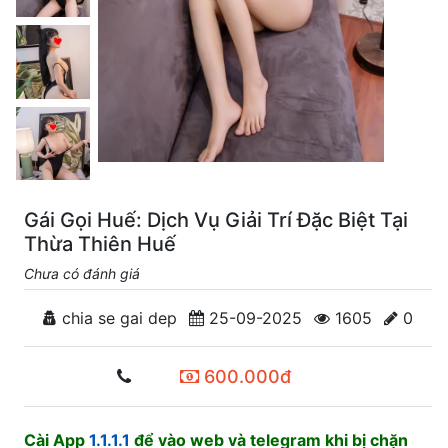
Gái Gọi Huế: Dịch Vụ Giải Trí Đặc Biệt Tại
Thừa Thiên Huế
Chưa có đánh giá
chia se gai dep
25-09-2025
1605
0
600.000đ
Cài App
1.1.1.1
để vào web và telegram khi bị chặn