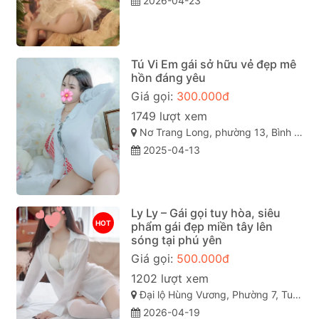
2026-04-23
Tú Vi Em gái sở hữu vẻ đẹp mê
hồn đáng yêu
Giá gọi:
300.000đ
1749 lượt xem
Nơ Trang Long, phường 13, Bình Thạnh, Thành phố Hồ Chí Minh
2025-04-13
Ly Ly – Gái gọi tuy hòa, siêu
HOT
phẩm gái đẹp miền tây lên
sóng tại phú yên
Giá gọi:
500.000đ
1202 lượt xem
Đại lộ Hùng Vương, Phường 7, Tuy Hòa, Phú Yên
2026-04-19