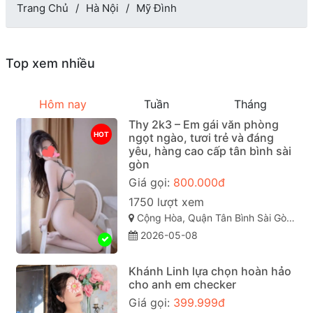
Trang Chủ
Hà Nội
Mỹ Đình
Top xem nhiều
Hôm nay
Tuần
Tháng
Thy 2k3 – Em gái văn phòng
HOT
ngọt ngào, tươi trẻ và đáng
yêu, hàng cao cấp tân bình sài
gòn
Giá gọi:
800.000đ
1750 lượt xem
Cộng Hòa, Quận Tân Bình Sài Gòn ( TP. Hồ Chí Minh )
2026-05-08
Khánh Linh lựa chọn hoàn hảo
cho anh em checker
Giá gọi:
399.999đ