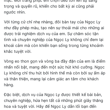
mặc. Mỗi trang phục em chọn đều tôn lên sự sang
trọng và quyến rũ, khiến cho bất kỳ ai cũng phải
ngước nhìn.
Với từng cử chỉ nhẹ nhàng, đôi bàn tay của Ngọc Ly
như đầy phép màu, tạo nên sự thoải mái cho những ai
được trải nghiệm dịch vụ của em. Sự chăm sóc tận
tình và chuyên nghiệp của Ngọc Ly không chỉ đem lại
khoái cảm mà còn khiến bạn sống trong từng khoảnh
khắc tuyệt vời.
Vòng eo thon gọn và vòng ba đầy đặn của em là điểm
nhấn nổi bật, mang đến một sức hút khó cưỡng. Ngọc
Ly không chỉ thu hút bởi hình thể mà còn bởi sự ấm áp
và thân thiện, mang lại cảm giác an tâm cho khách
hàng.
Đặc biệt, dịch vụ của Ngọc Ly được thiết kế bài bản,
chuyên nghiệp, hứa hẹn tất cả những phút giây thăng
hoa và tuyệt vời. Hãy để Ngọc Ly dẫn lối bạn đến