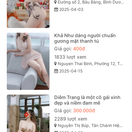
Đường số 2, Bàu Bàng, Bình Dương
2025-04-03
Khả Như dáng người chuẩn
gương mặt thanh tú
Giá gọi:
400đ
1833 lượt xem
Nguyen Thai Binh, Phường 12, Tân Bình, Thành phố Hồ Chí Minh
2025-04-15
Diễm Trang là một cô gái xinh
đẹp và niềm đam mê
Giá gọi:
300.000đ
2289 lượt xem
Nguyễn Thị Búp, Tân Chánh Hiệp, Quận 12, Thành phố Hồ Chí Minh