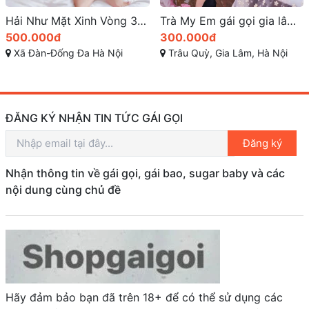
Trà My Em gái gọi gia lâm xinh dâm ngọt ngào
Quỳnh một vẻ đẹp quyến rũ mạnh mẽ
300.000đ
400.000đ
Trâu Quỳ, Gia Lâm, Hà Nội
Khu công nghiệp Quang Minh, Quang Minh, Mê Linh, Hà Nội
ĐĂNG KÝ NHẬN TIN TỨC GÁI GỌI
Đăng ký
Nhận thông tin về gái gọi, gái bao, sugar baby và các
nội dung cùng chủ đề
Hãy đảm bảo bạn đã trên 18+ để có thể sử dụng các