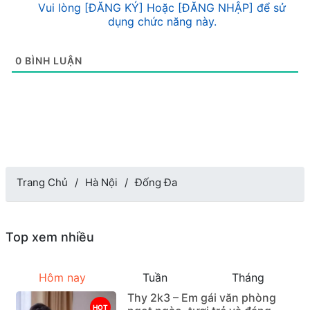
Vui lòng [ĐĂNG KÝ] Hoặc [ĐĂNG NHẬP] để sử
dụng chức năng này.
0
BÌNH LUẬN
Trang Chủ
Hà Nội
Đống Đa
Top xem nhiều
Hôm nay
Tuần
Tháng
Thy 2k3 – Em gái văn phòng
HOT