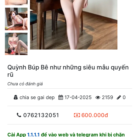
Quỳnh Búp Bê như những siêu mẫu quyến
rũ
Chưa có đánh giá
chia se gai dep
17-04-2025
2159
0
0762132051
600.000đ
Cài App
1.1.1.1
để vào web và telegram khi bị chặn