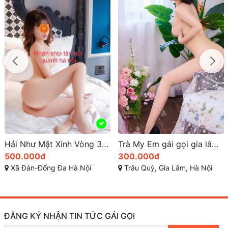
Trà My Em gái gọi gia lâm xinh dâm ngọt ngào
Quỳnh Anh Gái Gọi Hà Nội Xinh Dâm MS 206
300.000đ
700.000đ
Trâu Quỳ, Gia Lâm, Hà Nội
Phố Kim Ngưu, Vĩnh Tuy, Hai Bà Trưng, Hà Nội,
ĐĂNG KÝ NHẬN TIN TỨC GÁI GỌI