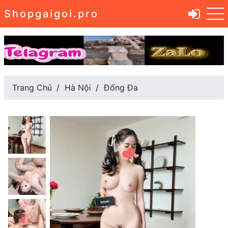
Shopgaigoi.pro
Trang Chủ
Hà Nội
Đống Đa