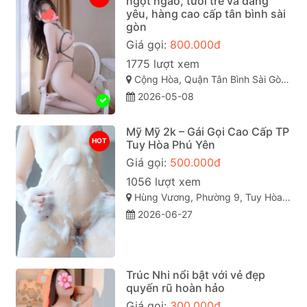
ngọt ngào, tươi trẻ và đáng
yêu, hàng cao cấp tân bình sài
gòn
Giá gọi:
800.000đ
1775 lượt xem
Cộng Hòa, Quận Tân Bình Sài Gòn ( TP. Hồ Chí Minh )
2026-05-08
Mỹ Mỹ 2k – Gái Gọi Cao Cấp TP
HOT
Tuy Hòa Phú Yên
Giá gọi:
500.000đ
1056 lượt xem
Hùng Vương, Phường 9, Tuy Hòa, Phú Yên
2026-06-27
Trúc Nhi nổi bật với vẻ đẹp
quyến rũ hoàn hảo
Giá gọi:
300.000đ