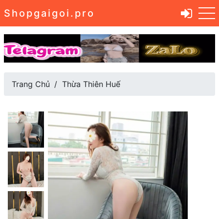
Shopgaigoi.pro
Trang Chủ
Thừa Thiên Huế