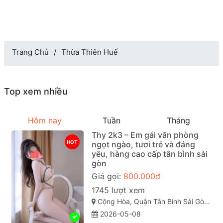
Trang Chủ
Thừa Thiên Huế
Top xem nhiều
Hôm nay
Tuần
Tháng
Thy 2k3 – Em gái văn phòng
HOT
ngọt ngào, tươi trẻ và đáng
yêu, hàng cao cấp tân bình sài
gòn
Giá gọi:
800.000đ
1745 lượt xem
Cộng Hòa, Quận Tân Bình Sài Gòn ( TP. Hồ Chí Minh )
2026-05-08