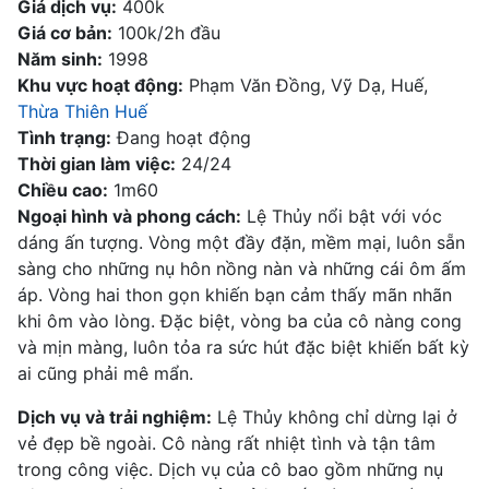
Giá dịch vụ:
400k
Giá cơ bản:
100k/2h đầu
Năm sinh:
1998
Khu vực hoạt động:
Phạm Văn Đồng, Vỹ Dạ, Huế,
Thừa Thiên Huế
Tình trạng:
Đang hoạt động
Thời gian làm việc:
24/24
Chiều cao:
1m60
Ngoại hình và phong cách:
Lệ Thủy nổi bật với vóc
dáng ấn tượng. Vòng một đầy đặn, mềm mại, luôn sẵn
sàng cho những nụ hôn nồng nàn và những cái ôm ấm
áp. Vòng hai thon gọn khiến bạn cảm thấy mãn nhãn
khi ôm vào lòng. Đặc biệt, vòng ba của cô nàng cong
và mịn màng, luôn tỏa ra sức hút đặc biệt khiến bất kỳ
ai cũng phải mê mẩn.
Dịch vụ và trải nghiệm:
Lệ Thủy không chỉ dừng lại ở
vẻ đẹp bề ngoài. Cô nàng rất nhiệt tình và tận tâm
trong công việc. Dịch vụ của cô bao gồm những nụ