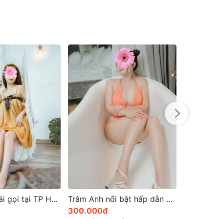
Trâm Anh nổi bật hấp dẫn và kỹ năng phục vụ chuyên nghiệp
Linh Nhi cần thơ thu hút với ánh mắt đầy quyến rũ
300.000đ
600.000