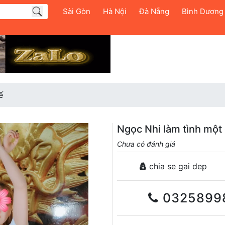
Sài Gòn
Hà Nội
Đà Nẵng
Bình Dương
ế
Ngọc Nhi làm tình một
Chưa có đánh giá
chia se gai dep
0325899