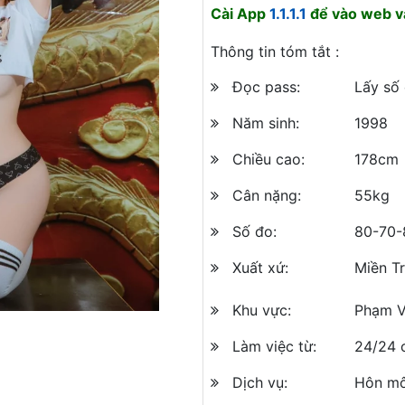
Cài App
1.1.1.1
để vào web và
Thông tin tóm tắt :
Đọc pass:
Lấy số
Năm sinh:
1998
Chiều cao:
178cm
Cân nặng:
55kg
Số đo:
80-70-
Xuất xứ:
Miền T
Khu vực:
Phạm V
Làm việc từ:
24/24 
Dịch vụ:
Hôn mô