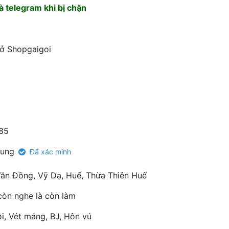
 telegram khi bị chặn
 ở Shopgaigoi
85
rung
Đã xác minh
ăn Đồng, Vỹ Dạ, Huế, Thừa Thiên Huế
còn nghe là còn làm
i, Vét máng, BJ, Hôn vú