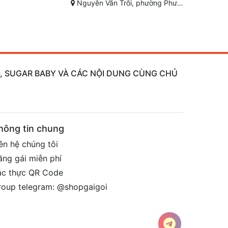
ớc Hưng, Bà Rịa, Bà Rịa - Vũng Tàu
Trung tâm thương mại Cái Khế, Cái Khế, Ninh Kiều, Cần Thơ
Đường Hàn 
AO, SUGAR BABY VÀ CÁC NỘI DUNG CÙNG CHỦ
hông tin chung
ên hệ chúng tôi
ăng gái miễn phí
ác thực QR Code
roup telegram: @shopgaigoi