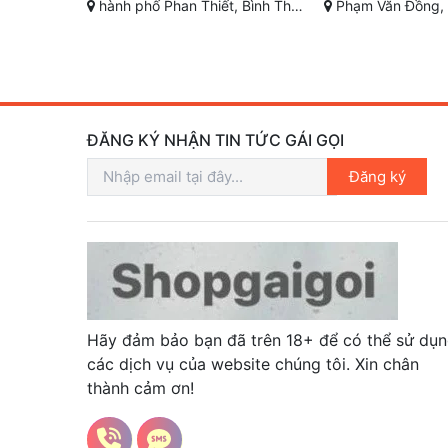
ình Thuận
Phạm Văn Đồng, Vỹ Dạ, Huế, Thừa Thiên Huế
Huỳnh Văn Nghệ - Tân 
ĐĂNG KÝ NHẬN TIN TỨC GÁI GỌI
Đăng ký
Hãy đảm bảo bạn đã trên 18+ để có thể sử dụ
các dịch vụ của website chúng tôi. Xin chân
thành cảm ơn!