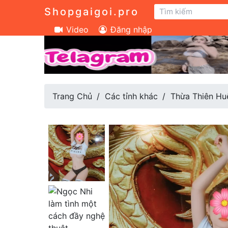
Shopgaigoi.pro
Video
Đăng nhập
Trang Chủ
Các tỉnh khác
Thừa Thiên Hu