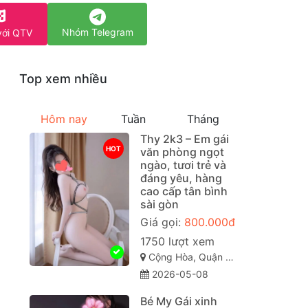
Nhóm Telegram
với QTV
Top xem nhiều
Hôm nay
Tuần
Tháng
Thy 2k3 – Em gái
HOT
văn phòng ngọt
ngào, tươi trẻ và
đáng yêu, hàng
cao cấp tân bình
sài gòn
Giá gọi:
800.000đ
1750 lượt xem
Cộng Hòa, Quận Tân Bình Sài Gòn ( TP. Hồ Chí Minh )
2026-05-08
Bé My Gái xinh