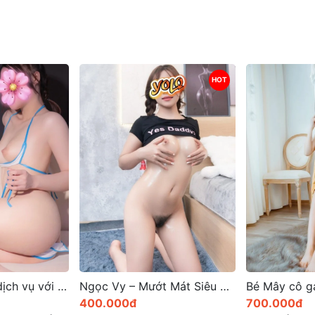
HOT
Ngọc Vy – Mướt Mát Siêu Cuốn Hút, Dâm Dâm Đa Tình
Bé Mây cô gái gọi tại TP Huế nổi bật cuốn hút
700.000đ
300.000đ