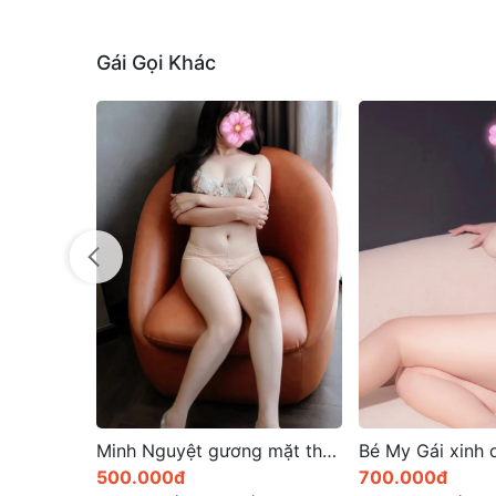
Gái Gọi Khác
Minh Nguyệt gương mặt thanh tú sức hút khó cưỡng
Bé My Gái xinh dịch vụ với chất lượng tuyệt hảo
700.000đ
400.000đ