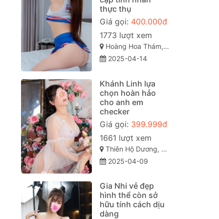
thực thụ
Giá gọi:
400.000đ
1773 lượt xem
Hoàng Hoa Thám, Phường 12, Tân Bình, Thành phố Hồ Chí Minh
2025-04-14
Khánh Linh lựa
chọn hoàn hảo
cho anh em
checker
Giá gọi:
399.999đ
1661 lượt xem
Thiên Hộ Dương, Hoà Thuận, TP. Cao Lãnh, Đồng Tháp
2025-04-09
Gia Nhi vẻ đẹp
hình thể còn sở
hữu tính cách dịu
dàng