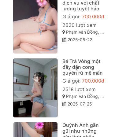
dịch vụ với chất
lượng tuyệt hảo
Giá gọi:
700.000đ
2520 lượt xem
Phạm Văn Đồng, Vỹ Dạ, Huế, Thừa Thiên Huế
2025-05-22
Bé Trà Vòng một
đầy đặn cong
quyến rũ mê mẩn
Giá gọi:
700.000đ
2518 lượt xem
Phạm Văn Đồng, Vỹ Dạ, TP Huế
2025-07-25
Quỳnh Anh gần
gũi như những
cặp tình nhân