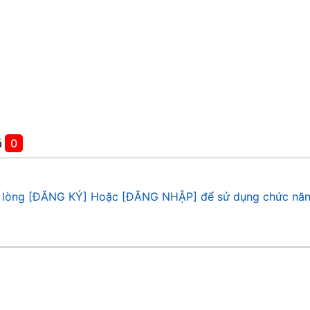
á
0
 lòng [ĐĂNG KÝ] Hoặc [ĐĂNG NHẬP] để sử dụng chức năn