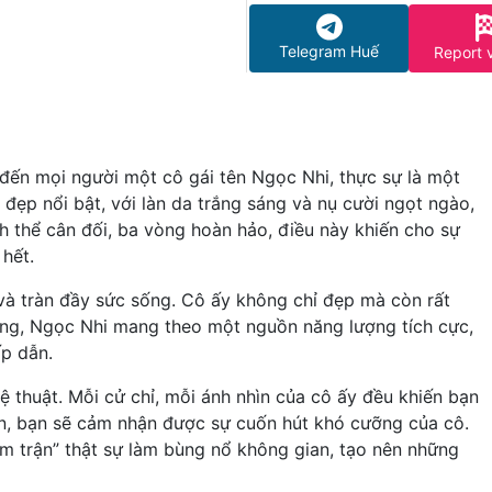
Telegram Huế
Report 
 đến mọi người một cô gái tên Ngọc Nhi, thực sự là một
đẹp nổi bật, với làn da trắng sáng và nụ cười ngọt ngào,
h thể cân đối, ba vòng hoàn hảo, điều này khiến cho sự
 hết.
 và tràn đầy sức sống. Cô ấy không chỉ đẹp mà còn rất
òng, Ngọc Nhi mang theo một nguồn năng lượng tích cực,
p dẫn.
 thuật. Mỗi cử chỉ, mỗi ánh nhìn của cô ấy đều khiến bạn
iên, bạn sẽ cảm nhận được sự cuốn hút khó cưỡng của cô.
lâm trận” thật sự làm bùng nổ không gian, tạo nên những