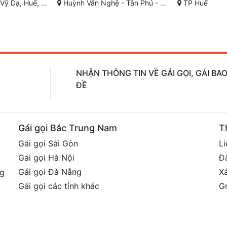
Phú - Đồng Xoài
TP Huế
Nguyễn Văn Trỗi, phường Phư
NHẬN THÔNG TIN VỀ GÁI GỌI, GÁI B
ĐỀ
Gái gọi Bắc Trung Nam
T
Gái gọi Sài Gòn
Li
Gái gọi Hà Nội
Đ
Gái gọi Đà Nẵng
X
ng
Gái gọi các tỉnh khác
G