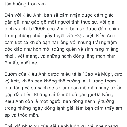
tận hưởng trọn vẹn.
Đến với Kiều Anh, bạn sẽ cảm nhận được cảm giác
gần gũi như gặp gỡ một người tình thực sự. Với giá
dịch vụ chỉ từ 100K cho 2 giờ, bạn sẽ được đắm chìm
trong những phút giây tuyệt vời. Đặc biệt, Kiều Anh
cam kết sẽ khiến bạn hài lòng với những trải nghiệm
độc đáo như hôn môi (đừng quên vệ sinh răng miệng
nhé!), vét máng, và những hành động lãng mạn như
ôm ấp, vuốt ve.
Bướm của Kiều Anh được miêu tả là “Cao và Múp”, cực
kỳ khít, khiến bạn không thể cưỡng lại. Hương thơm
dịu dàng và sự sạch sẽ sẽ làm bạn mê mẩn ngay từ lần
gặp đầu tiên. Không chỉ là một cô gái gọi Đà Nẵng,
Kiều Anh còn là một người bạn đồng hành lý tưởng
trong những ngày đông lạnh giá, làm bạn cảm thấy ấm
áp và thỏa mãn.
Thái độ phục vụ của Kiều Anh luôn vui vẻ, nhẹ nhàng