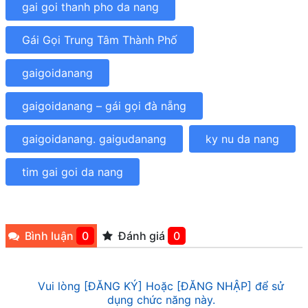
gai goi thanh pho da nang
Gái Gọi Trung Tâm Thành Phố
gaigoidanang
gaigoidanang – gái gọi đà nẵng
gaigoidanang. gaigudanang
ky nu da nang
tim gai goi da nang
Bình luận
0
Đánh giá
0
Vui lòng [ĐĂNG KÝ] Hoặc [ĐĂNG NHẬP] để sử
dụng chức năng này.