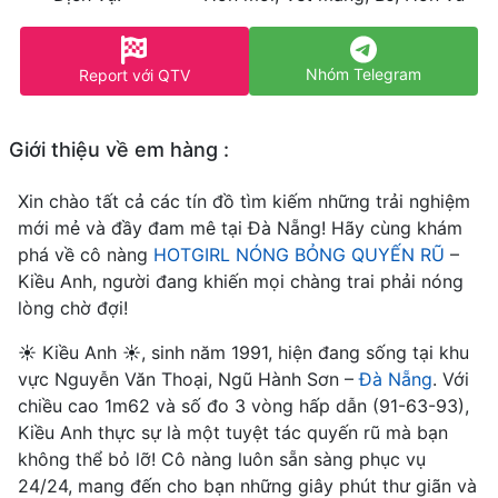
Nhóm Telegram
Report với QTV
Giới thiệu về em hàng :
Xin chào tất cả các tín đồ tìm kiếm những trải nghiệm
mới mẻ và đầy đam mê tại Đà Nẵng! Hãy cùng khám
phá về cô nàng
HOTGIRL NÓNG BỎNG QUYẾN RŨ
–
Kiều Anh, người đang khiến mọi chàng trai phải nóng
lòng chờ đợi!
☀️ Kiều Anh ☀️, sinh năm 1991, hiện đang sống tại khu
vực Nguyễn Văn Thoại, Ngũ Hành Sơn –
Đà Nẵng
. Với
chiều cao 1m62 và số đo 3 vòng hấp dẫn (91-63-93),
Kiều Anh thực sự là một tuyệt tác quyến rũ mà bạn
không thể bỏ lỡ! Cô nàng luôn sẵn sàng phục vụ
24/24, mang đến cho bạn những giây phút thư giãn và