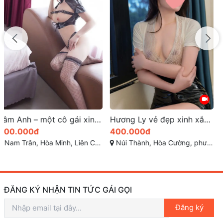
Hương Ly vẻ đẹp xinh xắn đôi chân dài quyến rũ
Hotgirl Thùy Anh 2K siêu xinh
400.000đ
700.000đ
Núi Thành, Hòa Cường, phường Hòa Cường Nam, Hải Châu, Đà Nẵng
Đường Loseby, Phước Mỹ, Sơn Trà, Đà Nẵng
ĐĂNG KÝ NHẬN TIN TỨC GÁI GỌI
Đăng ký