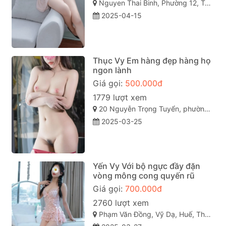
Nguyen Thai Binh, Phường 12, Tân Bình, Thành phố Hồ Chí Minh
2025-04-15
Thục Vy Em hàng đẹp hàng họ
ngon lành
Giá gọi:
500.000đ
1779 lượt xem
20 Nguyễn Trọng Tuyển, phường 15, Phú Nhuận, Thành phố Hồ Chí Minh
2025-03-25
Yến Vy Với bộ ngực đầy đặn
vòng mông cong quyến rũ
Giá gọi:
700.000đ
2760 lượt xem
Phạm Văn Đồng, Vỹ Dạ, Huế, Thừa Thiên Huế