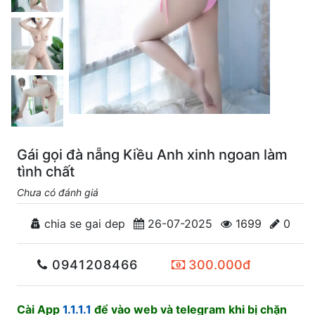
Gái gọi đà nẵng Kiều Anh xinh ngoan làm
tình chất
Chưa có đánh giá
chia se gai dep
26-07-2025
1699
0
0941208466
300.000đ
Cài App
1.1.1.1
để vào web và telegram khi bị chặn