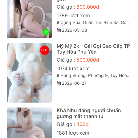
Giá gọi:
800.000đ
1789 lượt xem
Cộng Hòa, Quận Tân Bình Sài Gòn ( TP. Hồ Chí Minh )
2026-05-08
Mỹ Mỹ 2k – Gái Gọi Cao Cấp TP
HOT
Tuy Hòa Phú Yên
Giá gọi:
500.000đ
1074 lượt xem
Hùng Vương, Phường 9, Tuy Hòa, Phú Yên
2026-06-27
Khả Như dáng người chuẩn
gương mặt thanh tú
Giá gọi:
400đ
1881 lượt xem