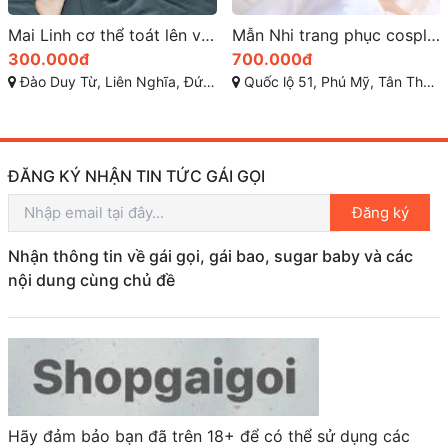
Mẫn Nhi trang phục cosplay đầy sáng tạo sexy
Bảo Trân làm tình phục vụ tốt làm tình giỏi
700.000đ
400.000đ
Quốc lộ 51, Phú Mỹ, Tân Thành, Bà Rịa - Vũng Tàu
Phú Mỹ, Tân Thành, Bà Rịa - Vũng Tàu
ĐĂNG KÝ NHẬN TIN TỨC GÁI GỌI
Đăng ký
Nhận thông tin về gái gọi, gái bao, sugar baby và các
nội dung cùng chủ đề
Hãy đảm bảo bạn đã trên 18+ để có thể sử dụng các