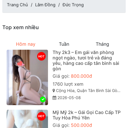
Trang Chủ
Lâm Đồng
Đức Trọng
Top xem nhiều
Hôm nay
Tuần
Tháng
Thy 2k3 – Em gái văn phòng
HOT
ngọt ngào, tươi trẻ và đáng
yêu, hàng cao cấp tân bình sài
gòn
Giá gọi:
800.000đ
1760 lượt xem
Cộng Hòa, Quận Tân Bình Sài Gòn ( TP. Hồ Chí Minh )
2026-05-08
Mỹ Mỹ 2k – Gái Gọi Cao Cấp TP
HOT
Tuy Hòa Phú Yên
Giá gọi:
500.000đ