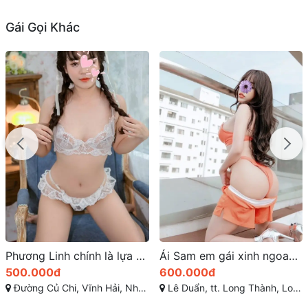
Gái Gọi Khác
Ái Sam em gái xinh ngoan thân hình nóng bỏng
Diệu Quyên Ngọt Ngào Làm Tình Đỉnh
600.000đ
600.000đ
Lê Duẩn, tt. Long Thành, Long Thành, Đồng Nai
Trần Phú, Cái Khế, Ninh Kiều, Cần Thơ