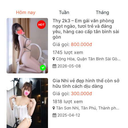
Hôm nay
Tuần
Tháng
Thy 2k3 – Em gái văn phòng
HOT
ngọt ngào, tươi trẻ và đáng
yêu, hàng cao cấp tân bình sài
gòn
Giá gọi:
800.000đ
1745 lượt xem
Cộng Hòa, Quận Tân Bình Sài Gòn ( TP. Hồ Chí Minh )
2026-05-08
Gia Nhi vẻ đẹp hình thể còn sở
hữu tính cách dịu dàng
Giá gọi:
300.000đ
1818 lượt xem
Tân Sơn Nhì, Tân Phú, Thành phố Hồ Chí Minh
2025-04-12