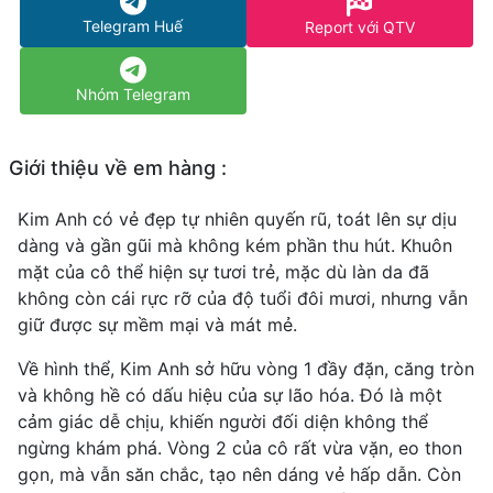
Telegram Huế
Report với QTV
Nhóm Telegram
Giới thiệu về em hàng :
Kim Anh có vẻ đẹp tự nhiên quyến rũ, toát lên sự dịu
dàng và gần gũi mà không kém phần thu hút. Khuôn
mặt của cô thể hiện sự tươi trẻ, mặc dù làn da đã
không còn cái rực rỡ của độ tuổi đôi mươi, nhưng vẫn
giữ được sự mềm mại và mát mẻ.
Về hình thể, Kim Anh sở hữu vòng 1 đầy đặn, căng tròn
và không hề có dấu hiệu của sự lão hóa. Đó là một
cảm giác dễ chịu, khiến người đối diện không thể
ngừng khám phá. Vòng 2 của cô rất vừa vặn, eo thon
gọn, mà vẫn săn chắc, tạo nên dáng vẻ hấp dẫn. Còn