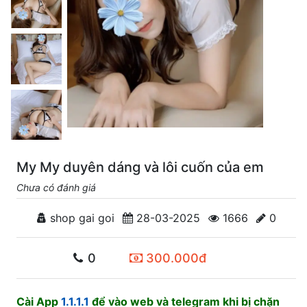
My My duyên dáng và lôi cuốn của em
Chưa có đánh giá
shop gai goi
28-03-2025
1666
0
0
300.000đ
Cài App
1.1.1.1
để vào web và telegram khi bị chặn