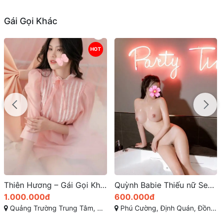
Gái Gọi Khác
HOT
Thiên Hương – Gái Gọi Khánh Hòa Cao Cấp Mặt Xinh Tình Cảm BJ Bao Phê
Quỳnh Babie Thiếu nữ Sexy – Dáng xinh ngực đẹp
1.000.000đ
600.000đ
Quảng Trường Trung Tâm, TP Nha Trang, Khánh Hòa
Phú Cường, Định Quán, Đồng Nai