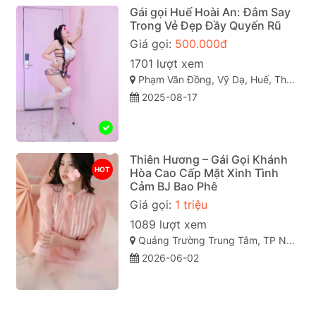
Gái gọi Huế Hoài An: Đắm Say
Trong Vẻ Đẹp Đầy Quyến Rũ
Giá gọi:
500.000đ
1701 lượt xem
Phạm Văn Đồng, Vỹ Dạ, Huế, Thừa Thiên Huế
2025-08-17
Thiên Hương – Gái Gọi Khánh
HOT
Hòa Cao Cấp Mặt Xinh Tình
Cảm BJ Bao Phê
Giá gọi:
1 triệu
1089 lượt xem
Quảng Trường Trung Tâm, TP Nha Trang, Khánh Hòa
2026-06-02