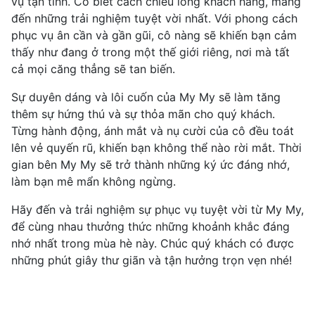
vụ tận tình. Cô biết cách chiều lòng khách hàng, mang
đến những trải nghiệm tuyệt vời nhất. Với phong cách
phục vụ ân cần và gần gũi, cô nàng sẽ khiến bạn cảm
thấy như đang ở trong một thế giới riêng, nơi mà tất
cả mọi căng thẳng sẽ tan biến.
Sự duyên dáng và lôi cuốn của My My sẽ làm tăng
thêm sự hứng thú và sự thỏa mãn cho quý khách.
Từng hành động, ánh mắt và nụ cười của cô đều toát
lên vẻ quyến rũ, khiến bạn không thể nào rời mắt. Thời
gian bên My My sẽ trở thành những ký ức đáng nhớ,
làm bạn mê mẩn không ngừng.
Hãy đến và trải nghiệm sự phục vụ tuyệt vời từ My My,
để cùng nhau thưởng thức những khoảnh khắc đáng
nhớ nhất trong mùa hè này. Chúc quý khách có được
những phút giây thư giãn và tận hưởng trọn vẹn nhé!