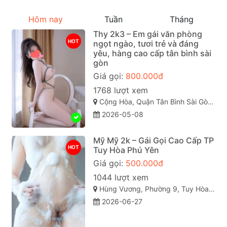
Hôm nay
Tuần
Tháng
Thy 2k3 – Em gái văn phòng
HOT
ngọt ngào, tươi trẻ và đáng
yêu, hàng cao cấp tân bình sài
gòn
Giá gọi:
800.000đ
1768 lượt xem
Cộng Hòa, Quận Tân Bình Sài Gòn ( TP. Hồ Chí Minh )
2026-05-08
Mỹ Mỹ 2k – Gái Gọi Cao Cấp TP
HOT
Tuy Hòa Phú Yên
Giá gọi:
500.000đ
1044 lượt xem
Hùng Vương, Phường 9, Tuy Hòa, Phú Yên
2026-06-27