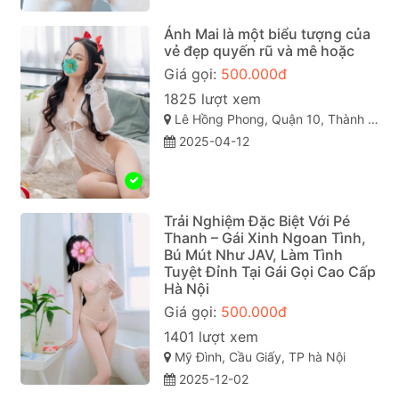
Ánh Mai là một biểu tượng của
vẻ đẹp quyến rũ và mê hoặc
Giá gọi:
500.000đ
1825 lượt xem
Lê Hồng Phong, Quận 10, Thành phố Hồ Chí Minh
2025-04-12
Trải Nghiệm Đặc Biệt Với Pé
Thanh – Gái Xinh Ngoan Tình,
Bú Mút Như JAV, Làm Tình
Tuyệt Đỉnh Tại Gái Gọi Cao Cấp
Hà Nội
Giá gọi:
500.000đ
1401 lượt xem
Mỹ Đình, Cầu Giấy, TP hà Nội
2025-12-02