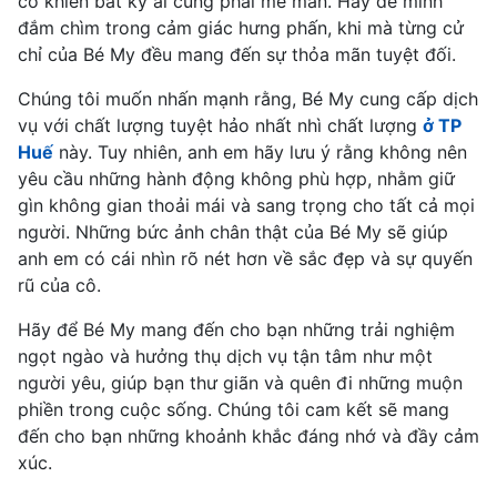
cô khiến bất kỳ ai cũng phải mê mẩn. Hãy để mình
đắm chìm trong cảm giác hưng phấn, khi mà từng cử
chỉ của Bé My đều mang đến sự thỏa mãn tuyệt đối.
Chúng tôi muốn nhấn mạnh rằng, Bé My cung cấp dịch
vụ với chất lượng tuyệt hảo nhất nhì chất lượng
ở TP
Huế
này. Tuy nhiên, anh em hãy lưu ý rằng không nên
yêu cầu những hành động không phù hợp, nhằm giữ
gìn không gian thoải mái và sang trọng cho tất cả mọi
người. Những bức ảnh chân thật của Bé My sẽ giúp
anh em có cái nhìn rõ nét hơn về sắc đẹp và sự quyến
rũ của cô.
Hãy để Bé My mang đến cho bạn những trải nghiệm
ngọt ngào và hưởng thụ dịch vụ tận tâm như một
người yêu, giúp bạn thư giãn và quên đi những muộn
phiền trong cuộc sống. Chúng tôi cam kết sẽ mang
đến cho bạn những khoảnh khắc đáng nhớ và đầy cảm
xúc.