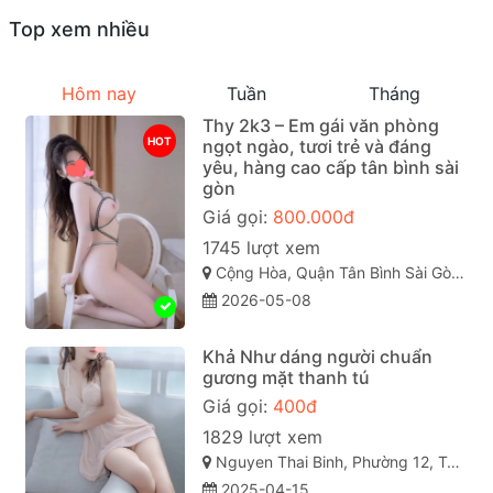
Top xem nhiều
Hôm nay
Tuần
Tháng
Thy 2k3 – Em gái văn phòng
HOT
ngọt ngào, tươi trẻ và đáng
yêu, hàng cao cấp tân bình sài
gòn
Giá gọi:
800.000đ
1745 lượt xem
Cộng Hòa, Quận Tân Bình Sài Gòn ( TP. Hồ Chí Minh )
2026-05-08
Khả Như dáng người chuẩn
gương mặt thanh tú
Giá gọi:
400đ
1829 lượt xem
Nguyen Thai Binh, Phường 12, Tân Bình, Thành phố Hồ Chí Minh
2025-04-15