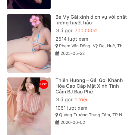
Bé My Gái xinh dịch vụ với chất
lượng tuyệt hảo
Giá gọi:
700.000đ
2514 lượt xem
Phạm Văn Đồng, Vỹ Dạ, Huế, Thừa Thiên Huế
2025-05-22
Thiên Hương – Gái Gọi Khánh
HOT
Hòa Cao Cấp Mặt Xinh Tình
Cảm BJ Bao Phê
Giá gọi:
1 triệu
1061 lượt xem
Quảng Trường Trung Tâm, TP Nha Trang, Khánh Hòa
2026-06-02