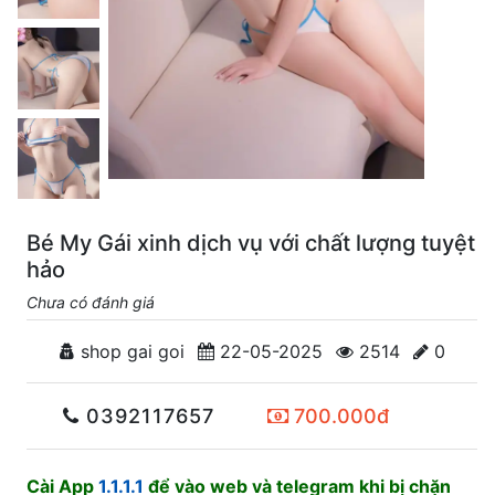
Bé My Gái xinh dịch vụ với chất lượng tuyệt
hảo
Chưa có đánh giá
shop gai goi
22-05-2025
2514
0
0392117657
700.000đ
Cài App
1.1.1.1
để vào web và telegram khi bị chặn