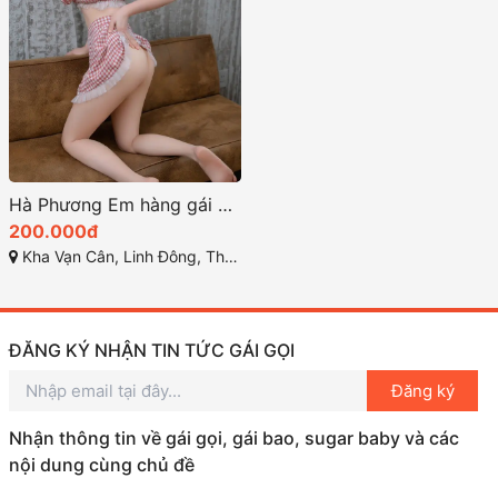
Hà Phương Em hàng gái gọi thủ đức khá ok, mời anh em check
200.000đ
Kha Vạn Cân, Linh Đông, Thủ Đức, Hồ Chí Minh
ĐĂNG KÝ NHẬN TIN TỨC GÁI GỌI
Đăng ký
Nhận thông tin về gái gọi, gái bao, sugar baby và các
nội dung cùng chủ đề