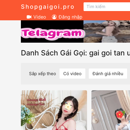
Shopgaigoi.pro
Video
Đăng nhập
Danh Sách Gái Gọi: gai goi tan 
Sắp xếp theo
Có video
Đánh giá nhiều