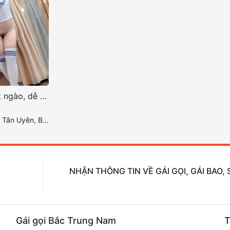
Tina nét đẹp ngọt ngào, dễ gần
Uyên, Bình Dương
NHẬN THÔNG TIN VỀ GÁI GỌI, GÁI BAO
Gái gọi Bắc Trung Nam
T