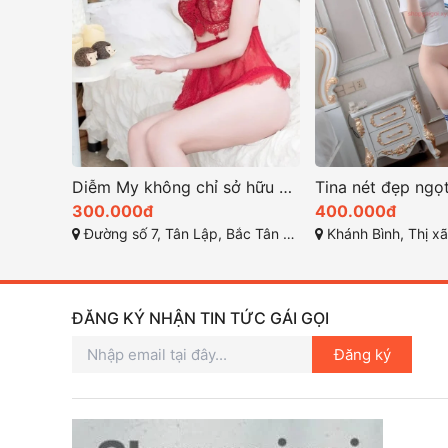
Diễm My không chỉ sở hữu vẻ đẹp gây thương nhớ
300.000đ
400.000đ
Đường số 7, Tân Lập, Bắc Tân Uyên, Bình Dương
Khánh Bình, Thị xã Tân 
ĐĂNG KÝ NHẬN TIN TỨC GÁI GỌI
Đăng ký